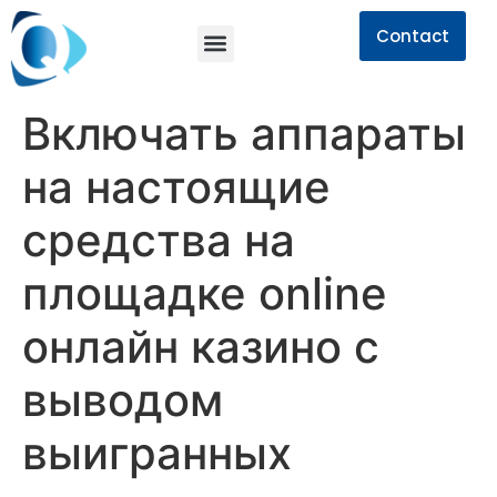
Contact
Включать аппараты
на настоящие
средства на
площадке online
онлайн казино с
выводом
выигранных