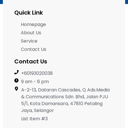
Quick Link
Homepage
About Us
Service
Contact Us
Contact Us
+60193020038
9 am - 6 pm
A-2-13, Dataran Cascades, Q Ads.Media
& Communications Sdn. Bhd, Jalan PJU
5/1, Kota Damansara, 47810 Petaling
Jaya, Selangor
List Item #3