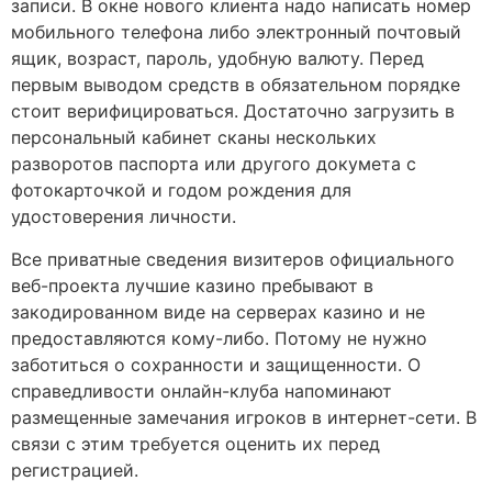
записи. В окне нового клиента надо написать номер
мобильного телефона либо электронный почтовый
ящик, возраст, пароль, удобную валюту. Перед
первым выводом средств в обязательном порядке
стоит верифицироваться. Достаточно загрузить в
персональный кабинет сканы нескольких
разворотов паспорта или другого докумета с
фотокарточкой и годом рождения для
удостоверения личности.
Все приватные сведения визитеров официального
веб-проекта лучшие казино пребывают в
закодированном виде на серверах казино и не
предоставляются кому-либо. Потому не нужно
заботиться о сохранности и защищенности. О
справедливости онлайн-клуба напоминают
размещенные замечания игроков в интернет-сети. В
связи с этим требуется оценить их перед
регистрацией.