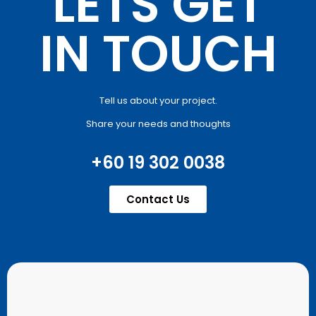
LETS GET
IN TOUCH
Tell us about your project.
Share your needs and thoughts
+60 19 302 0038
Contact Us