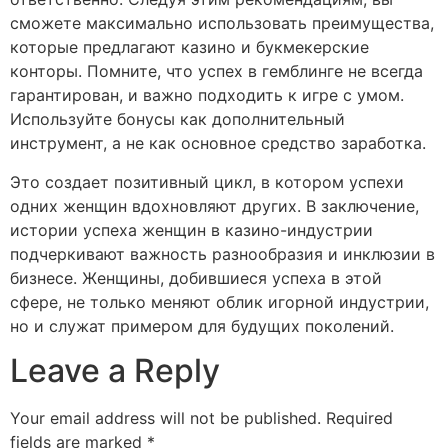
сможете максимально использовать преимущества,
которые предлагают казино и букмекерские
конторы. Помните, что успех в гемблинге не всегда
гарантирован, и важно подходить к игре с умом.
Используйте бонусы как дополнительный
инструмент, а не как основное средство заработка.
Это создает позитивный цикл, в котором успехи
одних женщин вдохновляют других. В заключение,
истории успеха женщин в казино-индустрии
подчеркивают важность разнообразия и инклюзии в
бизнесе. Женщины, добившиеся успеха в этой
сфере, не только меняют облик игорной индустрии,
но и служат примером для будущих поколений.
Leave a Reply
Your email address will not be published.
Required
fields are marked
*