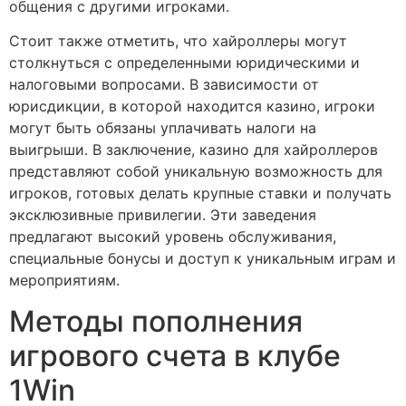
общения с другими игроками.
Стоит также отметить, что хайроллеры могут
столкнуться с определенными юридическими и
налоговыми вопросами. В зависимости от
юрисдикции, в которой находится казино, игроки
могут быть обязаны уплачивать налоги на
выигрыши. В заключение, казино для хайроллеров
представляют собой уникальную возможность для
игроков, готовых делать крупные ставки и получать
эксклюзивные привилегии. Эти заведения
предлагают высокий уровень обслуживания,
специальные бонусы и доступ к уникальным играм и
мероприятиям.
Методы пополнения
игрового счета в клубе
1Win