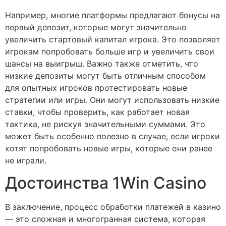
Например, многие платформы предлагают бонусы на
первый депозит, которые могут значительно
увеличить стартовый капитал игрока. Это позволяет
игрокам попробовать больше игр и увеличить свои
шансы на выигрыш. Важно также отметить, что
низкие депозиты могут быть отличным способом
для опытных игроков протестировать новые
стратегии или игры. Они могут использовать низкие
ставки, чтобы проверить, как работает новая
тактика, не рискуя значительными суммами. Это
может быть особенно полезно в случае, если игроки
хотят попробовать новые игры, которые они ранее
не играли.
Достоинства 1Win Casino
В заключение, процесс обработки платежей в казино
— это сложная и многогранная система, которая