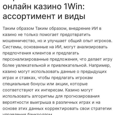
онлайн казино 1Win:
ассортимент и виды
Таким образом Таким образом, внедрение ИИ в
казино не только помогает предотвратить
мошенничество, но и улучшает общий опыт игроков.
Системы, основанные на ИИ, могут анализировать
предпочтения клиентов и предлагать
персонализированные предложения, что делает игру
более увлекательной и привлекательной. Например,
казино могут использовать данные о предыдущих
играх и ставках, чтобы предлагать игрокам
специальные бонусы или акции, которые
соответствуют их интересам. Казино могут
использовать алгоритмы для прогнозирования
вероятности выигрыша в различных играх и на
основе этих данных корректировать свои стратегии
управления банкроллом.