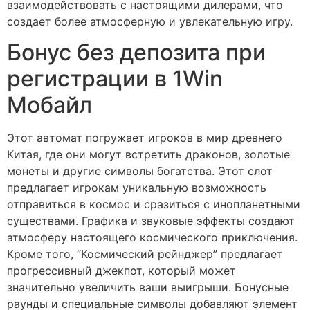
взаимодействовать с настоящими дилерами, что
создает более атмосферную и увлекательную игру.
Бонус без депозита при
регистрации в 1Win
Мобайл
Этот автомат погружает игроков в мир древнего
Китая, где они могут встретить драконов, золотые
монеты и другие символы богатства. Этот слот
предлагает игрокам уникальную возможность
отправиться в космос и сразиться с инопланетными
существами. Графика и звуковые эффекты создают
атмосферу настоящего космического приключения.
Кроме того, “Космический рейнджер” предлагает
прогрессивный джекпот, который может
значительно увеличить ваши выигрыши. Бонусные
раунды и специальные символы добавляют элемент