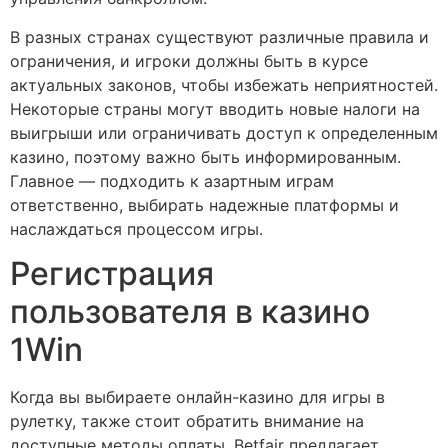
В разных странах существуют различные правила и
ограничения, и игроки должны быть в курсе
актуальных законов, чтобы избежать неприятностей.
Некоторые страны могут вводить новые налоги на
выигрыши или ограничивать доступ к определенным
казино, поэтому важно быть информированным.
Главное — подходить к азартным играм
ответственно, выбирать надежные платформы и
наслаждаться процессом игры.
Регистрация
пользователя в казино
1Win
Когда вы выбираете онлайн-казино для игры в
рулетку, также стоит обратить внимание на
доступные методы оплаты. Betfair предлагает