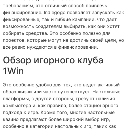
требованиям, это отличный способ привлечь
финансирование. Indiegogo позволяет запускать как
фиксированные, так и гибкие кампании, что дает
возможность создателям выбирать, как они хотят
собирать средства. Это особенно полезно для
проектов, которые могут не достичь своей цели, но
все равно нуждаются в финансировании.
Обзор игорного клуба
1Win
Это особенно удобно для тех, кто ведет активный
образ жизни или часто путешествует. Настольные
платформы, с другой стороны, требуют наличия
компьютера и, как правило, более стационарного
подхода к игре. Кроме того, многие настольные
казино предлагают более широкий выбор игр,
особенно в категории настольных игр, таких как