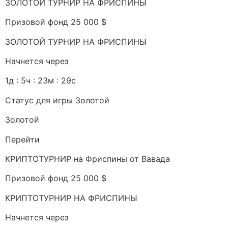
ЗОЛОТОЙ ТУРНИР НА ФРИСПИНЫ
Призовой фонд 25 000 $
ЗОЛОТОЙ ТУРНИР НА ФРИСПИНЫ
Начнется через
1д : 5ч : 23м : 29с
Статус для игры Золотой
Золотой
Перейти
КРИПТОТУРНИР на Фриспины от Вавада
Призовой фонд 25 000 $
КРИПТОТУРНИР НА ФРИСПИНЫ
Начнется через