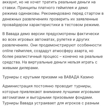
аккаунт, но не хочет тратить реальные деньги на
ставки. Принципы платного геймплея и демо
режима одинаковы. Рекомендовано перед стартом в
денежных развлечениях проверить их заявленные
провайдером характеристики в тестовом режиме.
В Вавада демо версии предусмотрены фактически
во всех игровых автоматах, рулетке и других
развлечениях. Они продемонстрируют особенности
online геймплея, создадут атмосферу азарта, но
более реалистичный процесс – конечно на реальные
средства. На виртуальные деньги нельзя играть с
живыми дилерами.
Турниры с крутыми призами на ВАВАДА Казино
Администрация постоянно проводит турниры,
которые привлекают внимание лучшими игровыми
автоматами и выгодными призовыми фондами.
Турниры Вавада устраивает для игроков с разным