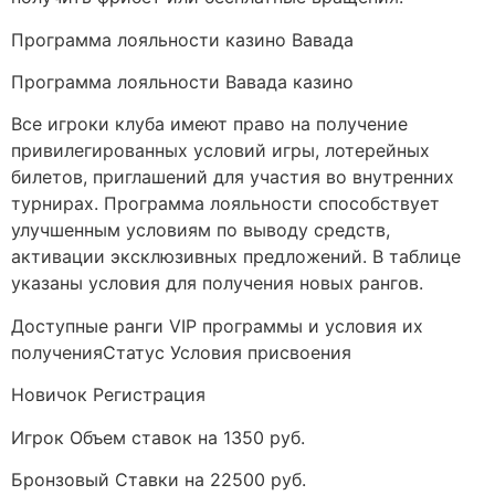
Программа лояльности казино Вавада
Программа лояльности Вавада казино
Все игроки клуба имеют право на получение
привилегированных условий игры, лотерейных
билетов, приглашений для участия во внутренних
турнирах. Программа лояльности способствует
улучшенным условиям по выводу средств,
активации эксклюзивных предложений. В таблице
указаны условия для получения новых рангов.
Доступные ранги VIP программы и условия их
полученияСтатус Условия присвоения
Новичок Регистрация
Игрок Объем ставок на 1350 руб.
Бронзовый Ставки на 22500 руб.