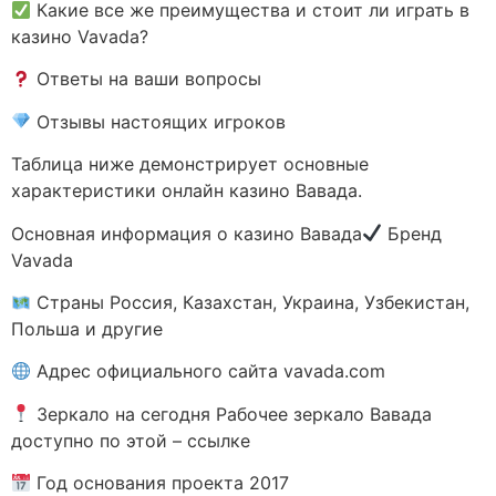
Какие все же преимущества и стоит ли играть в
казино Vavada?
Ответы на ваши вопросы
Отзывы настоящих игроков
Таблица ниже демонстрирует основные
характеристики онлайн казино Вавада.
Основная информация о казино Вавада
Бренд
Vavada
Страны Россия, Казахстан, Украина, Узбекистан,
Польша и другие
Адрес официального сайта vavada.com
Зеркало на сегодня Рабочее зеркало Вавада
доступно по этой – ссылке
Год основания проекта 2017