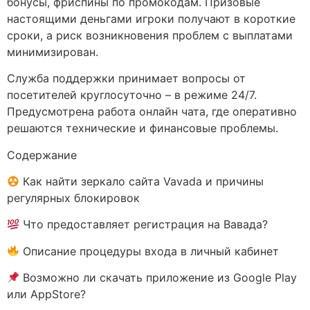
бонусы, фриспины по промокодам. Призовые
настоящими деньгами игроки получают в короткие
сроки, а риск возникновения проблем с выплатами
минимизирован.
Служба поддержки принимает вопросы от
посетителей круглосуточно – в режиме 24/7.
Предусмотрена работа онлайн чата, где оперативно
решаются технические и финансовые проблемы.
Содержание
Как найти зеркало сайта Vavada и причины
регулярных блокировок
Что предоставляет регистрация на Вавада?
Описание процедуры входа в личный кабинет
Возможно ли скачать приложение из Google Play
или AppStore?