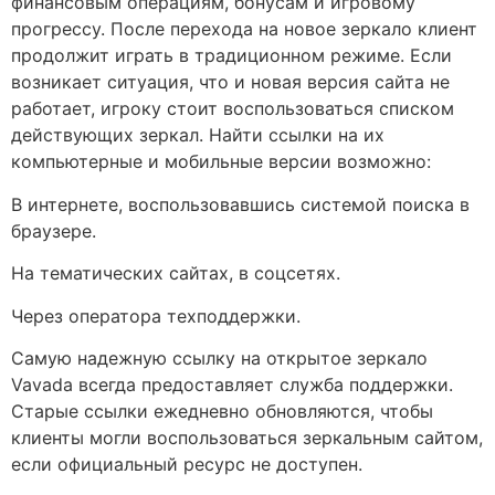
финансовым операциям, бонусам и игровому
прогрессу. После перехода на новое зеркало клиент
продолжит играть в традиционном режиме. Если
возникает ситуация, что и новая версия сайта не
работает, игроку стоит воспользоваться списком
действующих зеркал. Найти ссылки на их
компьютерные и мобильные версии возможно:
В интернете, воспользовавшись системой поиска в
браузере.
На тематических сайтах, в соцсетях.
Через оператора техподдержки.
Самую надежную ссылку на открытое зеркало
Vavada всегда предоставляет служба поддержки.
Старые ссылки ежедневно обновляются, чтобы
клиенты могли воспользоваться зеркальным сайтом,
если официальный ресурс не доступен.