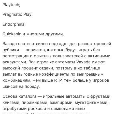
Playtech;
Pragmatic Play;
Endorphina;
Quickspin и многими другими.
Вавада слоты отлично подходят для разносторонней
публики — новичков, которые будут играть без
регистрации и опытных пользователей с активными
аккаунтами. Все игровые автоматы Vavada имеют
высокий процент отдачи, поэтому в их таблице
выплат выгодные коэффициенты по выигрышным
комбинациям. Чем выше RTP, тем больше у игроков
шансов на победу.
Основа каталога — игральные автоматы с фруктами,
книгами, пирамидами, вампирами, мультфильмами,
атрибутами роскоши и символами иных