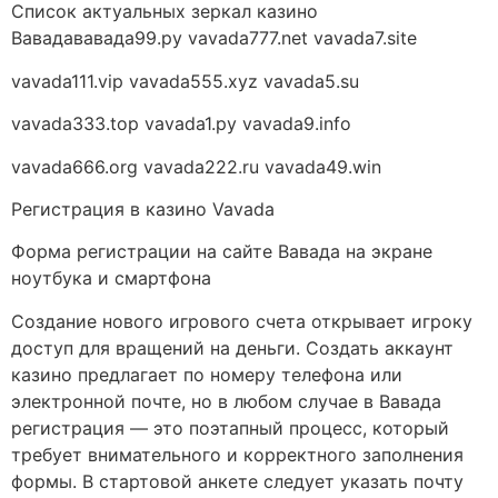
Список актуальных зеркал казино
Вавадававада99.ру vavada777.net vavada7.site
vavada111.vip vavada555.xyz vavada5.su
vavada333.top vavada1.ру vavada9.info
vavada666.org vavada222.ru vavada49.win
Регистрация в казино Vavada
Форма регистрации на сайте Вавада на экране
ноутбука и смартфона
Создание нового игрового счета открывает игроку
доступ для вращений на деньги. Создать аккаунт
казино предлагает по номеру телефона или
электронной почте, но в любом случае в Вавада
регистрация — это поэтапный процесс, который
требует внимательного и корректного заполнения
формы. В стартовой анкете следует указать почту