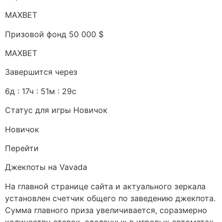
MAXBET
Призовой фонд 50 000 $
MAXBET
Завершится через
6д : 17ч : 51м : 29с
Статус для игры Новичок
Новичок
Перейти
Джекпоты на Vavada
На главной странице сайта и актуального зеркала
установлен счетчик общего по заведению джекпота.
Сумма главного приза увеличивается, соразмерно
количеству ставок, сделанных в игровых автоматах.