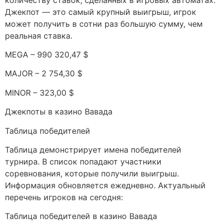
Джекпот — это самый крупный выигрыш, игрок
может получить в сотни раз большую сумму, чем
реальная ставка.
MEGA – 990 320,47 $
MAJOR – 2 754,30 $
MINOR – 323,00 $
Джекпоты в казино Вавада
Таблица победителей
Таблица демонстрирует имена победителей
турнира. В список попадают участники
соревнования, которые получили выигрыш.
Информация обновляется ежедневно. Актуальный
перечень игроков на сегодня:
Таблица победителей в казино Вавада