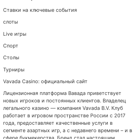
Ставки на ключевые события
слоты
Live игры
Спорт
Столы
Турниры
Vavada Casino: официальный сайт
Лицензионная платформа Вавада приветствует
новых игроков и постоянных клиентов. Владелец
легального казино — компания Vavada B.V. Клуб
работает в игровом пространстве России с 2017
года, предоставляет качественные услуги в
сегменте азартных игр, а с недавнего времени – и в
сфере букмекерства. Бренд стал настоящим