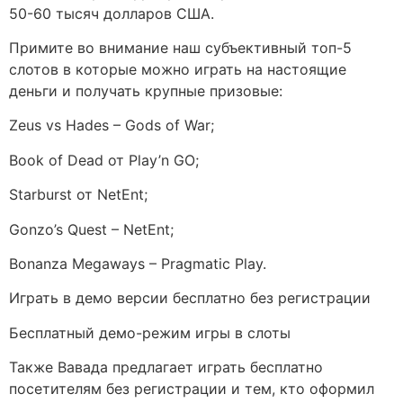
50-60 тысяч долларов США.
Примите во внимание наш субъективный топ-5
слотов в которые можно играть на настоящие
деньги и получать крупные призовые:
Zeus vs Hades – Gods of War;
Book of Dead от Play’n GO;
Starburst от NetEnt;
Gonzo’s Quest – NetEnt;
Bonanza Megaways – Pragmatic Play.
Играть в демо версии бесплатно без регистрации
Бесплатный демо-режим игры в слоты
Также Вавада предлагает играть бесплатно
посетителям без регистрации и тем, кто оформил