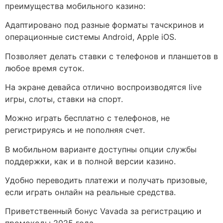
преимущества мобильного казино:
Адаптировано под разные форматы тачскринов и
операционные системы Android, Apple iOS.
Позволяет делать ставки с телефонов и планшетов в
любое время суток.
На экране девайса отлично воспроизводятся live
игры, слоты, ставки на спорт.
Можно играть бесплатно с телефонов, не
регистрируясь и не пополняя счет.
В мобильном варианте доступны опции службы
поддержки, как и в полной версии казино.
Удобно переводить платежи и получать призовые,
если играть онлайн на реальные средства.
Приветственный бонус Vavada за регистрацию и