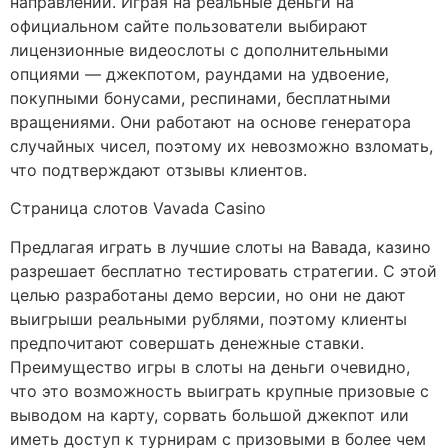
направлений. Играя на реальные деньги на
официальном сайте пользователи выбирают
лицензионные видеослоты с дополнительными
опциями — джекпотом, раундами на удвоение,
покупными бонусами, респинами, бесплатными
вращениями. Они работают на основе генератора
случайных чисел, поэтому их невозможно взломать,
что подтверждают отзывы клиентов.
Страница слотов Vavada Casino
Предлагая играть в лучшие слоты на Вавада, казино
разрешает бесплатно тестировать стратегии. С этой
целью разработаны демо версии, но они не дают
выигрыши реальными рублями, поэтому клиенты
предпочитают совершать денежные ставки.
Преимущество игры в слоты на деньги очевидно,
что это возможность выиграть крупные призовые с
выводом на карту, сорвать большой джекпот или
иметь доступ к турнирам с призовыми в более чем