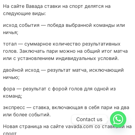
На сайте Вавада ставки на спорт делятся на
следующие виды:
исход события — победа выбранной команды или
ничья;
тотал — суммарное количество результативных
голов. Заключать пари можно на общий итог матча
или с установлением индивидуальных условий.
двойной исход — результат матча, исключающий
ничью;
фора — результат с форой голов для одной из
команд;
экспресс — ставка, включающая в себя пари на два
или более событий.
Contact us
Новая страница на сайте vavada.com со ставками на
спорт