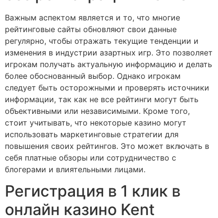
Важным аспектом является и то, что многие
рейтинговые сайты обновляют свои данные
регулярно, чтобы отражать текущие тенденции и
изменения в индустрии азартных игр. Это позволяет
игрокам получать актуальную информацию и делать
более обоснованный выбор. Однако игрокам
следует быть осторожными и проверять источники
информации, так как не все рейтинги могут быть
объективными или независимыми. Кроме того,
стоит учитывать, что некоторые казино могут
использовать маркетинговые стратегии для
повышения своих рейтингов. Это может включать в
себя платные обзоры или сотрудничество с
блогерами и влиятельными лицами.
Регистрация в 1 клик в
онлайн казино Kent