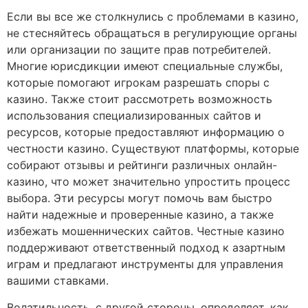
Если вы все же столкнулись с проблемами в казино,
не стесняйтесь обращаться в регулирующие органы
или организации по защите прав потребителей.
Многие юрисдикции имеют специальные службы,
которые помогают игрокам разрешать споры с
казино. Также стоит рассмотреть возможность
использования специализированных сайтов и
ресурсов, которые предоставляют информацию о
честности казино. Существуют платформы, которые
собирают отзывы и рейтинги различных онлайн-
казино, что может значительно упростить процесс
выбора. Эти ресурсы могут помочь вам быстро
найти надежные и проверенные казино, а также
избежать мошеннических сайтов. Честные казино
поддерживают ответственный подход к азартным
играм и предлагают инструменты для управления
вашими ставками.
Волатильность, с другой стороны, определяет, как