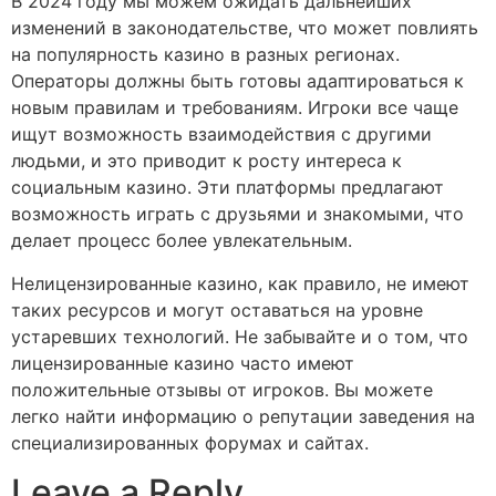
В 2024 году мы можем ожидать дальнейших
изменений в законодательстве, что может повлиять
на популярность казино в разных регионах.
Операторы должны быть готовы адаптироваться к
новым правилам и требованиям. Игроки все чаще
ищут возможность взаимодействия с другими
людьми, и это приводит к росту интереса к
социальным казино. Эти платформы предлагают
возможность играть с друзьями и знакомыми, что
делает процесс более увлекательным.
Нелицензированные казино, как правило, не имеют
таких ресурсов и могут оставаться на уровне
устаревших технологий. Не забывайте и о том, что
лицензированные казино часто имеют
положительные отзывы от игроков. Вы можете
легко найти информацию о репутации заведения на
специализированных форумах и сайтах.
Leave a Reply