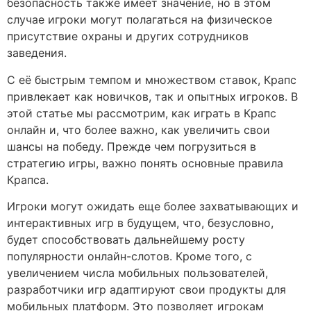
безопасность также имеет значение, но в этом
случае игроки могут полагаться на физическое
присутствие охраны и других сотрудников
заведения.
С её быстрым темпом и множеством ставок, Крапс
привлекает как новичков, так и опытных игроков. В
этой статье мы рассмотрим, как играть в Крапс
онлайн и, что более важно, как увеличить свои
шансы на победу. Прежде чем погрузиться в
стратегию игры, важно понять основные правила
Крапса.
Игроки могут ожидать еще более захватывающих и
интерактивных игр в будущем, что, безусловно,
будет способствовать дальнейшему росту
популярности онлайн-слотов. Кроме того, с
увеличением числа мобильных пользователей,
разработчики игр адаптируют свои продукты для
мобильных платформ. Это позволяет игрокам