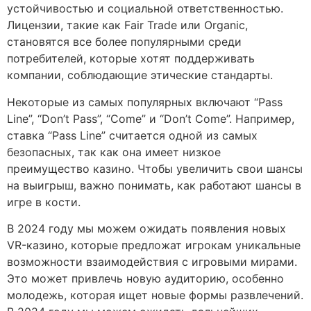
устойчивостью и социальной ответственностью.
Лицензии, такие как Fair Trade или Organic,
становятся все более популярными среди
потребителей, которые хотят поддерживать
компании, соблюдающие этические стандарты.
Некоторые из самых популярных включают “Pass
Line”, “Don’t Pass”, “Come” и “Don’t Come”. Например,
ставка “Pass Line” считается одной из самых
безопасных, так как она имеет низкое
преимущество казино. Чтобы увеличить свои шансы
на выигрыш, важно понимать, как работают шансы в
игре в кости.
В 2024 году мы можем ожидать появления новых
VR-казино, которые предложат игрокам уникальные
возможности взаимодействия с игровыми мирами.
Это может привлечь новую аудиторию, особенно
молодежь, которая ищет новые формы развлечений.