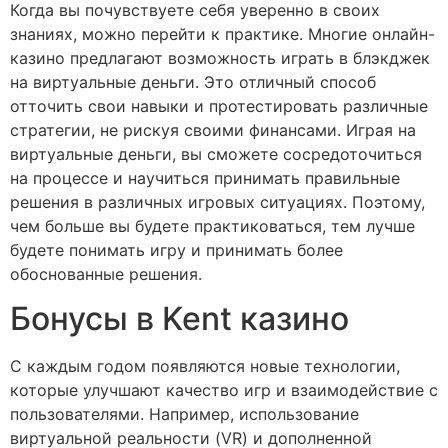
Когда вы почувствуете себя уверенно в своих
знаниях, можно перейти к практике. Многие онлайн-
казино предлагают возможность играть в блэкджек
на виртуальные деньги. Это отличный способ
отточить свои навыки и протестировать различные
стратегии, не рискуя своими финансами. Играя на
виртуальные деньги, вы сможете сосредоточиться
на процессе и научиться принимать правильные
решения в различных игровых ситуациях. Поэтому,
чем больше вы будете практиковаться, тем лучше
будете понимать игру и принимать более
обоснованные решения.
Бонусы в Kent казино
С каждым годом появляются новые технологии,
которые улучшают качество игр и взаимодействие с
пользователями. Например, использование
виртуальной реальности (VR) и дополненной