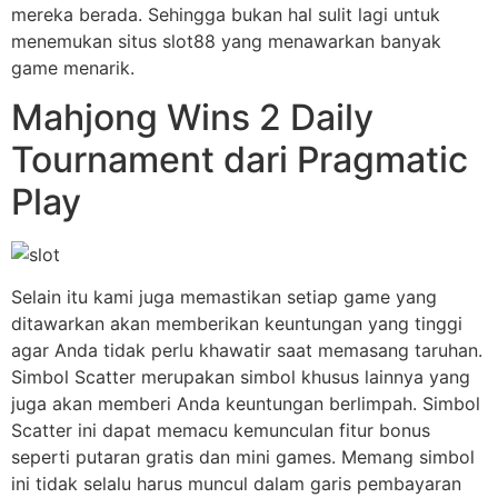
mereka berada. Sehingga bukan hal sulit lagi untuk
menemukan situs slot88 yang menawarkan banyak
game menarik.
Mahjong Wins 2 Daily
Tournament dari Pragmatic
Play
Selain itu kami juga memastikan setiap game yang
ditawarkan akan memberikan keuntungan yang tinggi
agar Anda tidak perlu khawatir saat memasang taruhan.
Simbol Scatter merupakan simbol khusus lainnya yang
juga akan memberi Anda keuntungan berlimpah. Simbol
Scatter ini dapat memacu kemunculan fitur bonus
seperti putaran gratis dan mini games. Memang simbol
ini tidak selalu harus muncul dalam garis pembayaran