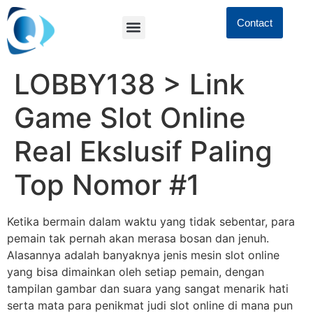
Contact
LOBBY138 > Link
Game Slot Online
Real Ekslusif Paling
Top Nomor #1
Ketika bermain dalam waktu yang tidak sebentar, para
pemain tak pernah akan merasa bosan dan jenuh.
Alasannya adalah banyaknya jenis mesin slot online
yang bisa dimainkan oleh setiap pemain, dengan
tampilan gambar dan suara yang sangat menarik hati
serta mata para penikmat judi slot online di mana pun