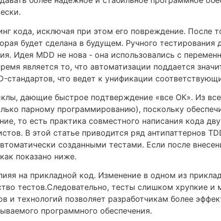
давать более надежное и стабильное программное обес
ески.
нг кода, исключая при этом его повреждение. После то
торая будет сделана в будущем. Ручного тестирования 
ия. Идея MDD не нова ‑ она использовались с перемен
ремя является то, что автоматизации поддается значи
D-стандартов, что ведет к унификации соответствующи
иклы, дающие быстрое подтверждение «все ОК». Из вс
олько парному программированию), поскольку обеспечи
ние, то есть практика совместного написания кода дв
стов. В этой статье приводится ряд антипаттернов TD
втоматически созданными тестами. Если после внесения
как показано ниже.
влияя на прикладной код. Изменение в одном из прикл
тво тестов.Следовательно, тесты слишком хрупкие и 
в и технологий позволяет разработчикам более эффек
тываемого программного обеспечения.