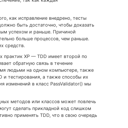
печение, так как каждая
го, как исправление внедрено, тесты
должно быть достаточно, чтобы доказать
ным успехом и раньше. Причиной
тельно больше процессов, чем раньше.
х средств.
ех практик XP — TDD имеет второй по
вает обратную связь в течение
умя людьми на одном компьютере, также
D и тестирования, а также способы их
 изменений в класс PassValidator() мы
адных методов или классов может повлечь
могут сделать прикладной код слишком
тивно применять TDD, что в свою очередь