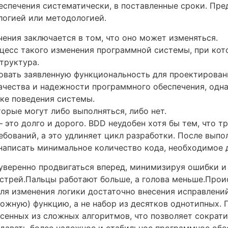
еспечения систематически, в поставленные сроки. Пр
логией или методологией.
ния заключается в том, что оно может изменяться.
цесс такого изменения программной системы, при кот
структура.
овать заявленную функциональность для проектирован
ачества и надежности программного обеспечения, одн
рке поведения системы.
орые могут либо выполняться, либо нет.
 это долго и дорого. BDD неудобен хотя бы тем, что 
ебований, а это удлиняет цикл разработки. После вып
написать минимальное количество кода, необходимое 
уверенно продвигаться вперед, минимизируя ошибки и 
ыстрей.Пальцы работают больше, а голова меньше.Про
для изменения логики достаточно внесения исправлени
ложную) функцию, а не набор из десятков однотипных.
сенных из сложных алгоритмов, что позволяет сократ