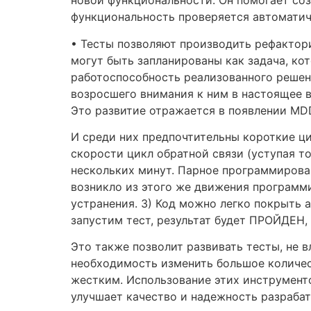
новой функциональности. Он помогает соз
функциональность проверяется автоматич
• Тесты позволяют производить рефактори
могут быть запланированы как задача, ко
работоспособность реализованного решен
возросшего внимания к ним в настоящее в
Это развитие отражается в появлении MD
И среди них предпочтительны короткие ц
скорости цикл обратной связи (уступая т
нескольких минут. Парное программирова
возникло из этого же движения программи
устранения. 3) Код можно легко покрыть а
запустим тест, результат будет ПРОЙДЕН, 
Это также позволит развивать тесты, не 
необходимость изменить большое количес
жестким. Использование этих инструменто
улучшает качество и надежность разраба