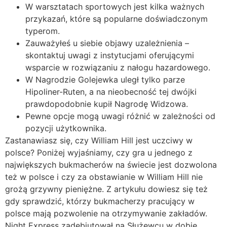
W warsztatach sportowych jest kilka ważnych
przykazań, które są popularne doświadczonym
typerom.
Zauważyłeś u siebie objawy uzależnienia –
skontaktuj uwagi z instytucjami oferującymi
wsparcie w rozwiązaniu z nałogu hazardowego.
W Nagrodzie Golejewka uległ tylko parze
Hipoliner-Ruten, a na nieobecność tej dwójki
prawdopodobnie kupił Nagrodę Widzowa.
Pewne opcje mogą uwagi różnić w zależności od
pozycji użytkownika.
Zastanawiasz się, czy William Hill jest uczciwy w
polsce? Poniżej wyjaśniamy, czy gra u jednego z
największych bukmacherów na świecie jest dozwolona
też w polsce i czy za obstawianie w William Hill nie
grożą grzywny pieniężne. Z artykułu dowiesz się też
gdy sprawdzić, którzy bukmacherzy pracujący w
polsce mają pozwolenie na otrzymywanie zakładów.
Night Express zadebiutował na Służewcu w dobie