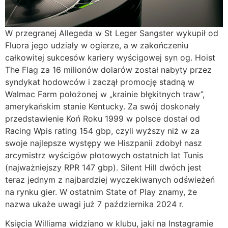
W przegranej Allegeda w St Leger Sangster wykupił od
Fluora jego udziały w ogierze, a w zakończeniu
całkowitej sukcesów kariery wyścigowej syn og. Hoist
The Flag za 16 milionów dolarów został nabyty przez
syndykat hodowców i zaczął promocję stadną w
Walmac Farm położonej w „krainie błękitnych traw”,
amerykańskim stanie Kentucky. Za swój doskonały
przedstawienie Koń Roku 1999 w polsce dostał od
Racing Wpis rating 154 gbp, czyli wyższy niż w za
swoje najlepsze występy we Hiszpanii zdobył nasz
arcymistrz wyścigów płotowych ostatnich lat Tunis
(najważniejszy RPR 147 gbp). Silent Hill dwóch jest
teraz jednym z najbardziej wyczekiwanych odświeżeń
na rynku gier. W ostatnim State of Play znamy, że
nazwa ukaże uwagi już 7 października 2024 r.
Księcia Williama widziano w klubu, jaki na Instagramie