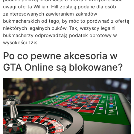
uwagi oferta William Hill zostają podane dla osób
zainteresowanych zawieraniem zakładów
bukmacherskich od tego, by móc to porównać z ofertą
niektórych legalnych buków. Tak, wszyscy legalni
bukmacherzy odprowadzają podatek obrotowy w
wysokości 12%.
Po co pewne akcesoria w
GTA Online są blokowane?