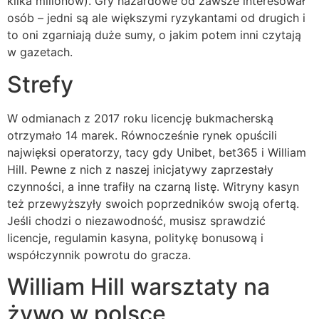
kilka milionów). Gry hazardowe od zawsze interesował
osób – jedni są ale większymi ryzykantami od drugich i
to oni zgarniają duże sumy, o jakim potem inni czytają
w gazetach.
Strefy
W odmianach z 2017 roku licencję bukmacherską
otrzymało 14 marek. Równocześnie rynek opuścili
najwięksi operatorzy, tacy gdy Unibet, bet365 i William
Hill. Pewne z nich z naszej inicjatywy zaprzestały
czynności, a inne trafiły na czarną listę. Witryny kasyn
też przewyższyły swoich poprzedników swoją ofertą.
Jeśli chodzi o niezawodność, musisz sprawdzić
licencje, regulamin kasyna, politykę bonusową i
współczynnik powrotu do gracza.
William Hill warsztaty na
żywo w polsce