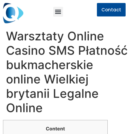
Contact
Warsztaty Online
Casino SMS Płatność
bukmacherskie
online Wielkiej
brytanii Legalne
Online
Content