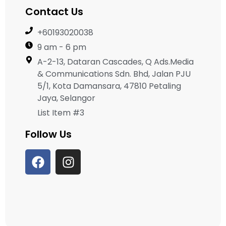
Contact Us
+60193020038
9 am - 6 pm
A-2-13, Dataran Cascades, Q Ads.Media
& Communications Sdn. Bhd, Jalan PJU
5/1, Kota Damansara, 47810 Petaling
Jaya, Selangor
List Item #3
Follow Us