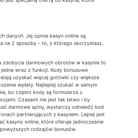
h danych. Jej opinie kasyn online są
a na 2 sposoby – to, z którego skorzystasz,
a zdobycia darmowych obrotów w kasynie to
 jedna wraz z funkcji. Kody bonusowe
alają uzyskać więcej gotówki czy większe
kszenie wpłaty. Najlepiej szukać w samym
ie, bo często kody są formularza z
cjami. Czasami nie jest tak łatwo i by
kać darmowe spiny, wystarczy odnaleźć kod
ronach partnerujących z kasynem. Lepiej jest
ć kasyno online, które oferuje jednocześnie
a powyższych rodzajów bonusów.