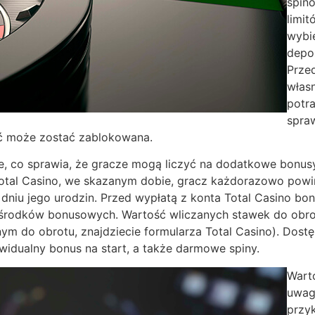
spin
limit
wybi
depo
Przed
własn
potr
spra
ść może zostać zablokowana.
 co sprawia, że gracze mogą liczyć na dodatkowe bonusy
otal Casino, we skazanym dobie, gracz każdorazowo powi
w dniu jego urodzin. Przed wypłatą z konta Total Casino b
rodków bonusowych. Wartość wliczanych stawek do obrotu
nym do obrotu, znajdziecie formularza Total Casino). Dos
widualny bonus na start, a także darmowe spiny.
Wart
uwagi
przy