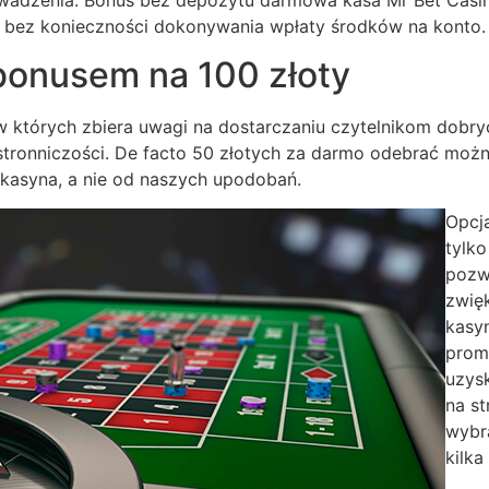
 bez konieczności dokonywania wpłaty środków na konto.
bonusem na 100 złoty
 w których zbiera uwagi na dostarczaniu czytelnikom dobryc
stronniczości. De facto 50 złotych za darmo odebrać możn
 kasyna, a nie od naszych upodobań.
Opcj
tylko
pozw
zwię
kasyn
promo
uzys
na st
wybra
kilk