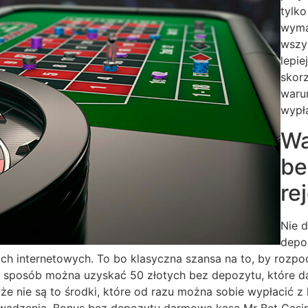
tylko
wyma
wszy
lepie
skor
waru
wypł
Wa
be
re
Nie d
depoz
h internetowych. To bo klasyczna szansa na to, by rozp
 sposób można uzyskać 50 złotych bez depozytu, które da
że nie są to środki, które od razu można sobie wypłacić z
wadzenia. Bonus bez depozytu darmowa kasa Mr Bet Casino