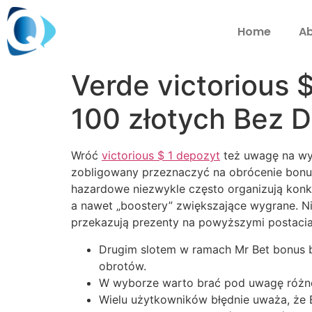
Home
Ab
Verde victorious
100 złotych Bez 
Wróć
victorious $ 1 depozyt
też uwagę na wys
zobligowany przeznaczyć na obrócenie bonus
hazardowe niezwykle często organizują konku
a nawet „boostery” zwiększające wygrane. 
przekazują prezenty na powyższymi postacia
Drugim slotem w ramach Mr Bet bonus b
obrotów.
W wyborze warto brać pod uwagę różne
Wielu użytkowników błędnie uważa, że Bo