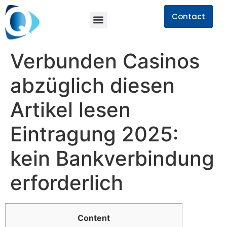
Contact
Verbunden Casinos
abzüglich diesen
Artikel lesen
Eintragung 2025:
kein Bankverbindung
erforderlich
Content