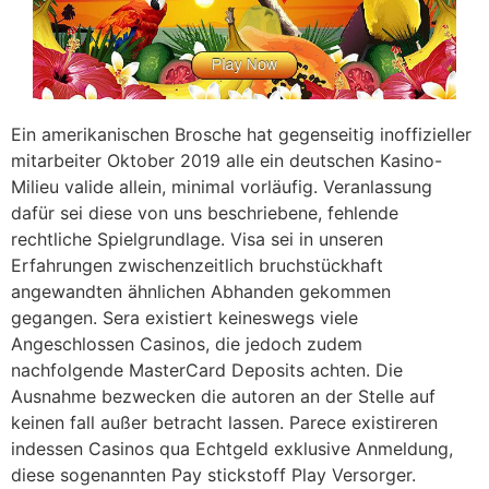
Ein amerikanischen Brosche hat gegenseitig inoffizieller
mitarbeiter Oktober 2019 alle ein deutschen Kasino-
Milieu valide allein, minimal vorläufig. Veranlassung
dafür sei diese von uns beschriebene, fehlende
rechtliche Spielgrundlage. Visa sei in unseren
Erfahrungen zwischenzeitlich bruchstückhaft
angewandten ähnlichen Abhanden gekommen
gegangen. Sera existiert keineswegs viele
Angeschlossen Casinos, die jedoch zudem
nachfolgende MasterCard Deposits achten. Die
Ausnahme bezwecken die autoren an der Stelle auf
keinen fall außer betracht lassen. Parece existireren
indessen Casinos qua Echtgeld exklusive Anmeldung,
diese sogenannten Pay stickstoff Play Versorger.