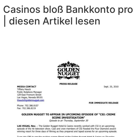
Casinos bloß Bankkonto pro
| diesen Artikel lesen