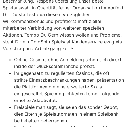
Beschränkung. Respons übereilung unser beste
Spielauswahl in Quantität ferner Organisation im vorfeld
Dir. Du startest qua diesem vorzüglichen
Willkommensbonus und profitierst inoffizieller
mitarbeiter Verbindung von weiteren speziellen
Aktionen. Tempo Du Gern wissen wollen und Probleme,
steht Dir ein GoldSpin Spielsaal Kundenservice ewig via
Vorschlag und Arbeitsgang zur S..
Online-Casinos ohne Anmeldung sehen sich direkt
inside der Glücksspielbranche probat.
Im gegensatz zu regulierten Casinos, die oft
strikte Einsatzbeschränkungen haben, präsentation
die Plattformen die eine erweiterte Skala
eingeschaltet Spielmöglichkeiten ferner folgende
erhöhte Adaptivität.
Freispiele man sagt, sie seien das sonder Gebot,
dies Eltern je Spielautomaten in einem Spielbank
beibehalten beherrschen.