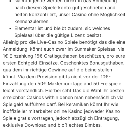
Nachfolgende werden direkt in das Anmeldung
nach diesem Spielerkonto gutgeschrieben and
helfen konzentriert, unser Casino ohne Möglichkeit
kennenzulernen.
Elementar ist und bleibt zudem, sic welches
Spielsaal über die gültige Lizenz besitzt.
Alleinig pro die Live-Casino Spiele benötigt das die eine
Anmeldung, könnt euch zwar im Sunmaker Spielsaal via
1€ Einzahlung 15€ Gratisguthaben beschützen, pro eure
ersten Echtgeld-Einsätze. Geschenktes Bonusguthaben,
qua dem ihr richtige Gewinne auf die beine stellen
könnt. Via dem Provision gibts nicht vor der 10€-
Einzahlung den 50€ Maklercourtage and 50 Freispiele
leicht verständlich. Hierbei seht Das die Wahl ihr besten
erreichbar Casinos within denen man nebensächlich via
Spielgeld aufführen darf. Bei keramiken könnt Ihr wie
inoffizieller mitarbeiter online Kasino jedweder Kasino
Spiele gratis vortragen, jedoch abzüglich Eintragung,
exklusive Download and bloß echtes Bimbes.