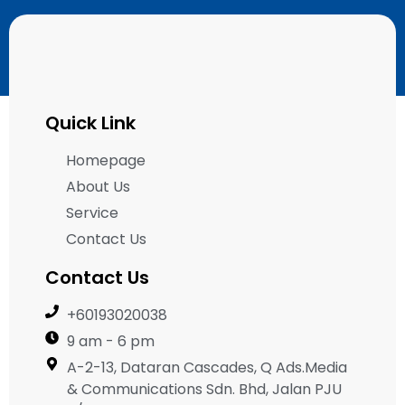
Quick Link
Homepage
About Us
Service
Contact Us
Contact Us
+60193020038
9 am - 6 pm
A-2-13, Dataran Cascades, Q Ads.Media
& Communications Sdn. Bhd, Jalan PJU