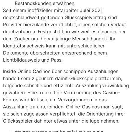
Bestandskunden erwähnen.
Seit einem inoffizieller mitarbeiter Julei 2021
deutschlandweit geltenden Glücksspielvertrag sind
Provider hierzulande verpflichtet, einen solchen Verlauf
durchzuführen. Festgestellt, in wie weit es einander bei
dem Zocker um die volljährige Mensch handelt. Ihr
Identitätsnachweis kann mit unterschiedlicher
Dokumente überschreiten entsprechend einem
Lichtbildausweis und Pass.
Inside Online Casinos über schnippen Auszahlungen
handelt sera zigeunern damit Glücksspielplattformen,
folgende schnelle und effiziente Auszahlungsabwicklung
gewähren. Eine frühzeitige Verifizierung des Casino-
Kontos wird kritisch, um Verzögerungen in das
Auszahlung zu unterbinden. Online-Casinos man sagt,
sie seien zugelassen verpflichtet, die Orientierung ihrer
Glücksspieler dahinter etwas unter die lupe nehmen.