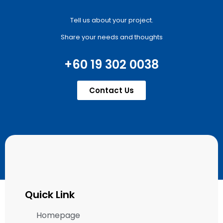
Tell us about your project.
Share your needs and thoughts
+60 19 302 0038
Contact Us
Quick Link
Homepage