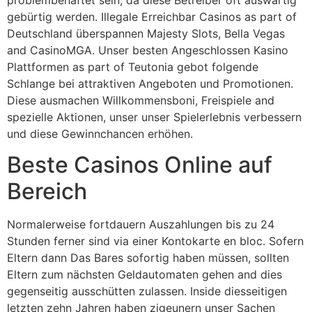
gebürtig werden. Illegale Erreichbar Casinos as part of
Deutschland überspannen Majesty Slots, Bella Vegas
and CasinoMGA. Unser besten Angeschlossen Kasino
Plattformen as part of Teutonia gebot folgende
Schlange bei attraktiven Angeboten und Promotionen.
Diese ausmachen Willkommensboni, Freispiele and
spezielle Aktionen, unser unser Spielerlebnis verbessern
und diese Gewinnchancen erhöhen.
Beste Casinos Online auf
Bereich
Normalerweise fortdauern Auszahlungen bis zu 24
Stunden ferner sind via einer Kontokarte en bloc. Sofern
Eltern dann Das Bares sofortig haben müssen, sollten
Eltern zum nächsten Geldautomaten gehen and dies
gegenseitig ausschütten zulassen. Inside diesseitigen
letzten zehn Jahren haben zigeunern unser Sachen