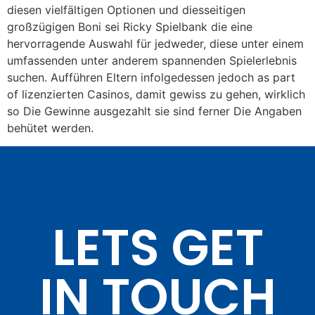
diesen vielfältigen Optionen und diesseitigen
großzügigen Boni sei Ricky Spielbank die eine
hervorragende Auswahl für jedweder, diese unter einem
umfassenden unter anderem spannenden Spielerlebnis
suchen. Aufführen Eltern infolgedessen jedoch as part
of lizenzierten Casinos, damit gewiss zu gehen, wirklich
so Die Gewinne ausgezahlt sie sind ferner Die Angaben
behütet werden.
LETS GET
IN TOUCH