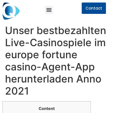
Contact
Unser bestbezahlten
Live-Casinospiele im
europe fortune
casino-Agent-App
herunterladen Anno
2021
Content