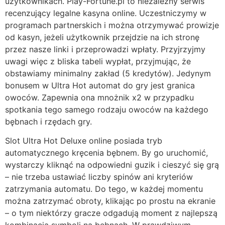
użytkownikach. Play-Fortune.pl to niezależny serwis
recenzujący legalne kasyna online. Uczestniczymy w
programach partnerskich i można otrzymywać prowizje
od kasyn, jeżeli użytkownik przejdzie na ich stronę
przez nasze linki i przeprowadzi wpłaty. Przyjrzyjmy
uwagi więc z bliska tabeli wypłat, przyjmując, że
obstawiamy minimalny zakład (5 kredytów). Jedynym
bonusem w Ultra Hot automat do gry jest granica
owoców. Zapewnia ona mnożnik x2 w przypadku
spotkania tego samego rodzaju owoców na każdego
bębnach i rzędach gry.
Slot Ultra Hot Deluxe online posiada tryb
automatycznego kręcenia bębnem. By go uruchomić,
wystarczy kliknąć na odpowiedni guzik i cieszyć się grą
– nie trzeba ustawiać liczby spinów ani kryteriów
zatrzymania automatu. Do tego, w każdej momentu
można zatrzymać obroty, klikając po prostu na ekranie
– o tym niektórzy gracze odgadują moment z najlepszą