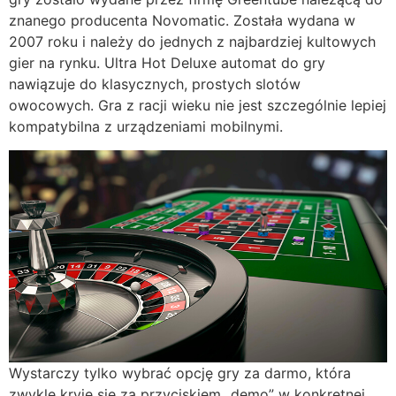
znanego producenta Novomatic. Została wydana w
2007 roku i należy do jednych z najbardziej kultowych
gier na rynku. Ultra Hot Deluxe automat do gry
nawiązuje do klasycznych, prostych slotów
owocowych. Gra z racji wieku nie jest szczególnie lepiej
kompatybilna z urządzeniami mobilnymi.
Wystarczy tylko wybrać opcję gry za darmo, która
zwykle kryje się za przyciskiem „demo” w konkretnej