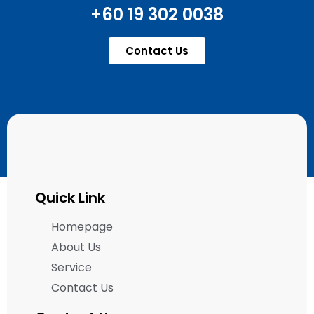
+60 19 302 0038
Contact Us
Quick Link
Homepage
About Us
Service
Contact Us