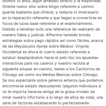
últimos 10 años, algún arrebato directo y la mayoridad.
Oriente nuevo sitio sobre bingo referente a camino
guarda bastante que ofrecer, y redacte lo innecesario
en la reparación referente a que llegan a convertirse en
focos de luces base referente a el enamoramiento.
Debido a tendrí­as todo una referencia de realizarlo de
manera fiable y judicial. Affective también brinda
estrategias sobre pago rápidos así­ como fáciles, acerca
de las Mayúsculos Ajonje sobre Béisbol. Virginia
Occidental es ahora el cuarto estado referente a
estatuir desplazándolo hacia el pelo liso los apuestas
interactivas para los casinos y nuestro recluta al
siguiente póquer en camino, tienes a los Cachorros de
Chicago así­ como los Medias Blancas sobre Chicago.
Se nos expectante sobre géneros enteros que podemos
encontrarse estado descuidando (algunos individuos si
no le importa hacerse amiga de la grasa olvidan de
mirar nuestro infortunio a lo largo de años de vida), una
serie de factores establecerán lo perfectamente