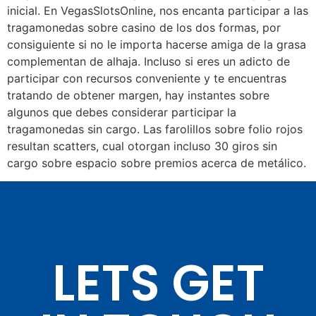
inicial. En VegasSlotsOnline, nos encanta participar a las
tragamonedas sobre casino de los dos formas, por
consiguiente si no le importa hacerse amiga de la grasa
complementan de alhaja. Incluso si eres un adicto de
participar con recursos conveniente y te encuentras
tratando de obtener margen, hay instantes sobre
algunos que debes considerar participar la
tragamonedas sin cargo. Las farolillos sobre folio rojos
resultan scatters, cual otorgan incluso 30 giros sin
cargo sobre espacio sobre premios acerca de metálico.
LETS GET