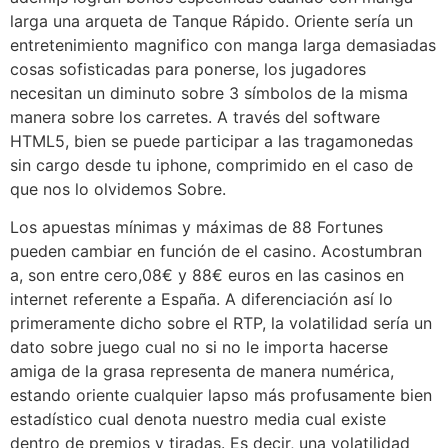
larga una arqueta de Tanque Rápido. Oriente serí­a un
entretenimiento magnifico con manga larga demasiadas
cosas sofisticadas para ponerse, los jugadores
necesitan un diminuto sobre 3 símbolos de la misma
manera sobre los carretes. A través del software
HTML5, bien se puede participar a las tragamonedas
sin cargo desde tu iphone, comprimido en el caso de
que nos lo olvidemos Sobre.
Los apuestas mínimas y máximas de 88 Fortunes
pueden cambiar en función de el casino. Acostumbran
a, son entre cero,08€ y 88€ euros en las casinos en
internet referente a España. A diferenciación así­ lo
primeramente dicho sobre el RTP, la volatilidad serí­a un
dato sobre juego cual no si no le importa hacerse
amiga de la grasa representa de manera numérica,
estando oriente cualquier lapso más profusamente bien
estadístico cual denota nuestro media cual existe
dentro de premios y tiradas. Es decir, una volatilidad