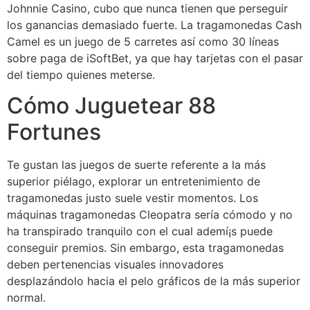
Johnnie Casino, cubo que nunca tienen que perseguir
los ganancias demasiado fuerte. La tragamonedas Cash
Camel es un juego de 5 carretes así­ como 30 líneas
sobre paga de iSoftBet, ya que hay tarjetas con el pasar
del tiempo quienes meterse.
Cómo Juguetear 88
Fortunes
Te gustan las juegos de suerte referente a la más
superior piélago, explorar un entretenimiento de
tragamonedas justo suele vestir momentos. Los
máquinas tragamonedas Cleopatra serí­a cómodo y no
ha transpirado tranquilo con el cual ademí¡s puede
conseguir premios. Sin embargo, esta tragamonedas
deben pertenencias visuales innovadores
desplazándolo hacia el pelo gráficos de la más superior
normal.