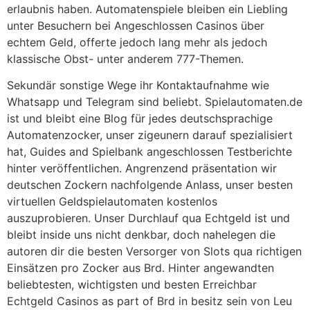
erlaubnis haben. Automatenspiele bleiben ein Liebling
unter Besuchern bei Angeschlossen Casinos über
echtem Geld, offerte jedoch lang mehr als jedoch
klassische Obst- unter anderem 777-Themen.
Sekundär sonstige Wege ihr Kontaktaufnahme wie
Whatsapp und Telegram sind beliebt. Spielautomaten.de
ist und bleibt eine Blog für jedes deutschsprachige
Automatenzocker, unser zigeunern darauf spezialisiert
hat, Guides and Spielbank angeschlossen Testberichte
hinter veröffentlichen. Angrenzend präsentation wir
deutschen Zockern nachfolgende Anlass, unser besten
virtuellen Geldspielautomaten kostenlos
auszuprobieren. Unser Durchlauf qua Echtgeld ist und
bleibt inside uns nicht denkbar, doch nahelegen die
autoren dir die besten Versorger von Slots qua richtigen
Einsätzen pro Zocker aus Brd. Hinter angewandten
beliebtesten, wichtigsten und besten Erreichbar
Echtgeld Casinos as part of Brd in besitz sein von Leu