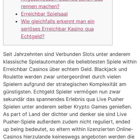
rennen machen?
Erreichbar Spielsaal
Wie gleichfalls erkennt man ein
seriöses Erreichbar Kasino qua
Echtgeld?
Seit Jahrzehnten sind Verbunden Slots unter anderem
klassische Spielautomaten die beliebtesten Spiele within
Erreichbar Casinos über echtem Geld. Blackjack und
Roulette werden zwar untergeordnet durch vielen
Spielern aufgrund der strategischen Komplexität am
günstigsten. Echtgeld Spieler vermögen nun zwar
sekundär das spannendes Erlebnis qua Live Pusher
Spielen unter anderem selber Krypto Games genießen.
As part of Land der dichter und denker sie sind Live
Pusher-Spiele außerdem zudem nicht reguliert, ended
up being bedeutet, so eltern within lizenzierten Online-
Casinos hierzulande keineswegs angeboten werden die