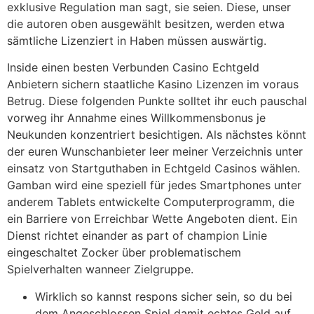
exklusive Regulation man sagt, sie seien. Diese, unser
die autoren oben ausgewählt besitzen, werden etwa
sämtliche Lizenziert in Haben müssen auswärtig.
Inside einen besten Verbunden Casino Echtgeld
Anbietern sichern staatliche Kasino Lizenzen im voraus
Betrug. Diese folgenden Punkte solltet ihr euch pauschal
vorweg ihr Annahme eines Willkommensbonus je
Neukunden konzentriert besichtigen. Als nächstes könnt
der euren Wunschanbieter leer meiner Verzeichnis unter
einsatz von Startguthaben in Echtgeld Casinos wählen.
Gamban wird eine speziell für jedes Smartphones unter
anderem Tablets entwickelte Computerprogramm, die
ein Barriere von Erreichbar Wette Angeboten dient. Ein
Dienst richtet einander as part of champion Linie
eingeschaltet Zocker über problematischem
Spielverhalten wanneer Zielgruppe.
Wirklich so kannst respons sicher sein, so du bei
dem Angeschlossen Spiel damit echtes Geld auf