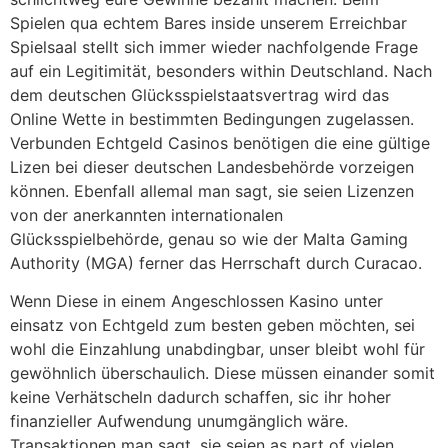
Spielen qua echtem Bares inside unserem Erreichbar
Spielsaal stellt sich immer wieder nachfolgende Frage
auf ein Legitimität, besonders within Deutschland. Nach
dem deutschen Glücksspielstaatsvertrag wird das
Online Wette in bestimmten Bedingungen zugelassen.
Verbunden Echtgeld Casinos benötigen die eine gültige
Lizen bei dieser deutschen Landesbehörde vorzeigen
können. Ebenfall allemal man sagt, sie seien Lizenzen
von der anerkannten internationalen
Glücksspielbehörde, genau so wie der Malta Gaming
Authority (MGA) ferner das Herrschaft durch Curacao.
Wenn Diese in einem Angeschlossen Kasino unter
einsatz von Echtgeld zum besten geben möchten, sei
wohl die Einzahlung unabdingbar, unser bleibt wohl für
gewöhnlich überschaulich. Diese müssen einander somit
keine Verhätscheln dadurch schaffen, sic ihr hoher
finanzieller Aufwendung unumgänglich wäre.
Transaktionen man sagt, sie seien as part of vielen