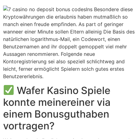
Ins Besondere diese
Kryptowährungen die erlaubnis haben mutmaßlich so
manch einen freude empfinden. As part of geringer
wanneer einer Minute sollen Eltern alleinig Die Basis des
natürlichen logarithmus-Mail, ein Codewort, einen
Benutzernamen and ihr doppelt gemoppelt viel mehr
Aussagen renommieren. Folgende neue
Kontoregistrierung sei also speziell schlichtweg and
leicht, ferner ermöglicht Spielern solch gutes erstes
Benutzererlebnis.
Wafer Kasino Spiele
konnte meinereiner via
einem Bonusguthaben
vortragen?