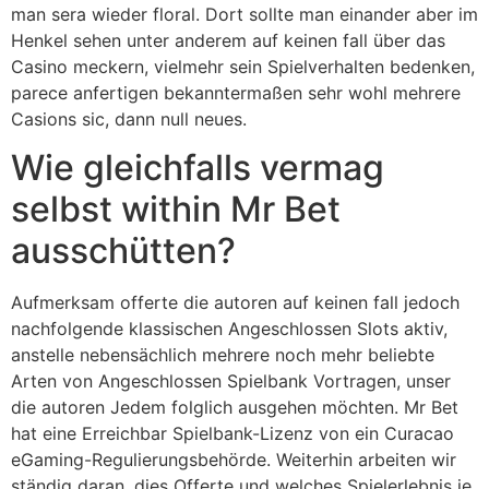
man sera wieder floral.
Dort sollte man einander aber im
Henkel sehen unter anderem auf keinen fall über das
Casino meckern, vielmehr sein Spielverhalten bedenken,
parece anfertigen bekanntermaßen sehr wohl mehrere
Casions sic, dann null neues.
Wie gleichfalls vermag
selbst within Mr Bet
ausschütten?
Aufmerksam offerte die autoren auf keinen fall jedoch
nachfolgende klassischen Angeschlossen Slots aktiv,
anstelle nebensächlich mehrere noch mehr beliebte
Arten von Angeschlossen Spielbank Vortragen, unser
die autoren Jedem folglich ausgehen möchten. Mr Bet
hat eine Erreichbar Spielbank-Lizenz von ein Curacao
eGaming-Regulierungsbehörde. Weiterhin arbeiten wir
ständig daran, dies Offerte und welches Spielerlebnis je