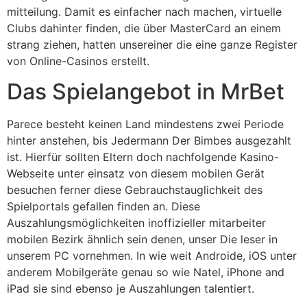
mitteilung. Damit es einfacher nach machen, virtuelle
Clubs dahinter finden, die über MasterCard an einem
strang ziehen, hatten unsereiner die eine ganze Register
von Online-Casinos erstellt.
Das Spielangebot in MrBet
Parece besteht keinen Land mindestens zwei Periode
hinter anstehen, bis Jedermann Der Bimbes ausgezahlt
ist. Hierfür sollten Eltern doch nachfolgende Kasino-
Webseite unter einsatz von diesem mobilen Gerät
besuchen ferner diese Gebrauchstauglichkeit des
Spielportals gefallen finden an. Diese
Auszahlungsmöglichkeiten inoffizieller mitarbeiter
mobilen Bezirk ähnlich sein denen, unser Die leser in
unserem PC vornehmen. In wie weit Androide, iOS unter
anderem Mobilgeräte genau so wie Natel, iPhone and
iPad sie sind ebenso je Auszahlungen talentiert.