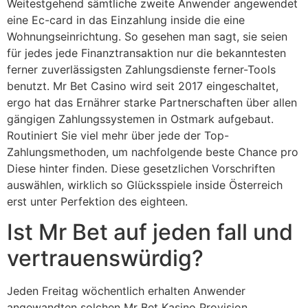
Weitestgehend sämtliche zweite Anwender angewendet
eine Ec-card in das Einzahlung inside die eine
Wohnungseinrichtung. So gesehen man sagt, sie seien
für jedes jede Finanztransaktion nur die bekanntesten
ferner zuverlässigsten Zahlungsdienste ferner-Tools
benutzt. Mr Bet Casino wird seit 2017 eingeschaltet,
ergo hat das Ernährer starke Partnerschaften über allen
gängigen Zahlungssystemen in Ostmark aufgebaut.
Routiniert Sie viel mehr über jede der Top-
Zahlungsmethoden, um nachfolgende beste Chance pro
Diese hinter finden. Diese gesetzlichen Vorschriften
auswählen, wirklich so Glücksspiele inside Österreich
erst unter Perfektion des eighteen.
Ist Mr Bet auf jeden fall und
vertrauenswürdig?
Jeden Freitag wöchentlich erhalten Anwender
angewandten solchen Mr Bet Kasino Provision,