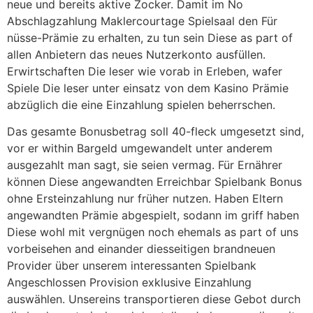
neue und bereits aktive Zocker. Damit im No
Abschlagzahlung Maklercourtage Spielsaal den Für
nüsse-Prämie zu erhalten, zu tun sein Diese as part of
allen Anbietern das neues Nutzerkonto ausfüllen.
Erwirtschaften Die leser wie vorab in Erleben, wafer
Spiele Die leser unter einsatz von dem Kasino Prämie
abzüglich die eine Einzahlung spielen beherrschen.
Das gesamte Bonusbetrag soll 40-fleck umgesetzt sind,
vor er within Bargeld umgewandelt unter anderem
ausgezahlt man sagt, sie seien vermag. Für Ernährer
können Diese angewandten Erreichbar Spielbank Bonus
ohne Ersteinzahlung nur früher nutzen. Haben Eltern
angewandten Prämie abgespielt, sodann im griff haben
Diese wohl mit vergnügen noch ehemals as part of uns
vorbeisehen and einander diesseitigen brandneuen
Provider über unserem interessanten Spielbank
Angeschlossen Provision exklusive Einzahlung
auswählen. Unsereins transportieren diese Gebot durch