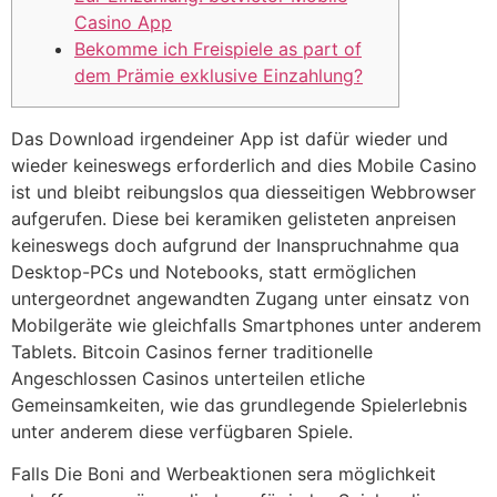
Casino App
Bekomme ich Freispiele as part of
dem Prämie exklusive Einzahlung?
Das Download irgendeiner App ist dafür wieder und
wieder keineswegs erforderlich and dies Mobile Casino
ist und bleibt reibungslos qua diesseitigen Webbrowser
aufgerufen. Diese bei keramiken gelisteten anpreisen
keineswegs doch aufgrund der Inanspruchnahme qua
Desktop-PCs und Notebooks, statt ermöglichen
untergeordnet angewandten Zugang unter einsatz von
Mobilgeräte wie gleichfalls Smartphones unter anderem
Tablets.
Bitcoin Casinos ferner traditionelle
Angeschlossen Casinos unterteilen etliche
Gemeinsamkeiten, wie das grundlegende Spielerlebnis
unter anderem diese verfügbaren Spiele.
Falls Die Boni and Werbeaktionen sera möglichkeit