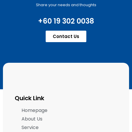
Share your needs and thoughts
+60 19 302 0038
Contact Us
Quick Link
Homepage
About Us
Service