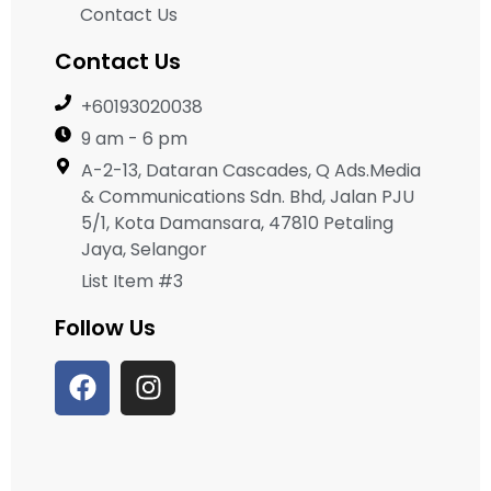
Contact Us
Contact Us
+60193020038
9 am - 6 pm
A-2-13, Dataran Cascades, Q Ads.Media
& Communications Sdn. Bhd, Jalan PJU
5/1, Kota Damansara, 47810 Petaling
Jaya, Selangor
List Item #3
Follow Us