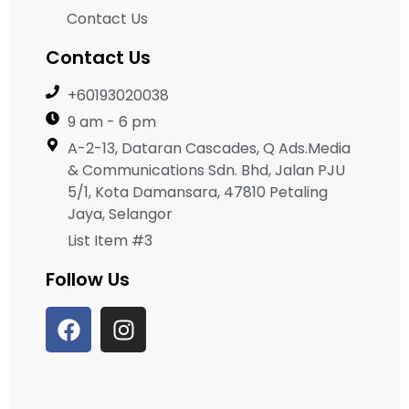
Contact Us
Contact Us
+60193020038
9 am - 6 pm
A-2-13, Dataran Cascades, Q Ads.Media
& Communications Sdn. Bhd, Jalan PJU
5/1, Kota Damansara, 47810 Petaling
Jaya, Selangor
List Item #3
Follow Us