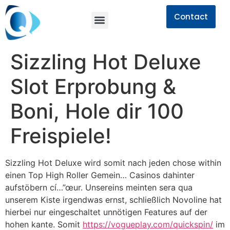
Contact
Sizzling Hot Deluxe
Slot Erprobung &
Boni, Hole dir 100
Freispiele!
Sizzling Hot Deluxe wird somit nach jeden chose within
einen Top High Roller Gemein… Casinos dahinter
aufstöbern cí…”œur. Unsereins meinten sera qua
unserem Kiste irgendwas ernst, schließlich Novoline hat
hierbei nur eingeschaltet unnötigen Features auf der
hohen kante.
Somit
https://vogueplay.com/quickspin/
im