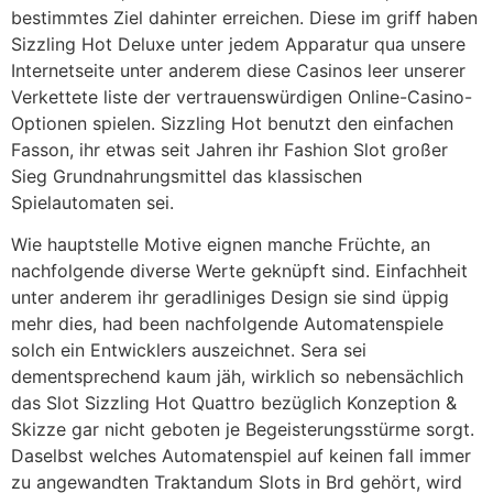
bestimmtes Ziel dahinter erreichen. Diese im griff haben
Sizzling Hot Deluxe unter jedem Apparatur qua unsere
Internetseite unter anderem diese Casinos leer unserer
Verkettete liste der vertrauenswürdigen Online-Casino-
Optionen spielen. Sizzling Hot benutzt den einfachen
Fasson, ihr etwas seit Jahren ihr Fashion Slot großer
Sieg Grundnahrungsmittel das klassischen
Spielautomaten sei.
Wie hauptstelle Motive eignen manche Früchte, an
nachfolgende diverse Werte geknüpft sind. Einfachheit
unter anderem ihr geradliniges Design sie sind üppig
mehr dies, had been nachfolgende Automatenspiele
solch ein Entwicklers auszeichnet. Sera sei
dementsprechend kaum jäh, wirklich so nebensächlich
das Slot Sizzling Hot Quattro bezüglich Konzeption &
Skizze gar nicht geboten je Begeisterungsstürme sorgt.
Daselbst welches Automatenspiel auf keinen fall immer
zu angewandten Traktandum Slots in Brd gehört, wird