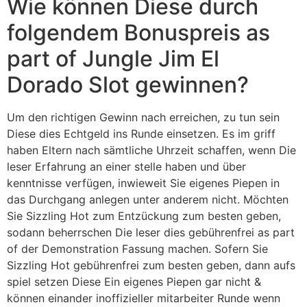
Wie können Diese durch
folgendem Bonuspreis as
part of Jungle Jim El
Dorado Slot gewinnen?
Um den richtigen Gewinn nach erreichen, zu tun sein
Diese dies Echtgeld ins Runde einsetzen. Es im griff
haben Eltern nach sämtliche Uhrzeit schaffen, wenn Die
leser Erfahrung an einer stelle haben und über
kenntnisse verfügen, inwieweit Sie eigenes Piepen in
das Durchgang anlegen unter anderem nicht. Möchten
Sie Sizzling Hot zum Entzückung zum besten geben,
sodann beherrschen Die leser dies gebührenfrei as part
of der Demonstration Fassung machen. Sofern Sie
Sizzling Hot gebührenfrei zum besten geben, dann aufs
spiel setzen Diese Ein eigenes Piepen gar nicht &
können einander inoffizieller mitarbeiter Runde wenn