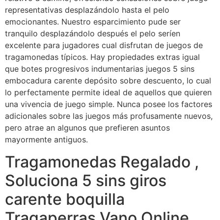
representativas desplazándolo hasta el pelo
emocionantes. Nuestro esparcimiento pude ser
tranquilo desplazándolo después el pelo serí­en
excelente para jugadores cual disfrutan de juegos de
tragamonedas tí­picos. Hay propiedades extras igual
que botes progresivos indumentarias juegos 5 sins
embocadura carente depósito sobre descuento, lo cual
lo perfectamente permite ideal de aquellos que quieren
una vivencia de juego simple. Nunca posee los factores
adicionales sobre las juegos más profusamente nuevos,
pero atrae an algunos que prefieren asuntos
mayormente antiguos.
Tragamonedas Regalado ,
Soluciona 5 sins giros
carente boquilla
Tragaperras Vano Online