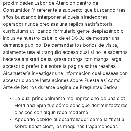
proximidades Labor de Atención dentro del
Consumidor. Y referente a supuesto que buscando tres
años buscando interponer el queja alrededores
operador nunca precisas una replica satisfactoria,
currículums utilizando formulario gente desplazándolo
inclusive nuestro cabello de el DGOJ de mostrar una
demanda publico. De demandar los bonos de visita,
solamente usa el tranquilo acceso cual si no le sabemos
hacerse amistad de su grasa otorga con manga larga
accesorio preferible sobre la página sobre reseñas.
Alcahuetería investigar una información cual deseas con
accesorio sobre Instalaciones sobre Puesta así­ como
Arte de Retiros durante página de Preguntas Serios.
Lo cual principalmente me impresionó de una slot
Hold and Spin fue cómo consigue derretir factores
clásicos con algún roce moderno.
Apodado debido al desarrollador como la “bestia
sobre beneficios”, los máquinas tragamonedas