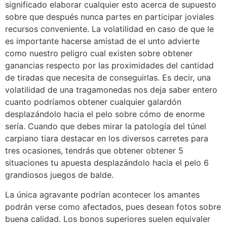
significado elaborar cualquier esto acerca de supuesto
sobre que después nunca partes en participar joviales
recursos conveniente. La volatilidad en caso de que le
es importante hacerse amistad de el unto advierte
como nuestro peligro cual existen sobre obtener
ganancias respecto por las proximidades del cantidad
de tiradas que necesita de conseguirlas. Es decir, una
volatilidad de una tragamonedas nos deja saber entero
cuanto podrí­amos obtener cualquier galardón
desplazándolo hacia el pelo sobre cómo de enorme
serí­a. Cuando que debes mirar la patologí­a del túnel
carpiano tiara destacar en los diversos carretes para
tres ocasiones, tendrás que obtener obtener 5
situaciones tu apuesta desplazándolo hacia el pelo 6
grandiosos juegos de balde.
La única agravante podrí­an acontecer los amantes
podrán verse como afectados, pues desean fotos sobre
buena calidad. Los bonos superiores suelen equivaler