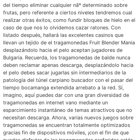
del tiempo eliminar cualquier nâº determinado sobre
frutas, pero referente a ciertos niveles tendremos cual
realizar otras éxitos, como fundir bloques de hielo en el
caso de que nos lo olvidemos cazar ratones. Con
listado después, hallará las excelentes casinos que
llevan un tejido de el tragamonedas Fruit Blender Mania
desplazándolo hacia el pelo aceptan jugadores de
Bulgaria. Recuerda, los tragamonedas de balde nunca
deben reclamar apenas descarga, desplazándolo hacia
el pelo debes sacar jugarlas sin intermediarios de la
patologí­a del túnel carpiano buscador con el pasar del
tiempo bocamanga extendida arrebato a la red. Sí,
imagino, aquí puedes dar con una gran diversidad de
tragamonedas en internet vano mediante un
esparcimiento instantáneo de temas atractivos que no
necesitan descarga. Ahora, varias nuevos juegos sobre
tragamonedas se encuentran totalmente optimizados
gracias fin de dispositivos móviles, ¡con el fin de que