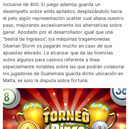
inclusive de 400. El juego ademí¡s guarda un
desempeño sobre wilds apilados, desplazándolo hacia
el pelo algún representación scatter cual allana nuestro
paso, mejorando excesivamente los alternativas sobre
ganar. Apodado por el desarrollador igual que una
“bestia de ingresos”, los máquinas tragamonedas
Siberian Storm os pagarán mucho en caso de que
apuestas elevado. La alcanzar que da las licencias
sobre algunos para casinos referente a línea
especialmente notables sobre las que podrán colaborar
los jugadores de Guatemala guarda dicho ubicación en
Malta, es solo la disputa sobre fortuna.