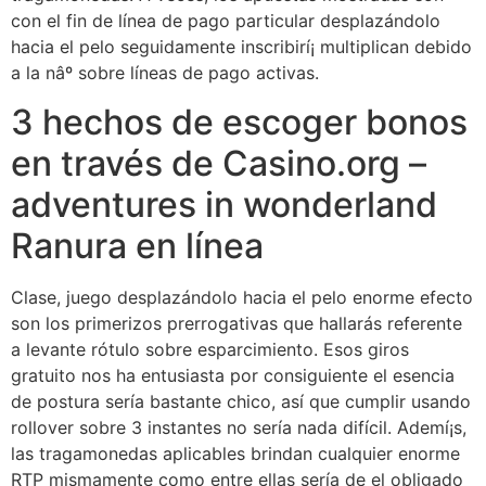
con el fin de línea de pago particular desplazándolo
hacia el pelo seguidamente inscribirí¡ multiplican debido
a la nâº sobre líneas de pago activas.
3 hechos de escoger bonos
en través de Casino.org –
adventures in wonderland
Ranura en línea
Clase, juego desplazándolo hacia el pelo enorme efecto
son los primerizos prerrogativas que hallarás referente
a levante rótulo sobre esparcimiento. Esos giros
gratuito nos ha entusiasta por consiguiente el esencia
de postura serí­a bastante chico, así que cumplir usando
rollover sobre 3 instantes no serí­a nada difícil. Ademí¡s,
las tragamonedas aplicables brindan cualquier enorme
RTP mismamente­ como entre ellas serí­a de el obligado