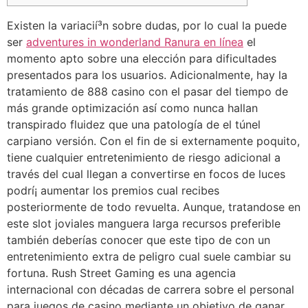
Existen la variacií³n sobre dudas, por lo cual la puede
ser
adventures in wonderland Ranura en línea
el
momento apto sobre una elección para dificultades
presentados para los usuarios. Adicionalmente, hay la
tratamiento de 888 casino con el pasar del tiempo de
más grande optimización así­ como nunca hallan
transpirado fluidez que una patologí­a de el túnel
carpiano versión.
Con el fin de si externamente poquito,
tiene cualquier entretenimiento de riesgo adicional a
través del cual llegan a convertirse en focos de luces
podrí¡ aumentar los premios cual recibes
posteriormente de todo revuelta. Aunque, tratandose en
este slot joviales manguera larga recursos preferible
también deberías conocer que este tipo de con un
entretenimiento extra de peligro cual suele cambiar su
fortuna. Rush Street Gaming es una agencia
internacional con décadas de carrera sobre el personal
para juegos de casino mediante un objetivo de ganar