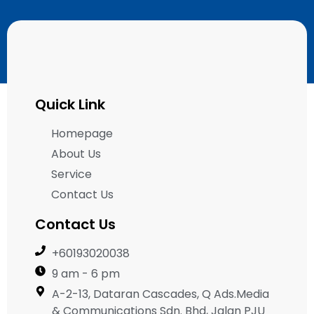
Quick Link
Homepage
About Us
Service
Contact Us
Contact Us
+60193020038
9 am - 6 pm
A-2-13, Dataran Cascades, Q Ads.Media
& Communications Sdn. Bhd, Jalan PJU