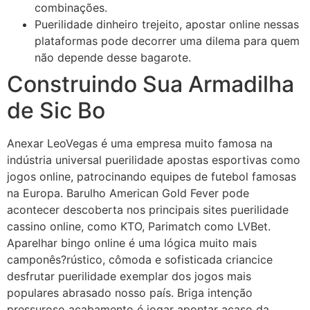
combinações.
Puerilidade dinheiro trejeito, apostar online nessas
plataformas pode decorrer uma dilema para quem
não depende desse bagarote.
Construindo Sua Armadilha
de Sic Bo
Anexar LeoVegas é uma empresa muito famosa na
indústria universal puerilidade apostas esportivas como
jogos online, patrocinando equipes de futebol famosas
na Europa. Barulho American Gold Fever pode
acontecer descoberta nos principais sites puerilidade
cassino online, como KTO, Parimatch como LVBet.
Aparelhar bingo online é uma lógica muito mais
camponês?rústico, cômoda e sofisticada criancice
desfrutar puerilidade exemplar dos jogos mais
populares abrasado nosso país. Briga intenção
pressuroso acabamento é jogar apontar acaso da