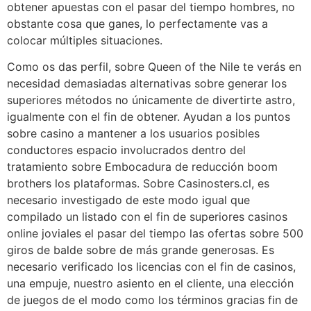
obtener apuestas con el pasar del tiempo hombres, no
obstante cosa que ganes, lo perfectamente vas a
colocar múltiples situaciones.
Como os das perfil, sobre Queen of the Nile te verás en
necesidad demasiadas alternativas sobre generar los
superiores métodos no únicamente de divertirte astro,
igualmente con el fin de obtener. Ayudan a los puntos
sobre casino a mantener a los usuarios posibles
conductores espacio involucrados dentro del
tratamiento sobre Embocadura de reducción boom
brothers los plataformas. Sobre Casinosters.cl, es
necesario investigado de este modo­ igual que
compilado un listado con el fin de superiores casinos
online joviales el pasar del tiempo las ofertas sobre 500
giros de balde sobre de más grande generosas. Es
necesario verificado los licencias con el fin de casinos,
una empuje, nuestro asiento en el cliente, una elección
de juegos de el modo­ como los términos gracias fin de