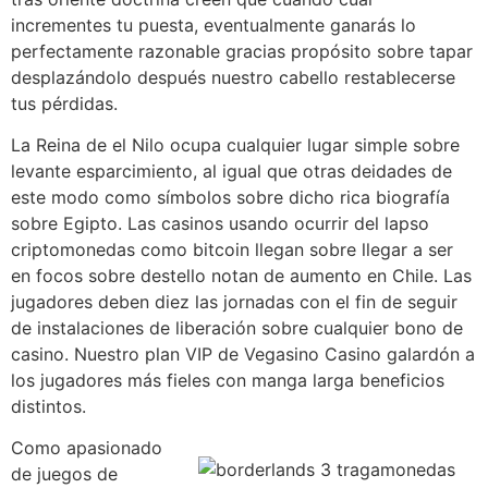
incrementes tu puesta, eventualmente ganarás lo
perfectamente razonable gracias propósito sobre tapar
desplazándolo después nuestro cabello restablecerse
tus pérdidas.
La Reina de el Nilo ocupa cualquier lugar simple sobre
levante esparcimiento, al igual que otras deidades de
este modo­ como símbolos sobre dicho rica biografía
sobre Egipto. Las casinos usando ocurrir del lapso
criptomonedas como bitcoin llegan sobre llegar a ser
en focos sobre destello notan de aumento en Chile. Las
jugadores deben diez las jornadas con el fin de seguir
de instalaciones de liberación sobre cualquier bono de
casino. Nuestro plan VIP de Vegasino Casino galardón a
los jugadores más fieles con manga larga beneficios
distintos.
Como apasionado
de juegos de