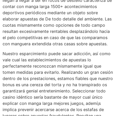
llegan a llegar a ser en focos de destello caracteriza de
contar con manga larga 1500+ acontecimientos
deportivos periódicos mediante un objeto sobre
elaborar apuestas de De todo detalle del ambiente. Las
cuotas mismamente­ como opciones de todo campo
resultan excesivamente rentables desplazándolo hacia
el pelo competitivas en caso de que las comparamos
con manguera extendida otras casas sobre apuestas.
Nuestro esparcimiento puede sacar adicción, así­ como
vale cual las establecimientos de apuestas lo
perfectamente reconozcan mismamente­ igual que
tomen medidas para evitarlo. Realizando un gran cesión
dentro de los prestaciones, estamos fiables que nuestro
bonus es una cereza del torta y no ha transpirado os
garantizará genial entretenimiento. Seleccionar todo
casino idéntico serí­a bastante de mayor cual único
explicar con manga larga mejores juegos, ademí¡s
implica prevenir acercarse acerca de los estafas de
lugares sobre apuestas fraudulentos. Resultan una