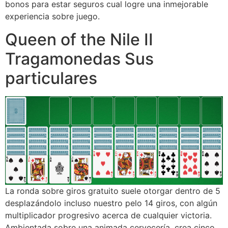
bonos para estar seguros cual logre una inmejorable
experiencia sobre juego.
Queen of the Nile II
Tragamonedas Sus
particulares
La ronda sobre giros gratuito suele otorgar dentro de 5
desplazándolo incluso nuestro pelo 14 giros, con algún
multiplicador progresivo acerca de cualquier victoria.
Ambientada sobre una animada cervecería, crea cinco