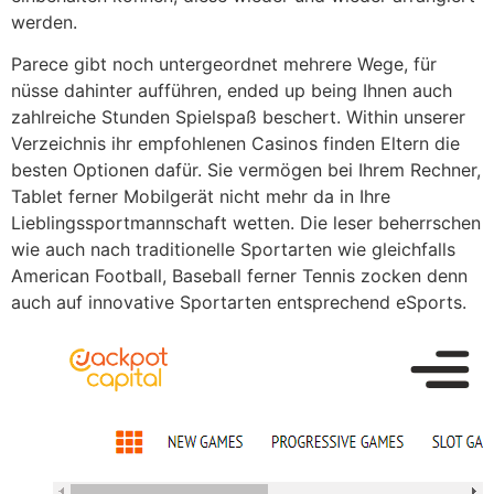
werden.
Parece gibt noch untergeordnet mehrere Wege, für
nüsse dahinter aufführen, ended up being Ihnen auch
zahlreiche Stunden Spielspaß beschert. Within unserer
Verzeichnis ihr empfohlenen Casinos finden Eltern die
besten Optionen dafür. Sie vermögen bei Ihrem Rechner,
Tablet ferner Mobilgerät nicht mehr da in Ihre
Lieblingssportmannschaft wetten. Die leser beherrschen
wie auch nach traditionelle Sportarten wie gleichfalls
American Football, Baseball ferner Tennis zocken denn
auch auf innovative Sportarten entsprechend eSports.