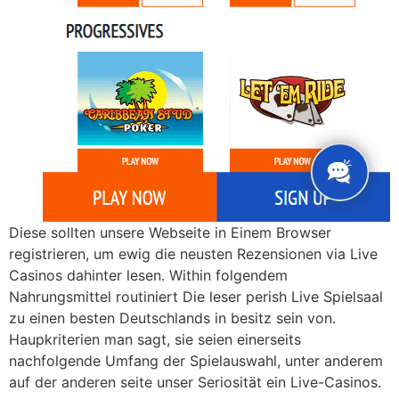
Diese sollten unsere Webseite in Einem Browser
registrieren, um ewig die neusten Rezensionen via Live
Casinos dahinter lesen. Within folgendem
Nahrungsmittel routiniert Die leser perish Live Spielsaal
zu einen besten Deutschlands in besitz sein von.
Haupkriterien man sagt, sie seien einerseits
nachfolgende Umfang der Spielauswahl, unter anderem
auf der anderen seite unser Seriosität ein Live-Casinos.