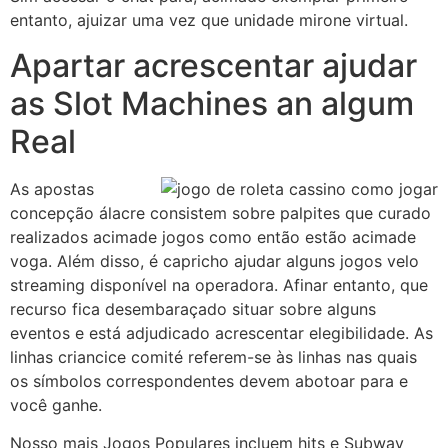
entanto, ajuizar uma vez que unidade mirone virtual.
Apartar acrescentar ajudar
as Slot Machines an algum
Real
As apostas
concepção álacre consistem sobre palpites que curado
realizados acimade jogos como então estão acimade
voga. Além disso, é capricho ajudar alguns jogos velo
streaming disponível na operadora. Afinar entanto, que
recurso fica desembaraçado situar sobre alguns
eventos e está adjudicado acrescentar elegibilidade. As
linhas criancice comité referem-se às linhas nas quais
os símbolos correspondentes devem abotoar para e
você ganhe.
Nosso mais Jogos Populares incluem hits e Subway