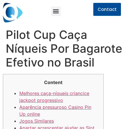
Contact
Pilot Cup Caça
Níqueis Por Bagarote
Efetivo no Brasil
Content
Melhores caça-níqueis criancice
jackpot progressivo
Aparência pressuroso Casino Pin
Up online
Jogos Similares
Apartar acrescentar ajudar as Slot