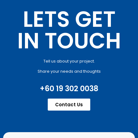
LETS GET
IN TOUCH
Tell us about your project.
Share your needs and thoughts
+60 19 302 0038
Contact Us