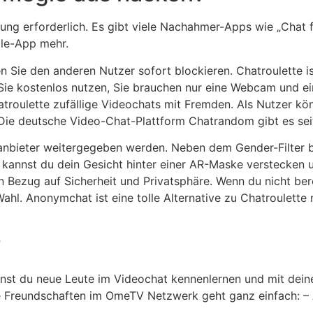
dung erforderlich. Es gibt viele Nachahmer-Apps wie „Chat
gle-App mehr.
 Sie den anderen Nutzer sofort blockieren. Chatroulette i
 Sie kostenlos nutzen, Sie brauchen nur eine Webcam und e
troulette zufällige Videochats mit Fremden. Als Nutzer kö
Die deutsche Video-Chat-Plattform Chatrandom gibt es seit
ttanbieter weitergegeben werden. Neben dem Gender-Filter 
t, kannst du dein Gesicht hinter einer AR-Maske verstecken 
in Bezug auf Sicherheit und Privatsphäre. Wenn du nicht bere
hl. Anonymchat ist eine tolle Alternative zu Chatroulette 
?
nst du neue Leute im Videochat kennenlernen und mit dein
e Freundschaften im OmeTV Netzwerk geht ganz einfach: – A