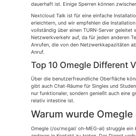
dauerhaft ist. Einige Sperren können zwisch
Nextcloud Talk ist für eine einfache Installa
erleichtern, und wir empfehlen die Installati
vollständig über einen TURN-Server geleitet
Netzwerkverkehr auf, da für jeden anderen Te
Anrufen, die von den Netzwerkkapazitäten a
Anruf.
Top 10 Omegle Different 
Über die benutzerfreundliche Oberfläche kön
gibt auch Chat-Räume für Singles und Student
nur funktionaler, sondern genießt auch eine 
relativ intestine ist.
Warum wurde Omegle 
Omegle (/oʊˈmɛɡəl/ oh-MEG-əl) struggle ein k
anderen in Kontakt zu treten. Der Dienst ver