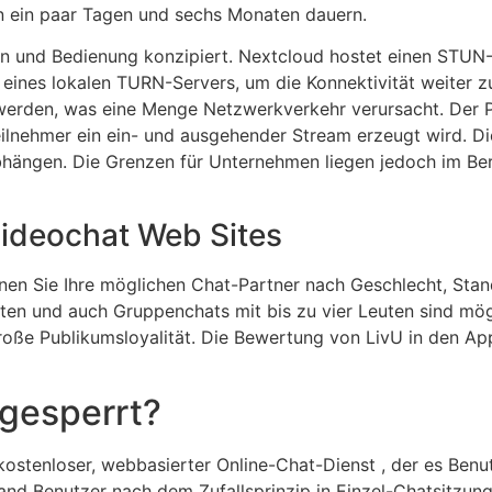
en ein paar Tagen und sechs Monaten dauern.
tion und Bedienung konzipiert. Nextcloud hostet einen STUN-
on eines lokalen TURN-Servers, um die Konnektivität weiter 
 werden, was eine Menge Netzwerkverkehr verursacht. Der P
ilnehmer ein ein- und ausgehender Stream erzeugt wird. Di
bhängen. Die Grenzen für Unternehmen liegen jedoch im Be
Videochat Web Sites
nen Sie Ihre möglichen Chat-Partner nach Geschlecht, Stan
en und auch Gruppenchats mit bis zu vier Leuten sind mögli
große Publikumsloyalität. Die Bewertung von LivU in den App
gesperrt?
ostenloser, webbasierter Online-Chat-Dienst , der es Benut
band Benutzer nach dem Zufallsprinzip in Einzel-Chatsitzun