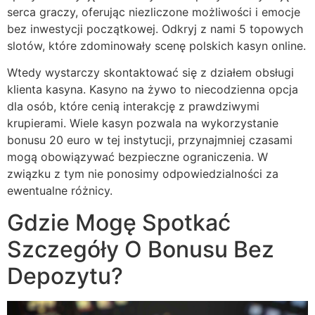
serca graczy, oferując niezliczone możliwości i emocje
bez inwestycji początkowej. Odkryj z nami 5 topowych
slotów, które zdominowały scenę polskich kasyn online.
Wtedy wystarczy skontaktować się z działem obsługi
klienta kasyna. Kasyno na żywo to niecodzienna opcja
dla osób, które cenią interakcję z prawdziwymi
krupierami. Wiele kasyn pozwala na wykorzystanie
bonusu 20 euro w tej instytucji, przynajmniej czasami
mogą obowiązywać bezpieczne ograniczenia. W
związku z tym nie ponosimy odpowiedzialności za
ewentualne różnicy.
Gdzie Mogę Spotkać
Szczegóły O Bonusu Bez
Depozytu?