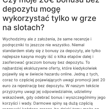
depozytu mogę
wykorzystać tylko w grze
na slotach?
Wychodzimy ale z założenia, że same recenzje i
podręczniki to jeszcze nie wszystko. Niemal
standardem stały się z bonusy za depozyty, ale tylko
najlepsze kasyna mogły iść o kilka etapów dalej i
zaoferować graczom bonusy bez depozytu. To
najbardziej ekskluzywne oferty, które kiedykolwiek
pojawiły się w świecie hazardu online. Jedną z tych,
coraz to częściej pojawiających uwagi promocji jest 20
euro za rejestrację bez depozytu. W naszym tekście
przyjrzymy uwagi jej odpowiedzialnie, udzielimy
wskazówek, gdy odebrać bonus i wyszczególnimy jego
korzyści i wady. Darmowe spiny są dużą częścią
rozgrywki każdego gracza, bo dzięki temu może on