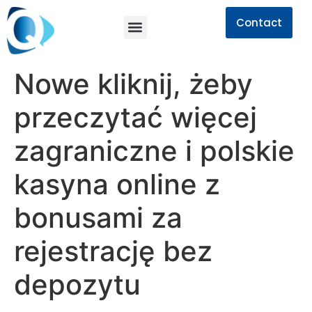
Contact
Nowe kliknij, żeby
przeczytać więcej
zagraniczne i polskie
kasyna online z
bonusami za
rejestrację bez
depozytu