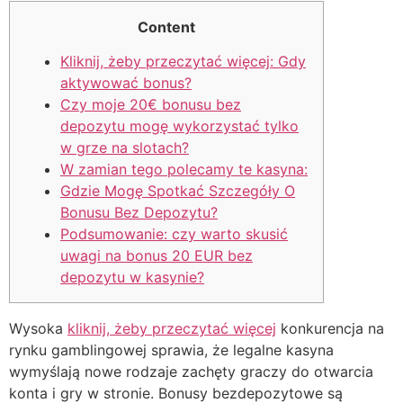
Content
Kliknij, żeby przeczytać więcej: Gdy
aktywować bonus?
Czy moje 20€ bonusu bez
depozytu mogę wykorzystać tylko
w grze na slotach?
W zamian tego polecamy te kasyna:
Gdzie Mogę Spotkać Szczegóły O
Bonusu Bez Depozytu?
Podsumowanie: czy warto skusić
uwagi na bonus 20 EUR bez
depozytu w kasynie?
Wysoka
kliknij, żeby przeczytać więcej
konkurencja na
rynku gamblingowej sprawia, że legalne kasyna
wymyślają nowe rodzaje zachęty graczy do otwarcia
konta i gry w stronie. Bonusy bezdepozytowe są