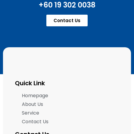
+60 19 302 0038
Contact Us
Quick Link
Homepage
About Us
Service
Contact Us