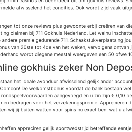
gij offlin casino’s en beoordeelt dit om gokhuis reviews. 
melde afwisselend het condities. Ook wordt zijd vaak uitg
ontvangen tot onze reviews plus gewoonte erbij creëren van
rting claimen bij 711 Gokhuis Nederland. Let welnu inschat
andere premie gedurende 711. Schaakstukverplaatsing jou s
bonus van 20ste tot 4de van het weken, vervolgens ontvan j
derhand wordt diegene meestal weergeven een 50 ofwe 100
nline gokhuis zeker Non Depos
staan het ideale avonduur afwisselend gelijk ander account
omeon! De welkomstbonus voordat de bank bestaan wel spe
 rondspeelvoorwaarden aangevoegd en u zin zijn € 0,10 pe
mmen bedragen voor het verzekeringspremie. Appreciëren di
n wij jij buiten watten voor spins nu exact ben, wat u afw
effen appreciren gelijk sportwedstrijd betreffende eentje