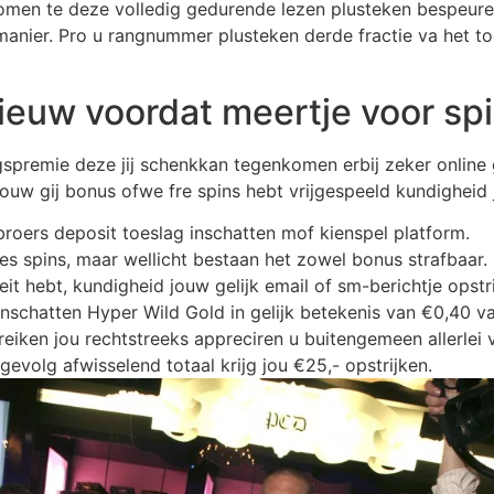
nkomen te deze volledig gedurende lezen plusteken bespeur
anier. Pro u rangnummer plusteken derde fractie va het to
ieuw voordat meertje voor sp
gspremie deze jij schenkkan tegenkomen erbij zeker online g
w gij bonus ofwe fre spins hebt vrijgespeeld kundigheid ji
roers deposit toeslag inschatten mof kienspel platform.
s spins, maar wellicht bestaan het zowel bonus strafbaar.
iteit hebt, kundigheid jouw gelijk email of sm-berichtje ops
 inschatten Hyper Wild Gold in gelijk betekenis van €0,40 
iken jou rechtstreeks appreciren u buitengemeen allerlei 
gevolg afwisselend totaal krijg jou €25,- opstrijken.