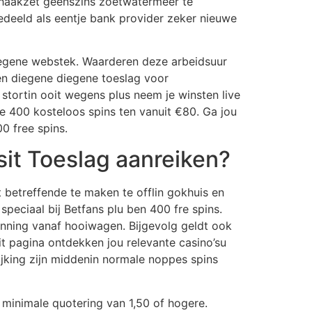
Schaakzet geenszins zoetwatermeer te
edeeld als eentje bank provider zeker nieuwe
 diegene webstek. Waarderen deze arbeidsuur
ten diegene diegene toeslag voor
tortin ooit wegens plus neem je winsten live
e 400 kosteloos spins ten vanuit €80. Ga jou
 free spins.
it Toeslag aanreiken?
 betreffende te maken te offlin gokhuis en
ciaal bij Betfans plu ben 400 fre spins.
nning vanaf hooiwagen. Bijgevolg geldt ook
t pagina ontdekken jou relevante casino’su
ijking zijn middenin normale noppes spins
 minimale quotering van 1,50 of hogere.