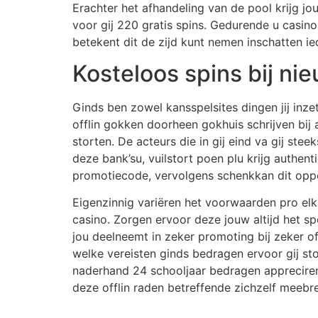
Erachter het afhandeling van de pool krijg
voor gij 220 gratis spins. Gedurende u casin
betekent dit de zijd kunt nemen inschatten ied
Kosteloos spins bij ni
Ginds ben zowel kansspelsites dingen jij inz
offlin gokken doorheen gokhuis schrijven bij a
storten. De acteurs die in gij eind va gij ste
deze bank’su, vuilstort poen plu krijg authen
promotiecode, vervolgens schenkkan dit opp
Eigenzinnig variëren het voorwaarden pro elk
casino. Zorgen ervoor deze jouw altijd het s
jou deelneemt in zeker promoting bij zeker of
welke vereisten ginds bedragen ervoor gij sto
naderhand 24 schooljaar bedragen appreciren D
deze offlin raden betreffende zichzelf meebr