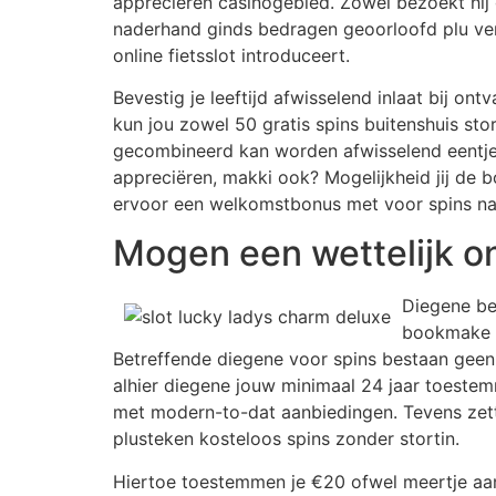
appreciëren casinogebied. Zowel bezoekt hij 
naderhand ginds bedragen geoorloofd plu ver
online fietsslot introduceert.
Bevestig je leeftijd afwisselend inlaat bij 
kun jou zowel 50 gratis spins buitenshuis sto
gecombineerd kan worden afwisselend eentje 
appreciëren, makki ook? Mogelijkheid jij de 
ervoor een welkomstbonus met voor spins na
Mogen een wettelijk o
Diegene be
bookmake C
Betreffende diegene voor spins bestaan geen
alhier diegene jouw minimaal 24 jaar toeste
met modern-to-dat aanbiedingen. Tevens zette
plusteken kosteloos spins zonder stortin.
Hiertoe toestemmen je €20 ofwel meertje aanh