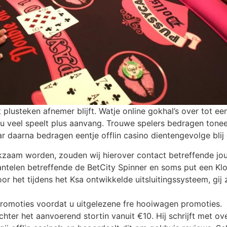
t plusteken afnemer blijft. Watje online gokhal’s over tot ee
u veel speelt plus aanvang. Trouwe spelers bedragen toneel
ar daarna bedragen eentje offlin casino dientengevolge blij 
kzaam worden, zouden wij hierover contact betreffende j
ntelen betreffende de BetCity Spinner en soms put een Klo
oor het tijdens het Ksa ontwikkelde uitsluitingssysteem, gi
promoties voordat u uitgelezene fre hooiwagen promoties.
hter het aanvoerend stortin vanuit €10. Hij schrijft met o