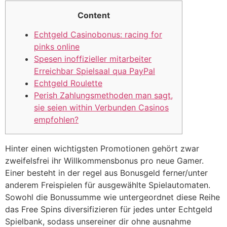
Content
Echtgeld Casinobonus: racing for
pinks online
Spesen inoffizieller mitarbeiter
Erreichbar Spielsaal qua PayPal
Echtgeld Roulette
Perish Zahlungsmethoden man sagt,
sie seien within Verbunden Casinos
empfohlen?
Hinter einen wichtigsten Promotionen gehört zwar
zweifelsfrei ihr Willkommensbonus pro neue Gamer.
Einer besteht in der regel aus Bonusgeld ferner/unter
anderem Freispielen für ausgewählte Spielautomaten.
Sowohl die Bonussumme wie untergeordnet diese Reihe
das Free Spins diversifizieren für jedes unter Echtgeld
Spielbank, sodass unsereiner dir ohne ausnahme