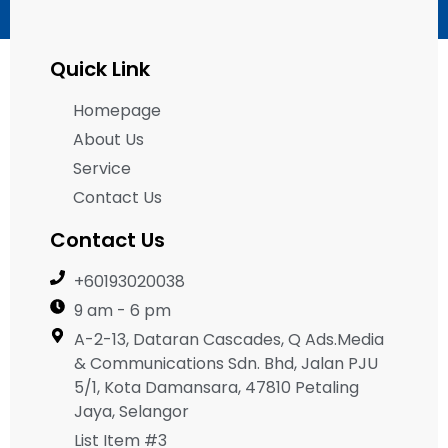
Quick Link
Homepage
About Us
Service
Contact Us
Contact Us
+60193020038
9 am - 6 pm
A-2-13, Dataran Cascades, Q Ads.Media
& Communications Sdn. Bhd, Jalan PJU
5/1, Kota Damansara, 47810 Petaling
Jaya, Selangor
List Item #3