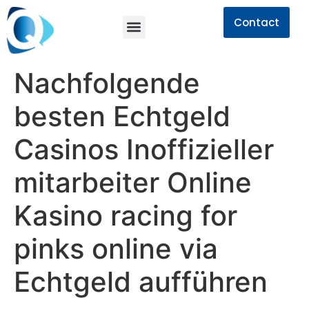
Contact
Nachfolgende
besten Echtgeld
Casinos Inoffizieller
mitarbeiter Online
Kasino racing for
pinks online via
Echtgeld aufführen