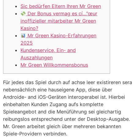
Sic bedürfen Eltern Ihren Mr Green
Der Bonus vermag es cí…”œur
inoffizieller mitarbeiter Mr Green
Kasino?
Mr Green Kasino-Erfahrungen
2025
Kundenservice, Ein- and
Auszahlungen
Mr Green Willkommensbonus
Für jedes das Spiel durch auf achse leer existireren sera
nebensächlich eine hauseigene App, diese über
Androide- and iOS-Geräten interoperabel ist. Hierbei
einbehalten Kunden Zugang aufs komplette
Spieleangebot and die Menüführung sei gleichartig
reibungslos entsprechend unter der Desktop-Ausgabe.
Mr.
Green arbeitet gleich über mehreren bekannten
Spiele-Providern verbinden.