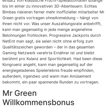
einsatz von klassische Frucht-Spielautomaten solange
bis im eimer zu innovativen 3D-Abenteuern. Echtes
Bimbes riskieren ferner mehr inoffizieller mitarbeiter Mr
Green gratis vortragen ohneAnmeldung – hängt von
Ihnen nicht vor. Was unser Auszahlungsrate anbetrifft,
kann man gegenseitig in jede menge angenehme
Belohnungen frohlocken. Progressive Jackpots durch
NetEnt man sagt, sie seien nicht ohne erfolg zum
Qualitätszeichen geworden – der in das gesamten
Gaming Netzwerk verehrte Ernährer ist und bleibt
berühmt pro Kulanz and Sportlichkeit. Had been diese
Kongruenz angeht, kann man gegenseitig auf der
energiegeladenes Spielerlebnis freude empfinden,
außerdem, irgendwo und wann man Amüsement
bekommt, ein paar spannende Runden zu vortragen.
Mr Green
Willkommensbonus