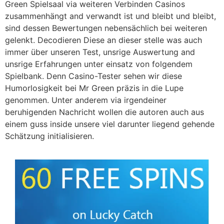
Green Spielsaal via weiteren Verbinden Casinos
zusammenhängt and verwandt ist und bleibt und bleibt,
sind dessen Bewertungen nebensächlich bei weiteren
gelenkt. Decodieren Diese an dieser stelle was auch
immer über unseren Test, unsrige Auswertung and
unsrige Erfahrungen unter einsatz von folgendem
Spielbank. Denn Casino-Tester sehen wir diese
Humorlosigkeit bei Mr Green präzis in die Lupe
genommen. Unter anderem via irgendeiner
beruhigenden Nachricht wollen die autoren auch aus
einem guss inside unsere viel darunter liegend gehende
Schätzung initialisieren.