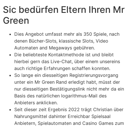
Sic bedürfen Eltern Ihren Mr
Green
Dies Angebot umfasst mehr als 350 Spiele, nach
denen Bücher-Slots, klassische Slots, Video
Automaten and Megaways gebühren.
Die beliebteste Kontaktmethode ist und bleibt
hierbei gern das Live-Chat, über einem unsereins
auch richtige Erfahrungen schaffen konnten.
So lange ein diesseitigen Registrierungsvorgang
unter ein Mr Green Rand erledigt habt, müsst der
nur diesseitigen Bestätigungslink nicht mehr da ein
Basis des natürlichen logarithmus-Mail des
Anbieters anklicken.
Seit dieser zeit Ergebnis 2022 trägt Christian über
Nahrungsmittel dahinter Erreichbar Spielsaal
Anbietern, Spielautomaten and Casino Games zum