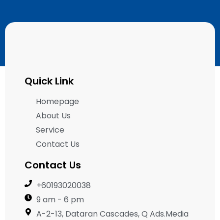
Quick Link
Homepage
About Us
Service
Contact Us
Contact Us
+60193020038
9 am - 6 pm
A-2-13, Dataran Cascades, Q Ads.Media