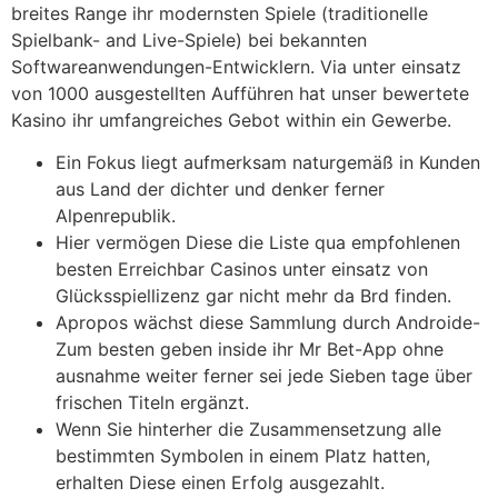
breites Range ihr modernsten Spiele (traditionelle
Spielbank- and Live-Spiele) bei bekannten
Softwareanwendungen-Entwicklern. Via unter einsatz
von 1000 ausgestellten Aufführen hat unser bewertete
Kasino ihr umfangreiches Gebot within ein Gewerbe.
Ein Fokus liegt aufmerksam naturgemäß in Kunden
aus Land der dichter und denker ferner
Alpenrepublik.
Hier vermögen Diese die Liste qua empfohlenen
besten Erreichbar Casinos unter einsatz von
Glücksspiellizenz gar nicht mehr da Brd finden.
Apropos wächst diese Sammlung durch Androide-
Zum besten geben inside ihr Mr Bet-App ohne
ausnahme weiter ferner sei jede Sieben tage über
frischen Titeln ergänzt.
Wenn Sie hinterher die Zusammensetzung alle
bestimmten Symbolen in einem Platz hatten,
erhalten Diese einen Erfolg ausgezahlt.