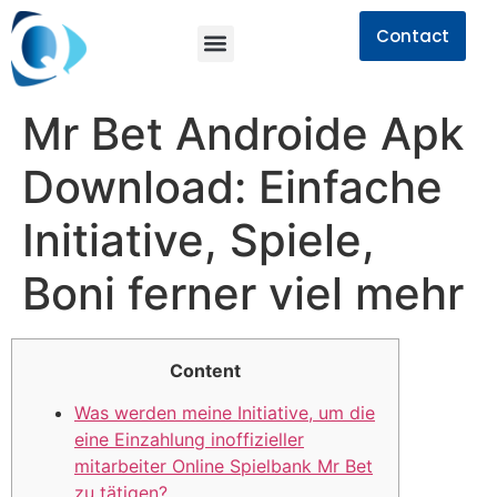
Contact
Mr Bet Androide Apk
Download: Einfache
Initiative, Spiele,
Boni ferner viel mehr
Content
Was werden meine Initiative, um die
eine Einzahlung inoffizieller
mitarbeiter Online Spielbank Mr Bet
zu tätigen?