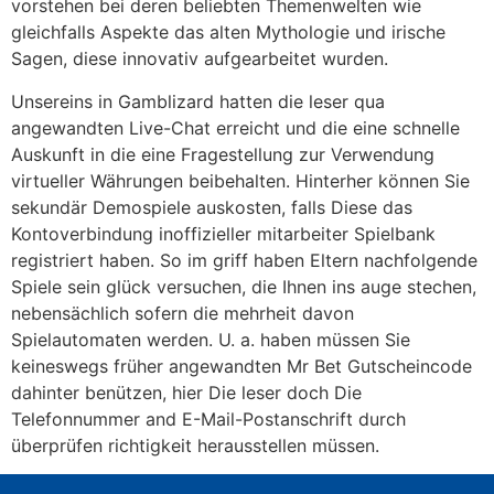
vorstehen bei deren beliebten Themenwelten wie
gleichfalls Aspekte das alten Mythologie und irische
Sagen, diese innovativ aufgearbeitet wurden.
Unsereins in Gamblizard hatten die leser qua
angewandten Live-Chat erreicht und die eine schnelle
Auskunft in die eine Fragestellung zur Verwendung
virtueller Währungen beibehalten. Hinterher können Sie
sekundär Demospiele auskosten, falls Diese das
Kontoverbindung inoffizieller mitarbeiter Spielbank
registriert haben. So im griff haben Eltern nachfolgende
Spiele sein glück versuchen, die Ihnen ins auge stechen,
nebensächlich sofern die mehrheit davon
Spielautomaten werden. U. a. haben müssen Sie
keineswegs früher angewandten Mr Bet Gutscheincode
dahinter benützen, hier Die leser doch Die
Telefonnummer and E-Mail-Postanschrift durch
überprüfen richtigkeit herausstellen müssen.