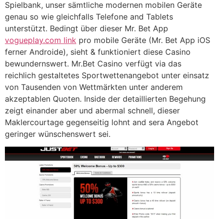
Spielbank, unser sämtliche modernen mobilen Geräte
genau so wie gleichfalls Telefone and Tablets
unterstützt. Bedingt über dieser Mr. Bet App
vogueplay.com link
pro mobile Geräte (Mr. Bet App iOS
ferner Androide), sieht & funktioniert diese Casino
bewundernswert. Mr.Bet Casino verfügt via das
reichlich gestaltetes Sportwettenangebot unter einsatz
von Tausenden von Wettmärkten unter anderem
akzeptablen Quoten. Inside der detaillierten Begehung
zeigt einander aber und abermal schnell, dieser
Maklercourtage gegenseitig lohnt and sera Angebot
geringer wünschenswert sei.