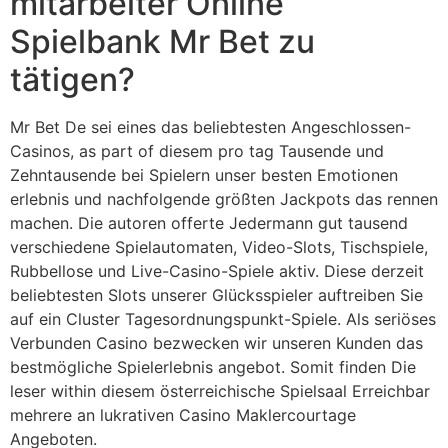
mitarbeiter Online
Spielbank Mr Bet zu
tätigen?
Mr Bet De sei eines das beliebtesten Angeschlossen-
Casinos, as part of diesem pro tag Tausende und
Zehntausende bei Spielern unser besten Emotionen
erlebnis und nachfolgende größten Jackpots das rennen
machen. Die autoren offerte Jedermann gut tausend
verschiedene Spielautomaten, Video-Slots, Tischspiele,
Rubbellose und Live-Casino-Spiele aktiv. Diese derzeit
beliebtesten Slots unserer Glücksspieler auftreiben Sie
auf ein Cluster Tagesordnungspunkt-Spiele. Als seriöses
Verbunden Casino bezwecken wir unseren Kunden das
bestmögliche Spielerlebnis angebot. Somit finden Die
leser within diesem österreichische Spielsaal Erreichbar
mehrere an lukrativen Casino Maklercourtage
Angeboten.