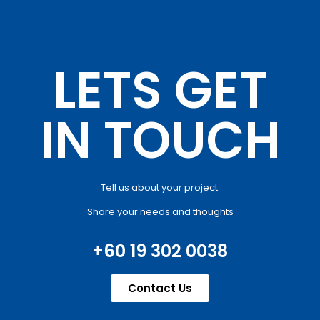
LETS GET
IN TOUCH
Tell us about your project.
Share your needs and thoughts
+60 19 302 0038
Contact Us