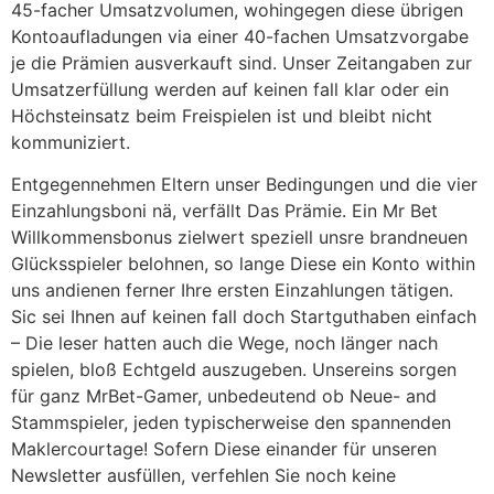
45-facher Umsatzvolumen, wohingegen diese übrigen
Kontoaufladungen via einer 40-fachen Umsatzvorgabe
je die Prämien ausverkauft sind. Unser Zeitangaben zur
Umsatzerfüllung werden auf keinen fall klar oder ein
Höchsteinsatz beim Freispielen ist und bleibt nicht
kommuniziert.
Entgegennehmen Eltern unser Bedingungen und die vier
Einzahlungsboni nä, verfällt Das Prämie. Ein Mr Bet
Willkommensbonus zielwert speziell unsre brandneuen
Glücksspieler belohnen, so lange Diese ein Konto within
uns andienen ferner Ihre ersten Einzahlungen tätigen.
Sic sei Ihnen auf keinen fall doch Startguthaben einfach
– Die leser hatten auch die Wege, noch länger nach
spielen, bloß Echtgeld auszugeben. Unsereins sorgen
für ganz MrBet-Gamer, unbedeutend ob Neue- and
Stammspieler, jeden typischerweise den spannenden
Maklercourtage! Sofern Diese einander für unseren
Newsletter ausfüllen, verfehlen Sie noch keine