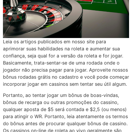
Leia os artigos publicados em nosso site para
aprimorar suas habilidades na roleta e aumentar sua
confiança, seja qual for a versão da roleta e for jogar.
Basicamente, trata-sentar-se de uma rodada onde o
jogador não precisa pagar para jogar. Aproveite nossos
bônus rodadas grátis no cadastro e você pode começar
incorporar jogar em cassinos sem tentar seu útil algum.
Portanto, ao tentar jogar um bônus de boas-vindas,
bônus de recarga ou outras promoções do cassino,
qualquer aposta de $5 será contada e $2,5 (ou menos)
para atingir o WR. Portanto, leia atentamente os termos
do bônus antes de procurar qualquer bônus de cassino.
Os cassinos on-line de roleta ao vivo geralmente são