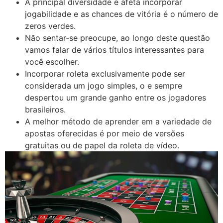
A principal diversidade e afeta incorporar
jogabilidade e as chances de vitória é o número de
zeros verdes.
Não sentar-se preocupe, ao longo deste questão
vamos falar de vários títulos interessantes para
você escolher.
Incorporar roleta exclusivamente pode ser
considerada um jogo simples, o e sempre
despertou um grande ganho entre os jogadores
brasileiros.
A melhor método de aprender em a variedade de
apostas oferecidas é por meio de versões
gratuitas ou de papel da roleta de vídeo.