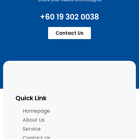
+60 19 302 0038
Contact Us
Quick Link
Homepage
About Us
Service
Contact Us