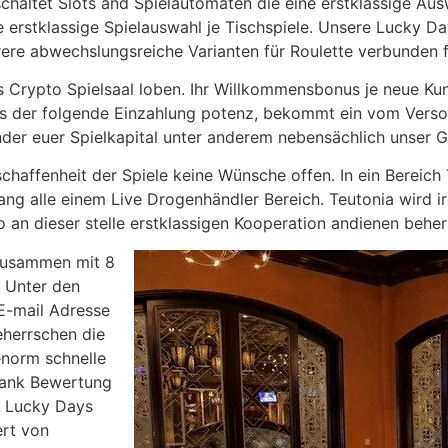
chaltet Slots and Spielautomaten die eine erstklassige Au
erstklassige Spielauswahl je Tischspiele. Unsere Lucky Da
rere abwechslungsreiche Varianten für Roulette verbunden f
s Crypto Spielsaal loben. Ihr Willkommensbonus je neue Kund
ls der folgende Einzahlung potenz, bekommt ein vom Versor
der euer Spielkapital unter anderem nebensächlich unser 
chaffenheit der Spiele keine Wünsche offen. In ein Bereich 
ang alle einem Live Drogenhändler Bereich. Teutonia wird 
an dieser stelle erstklassigen Kooperation andienen beher
 zusammen mit 8
 Unter den
E-mail Adresse
eherrschen die
norm schnelle
bank Bewertung
m Lucky Days
ert von