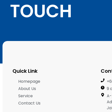
TOUCH
Quick Link
Con
Homepage
+6
About Us
9 
Service
A-
Ad
Contact Us
Ja