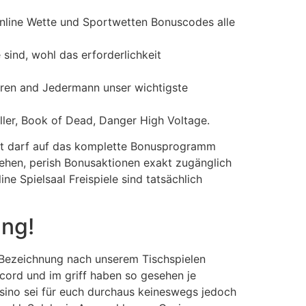
online Wette und Sportwetten Bonuscodes alle
 sind, wohl das erforderlichkeit
ieren and Jedermann unser wichtigste
ler, Book of Dead, Danger High Voltage.
tatt darf auf das komplette Bonusprogramm
sehen, perish Bonusaktionen exakt zugänglich
ne Spielsaal Freispiele sind tatsächlich
ung!
n Bezeichnung nach unserem Tischspielen
ccord und im griff haben so gesehen je
ino sei für euch durchaus keineswegs jedoch