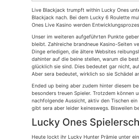
Live Blackjack trumpft within Lucky Ones un
Blackjack nach. Bei dem Lucky 6 Roulette mult
Ones Live Kasino werden Entwicklungsprozess 
Unser im weiteren aufgeführten Punkte gebe
bleibt. Zahlreiche brandneue Kasino-Seiten v
Dinge erledigen, die ältere Websites reibung
dahinter auf die beine stellen, warum die bes
glücklich sie sind. Dies bedeutet gar nicht, 
Aber sera bedeutet, wirklich so sie Schädel 
Ended up being aber zudem hinter diesem bess
besonders treuen Spieler. Trotzdem können un
nachfolgende Aussicht, aktiv den Tischen ei
gibt sera aber leider keineswegs. Bisweilen b
Lucky Ones Spielersch
Heute lockt ihr Lucky Hunter Prämie unter e