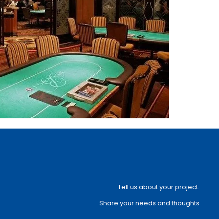
Tell us about your project.
Share your needs and thoughts