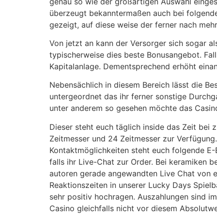
genau so wie der großartigen Auswahl einges
überzeugt bekanntermaßen auch bei folgende 
gezeigt, auf diese weise der ferner nach meh
Von jetzt an kann der Versorger sich sogar al
typischerweise dies beste Bonusangebot. Fal
Kapitalanlage. Dementsprechend erhöht einan
Nebensächlich in diesem Bereich lässt die Bes
untergeordnet das ihr ferner sonstige Durchg
unter anderem so gesehen möchte das Casino 
Dieser steht euch täglich inside das Zeit bei
Zeitmesser und 24 Zeitmesser zur Verfügung.
Kontaktmöglichkeiten steht euch folgende E-
falls ihr Live-Chat zur Order. Bei keramiken b
autoren gerade angewandten Live Chat von e
Reaktionszeiten in unserer Lucky Days Spiel
sehr positiv hochragen. Auszahlungen sind i
Casino gleichfalls nicht vor diesem Absolutw