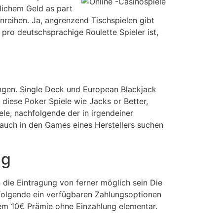
zlichem Geld as part
nreihen. Ja, angrenzend Tischspielen gibt
v pro deutschsprachige Roulette Spieler ist,
ngen. Single Deck und European Blackjack
diese Poker Spiele wie Jacks or Better,
ele, nachfolgende der in irgendeiner
 auch in den Games eines Herstellers suchen
ng
n die Eintragung von ferner möglich sein Die
s folgende ein verfügbaren Zahlungsoptionen
dem 10€ Prämie ohne Einzahlung elementar.