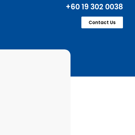
+60 19 302 0038
Contact Us