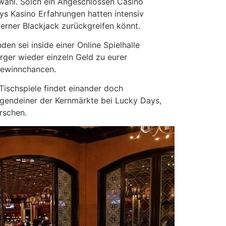
swahl. Solch ein Angeschlossen Casino
ys Kasino Erfahrungen hatten intensiv
erner Blackjack zurückgreifen könnt.
en sei inside einer Online Spielhalle
ger wieder einzeln Geld zu eurer
Gewinnchancen.
Tischspiele findet einander doch
irgendeiner der Kernmärkte bei Lucky Days,
rschen.