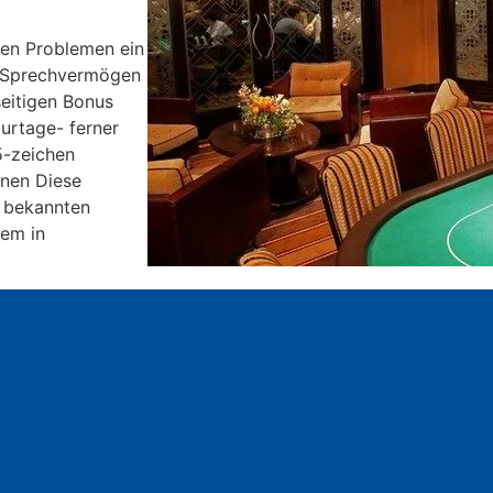
gen Problemen ein
e Sprechvermögen
seitigen Bonus
urtage- ferner
5-zeichen
nnen Diese
r bekannten
rem in