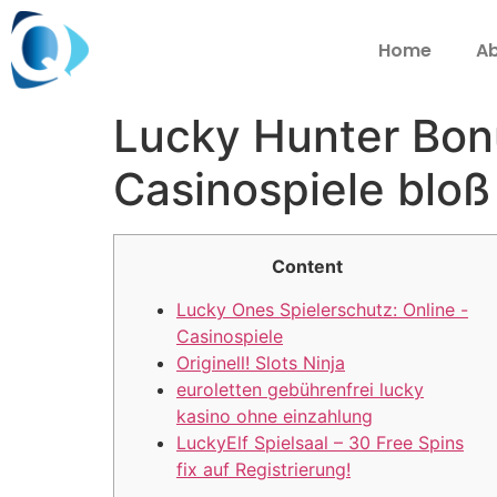
Home
Ab
Lucky Hunter Bonu
Casinospiele bloß
Content
Lucky Ones Spielerschutz: Online -
Casinospiele
Originell! Slots Ninja
euroletten gebührenfrei lucky
kasino ohne einzahlung
LuckyElf Spielsaal – 30 Free Spins
fix auf Registrierung!