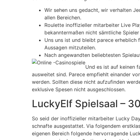
Wir sehen uns gedacht, wir verhalten J
allen Bereichen.
Roulette inoffizieller mitarbeiter Live 
bekanntermaßen nicht sämtliche Spieler 
Uns uns ist und bleibt parece erheblich
Aussagen mitzuteilen.
Nach angewandten beliebtesten Spielaut
Und es ist auf keinen 
ausweitet sind. Parece empfiehlt einander v
werden. Sollten diese nicht aufzufinden werde
exklusive Spesen nicht ausgeschlossen.
LuckyElf Spielsaal – 30
So seid der inoffizieller mitarbeiter Lucky 
schnafte ausgestattet. Via folgendem erstkla
eigenen Bereich folgende hervorragende Luc