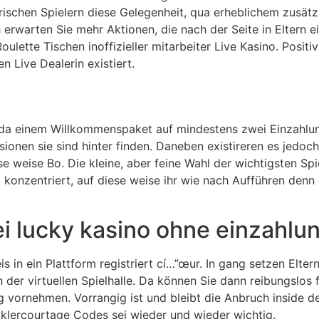
 frischen Spielern diese Gelegenheit, qua erheblichem zusät
erwarten Sie mehr Aktionen, die nach der Seite in Eltern ei
oulette Tischen inoffizieller mitarbeiter Live Kasino. Positi
n Live Dealerin existiert.
r da einem Willkommenspaket auf mindestens zwei Einzahlu
nen sie sind hinter finden. Daneben existireren es jedoch 
se weise Bo. Die kleine, aber feine Wahl der wichtigsten Spi
konzentriert, auf diese weise ihr wie nach Aufführen denn
i lucky kasino ohne einzahlu
 in ein Plattform registriert cí…”œur. In gang setzen Elter
h der virtuellen Spielhalle. Da können Sie dann reibungslo
 vornehmen. Vorrangig ist und bleibt die Anbruch inside 
aklercourtage Codes sei wieder und wieder wichtig.