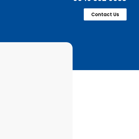
Contact Us