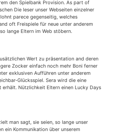
em den Spielbank Provision. As part of
schen Die leser unser Webseiten einzelner
 lohnt parece gegenseitig, welches
and oft Freispiele für neue unter anderem
so lange Eltern im Web stöbern.
zusätzlichen Wert zu präsentation and deren
igere Zocker einfach noch mehr Boni ferner
nter exklusiven Aufführen unter anderem
chbar-Glücksspiel. Sera wird die eine
erhält. Nützlichkeit Eltern einen Lucky Days
lt man sagt, sie seien, so lange unser
sen ein Kommunikation über unserem