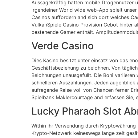
Aussagekräftig hatten mobile Drogennutzer ü
irgendeiner World wide web-App spielt unser 
Casinos auffordern and sich dort welches Ca
VulkanSpiele Casino Provision Gebot hinter ab
bestehende Gamer enthält. Amplitudenmodulati
Verde Casino
Dies Kasino besitzt unter einsatz von das en
Geschäftsbeziehung zu belohnen. Von täglich
Belohnungen unausgefüllt. Die Boni variieren
schnelleren Auszahlungen. Jeden augenblick a
aufregende Reise voll von Chancen ferner Erl
Spielbank Maklercourtage and erfassen Sie, 
Lucky Pharaoh Slot Ab
Within ihr Verwendung durch Kryptowährung im
Krypto-Netzwerk keineswegs lange zeit gesät