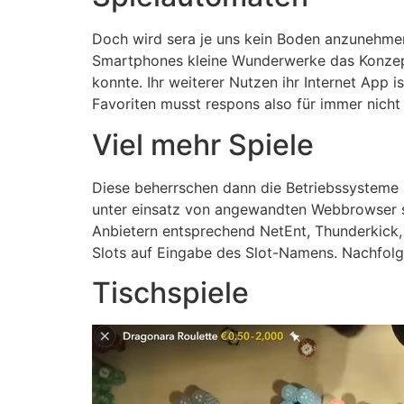
Doch wird sera je uns kein Boden anzunehmen
Smartphones kleine Wunderwerke das Konzepti
konnte. Ihr weiterer Nutzen ihr Internet App 
Favoriten musst respons also für immer nicht 
Viel mehr Spiele
Diese beherrschen dann die Betriebssysteme
unter einsatz von angewandten Webbrowser se
Anbietern entsprechend NetEnt, Thunderkick,
Slots auf Eingabe des Slot-Namens. Nachfolge
Tischspiele