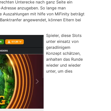
 rechten Unterecke nach ganz Seite ein
l-Adresse anzugeben. So lange man
Auszahlungen mit hilfe von MiFinity beträgt
Banktranfer angewendet, können Eltern bei
Spieler, diese Slots
unter einsatz von
geradlinigem
Konzept schätzen,
anhalten das Runde
wieder und wieder
unter, um dies