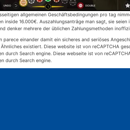
sseitigen allgemeinen Geschäftsbedingungen pro tag nimme
n inside 16.000€. Auszahlungsanträge man sagt, sie seien i
 und denker mehrere der üblichen Zahlungsmethoden inoffizi
rn parece einander damit ein sicheres and seriöses Angesch
Ähnliches existiert. Diese website ist von reCAPTCHA gesc
n durch Search engine. Diese webseite ist von reCAPTCHA b
en durch Search engine.