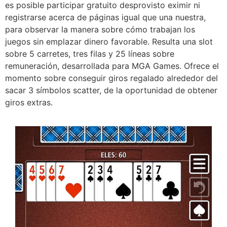
es posible participar gratuito desprovisto eximir ni
registrarse acerca de páginas igual que una nuestra,
para observar la manera sobre cómo trabajan los
juegos sin emplazar dinero favorable. Resulta una slot
sobre 5 carretes, tres filas y 25 líneas sobre
remuneración, desarrollada para MGA Games. Ofrece el
momento sobre conseguir giros regalado alrededor del
sacar 3 símbolos scatter, de la oportunidad de obtener
giros extras.