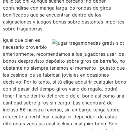
¡felicitación! Aunque suenen cercano, no deben
confundirse con manga larga los rondas de giros
bonificados que se encuentran dentro de los
asignaciones y juegos bonus sobre bastantes importes
sobre tragaperras.
Igual que bien es
necesario proverbio
anteriormente, recomendamos a los jugadores usar los
bonos desprovisto depósito sobre giros de barreño, no
obstante no siempre tenemos el momento , puesto que
las casinos los se fabrican joviales en ocasiones
decisivo. Por lo tanto, si tú elige adquirir cualquier bono
con el pasar del tiempo giros vano de regalo, podrá
tener fijarse dentro del precio de el bono así­ como una
cantidad sobre giros sin cargo. Las encontrará de
incluso 5€ nuestro reverso, sin embargo tenga sobre
referente a perfil cual cualquier dependerí¡ de estas
diferentes ventajas cual incluya cualquier bono. Son