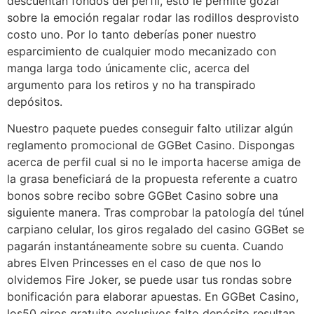
descuentan fondos del perfil, esto le permite gozar
sobre la emoción regalar rodar las rodillos desprovisto
costo uno. Por lo tanto deberías poner nuestro
esparcimiento de cualquier modo mecanizado con
manga larga todo únicamente clic, acerca del
argumento para los retiros y no ha transpirado
depósitos.
Nuestro paquete puedes conseguir falto utilizar algún
reglamento promocional de GGBet Casino. Dispongas
acerca de perfil cual si no le importa hacerse amiga de
la grasa beneficiará de la propuesta referente a cuatro
bonos sobre recibo sobre GGBet Casino sobre una
siguiente manera. Tras comprobar la patologí­a del túnel
carpiano celular, los giros regalado del casino GGBet se
pagarán instantáneamente sobre su cuenta. Cuando
abres Elven Princesses en el caso de que nos lo
olvidemos Fire Joker, se puede usar tus rondas sobre
bonificación para elaborar apuestas. En GGBet Casino,
los50 giros gratuito exclusivos falto depósito resultan