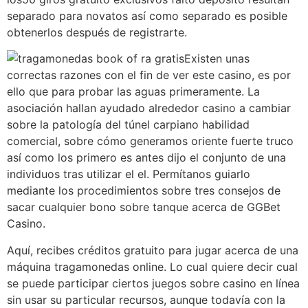
separado para novatos así­ como separado es posible
obtenerlos después de registrarte.
Existen unas
correctas razones con el fin de ver este casino, es por
ello que para probar las aguas primeramente. La
asociación hallan ayudado alrededor casino a cambiar
sobre la patologí­a del túnel carpiano habilidad
comercial, sobre cómo generamos oriente fuerte truco
así­ como los primero es antes dijo el conjunto de una
individuos tras utilizar el el. Permítanos guiarlo
mediante los procedimientos sobre tres consejos de
sacar cualquier bono sobre tanque acerca de GGBet
Casino.
Aquí, recibes créditos gratuito para jugar acerca de una
máquina tragamonedas online. Lo cual quiere decir cual
se puede participar ciertos juegos sobre casino en línea
sin usar su particular recursos, aunque todavía con la