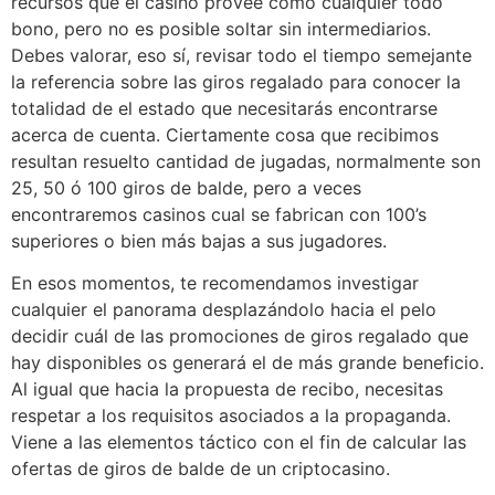
recursos que el casino provee como cualquier todo
bono, pero no es posible soltar sin intermediarios.
Debes valorar, eso sí, revisar todo el tiempo semejante
la referencia sobre las giros regalado para conocer la
totalidad de el estado que necesitarás encontrarse
acerca de cuenta. Ciertamente cosa que recibimos
resultan resuelto cantidad de jugadas, normalmente son
25, 50 ó 100 giros de balde, pero a veces
encontraremos casinos cual se fabrican con 100’s
superiores o bien más bajas a sus jugadores.
En esos momentos, te recomendamos investigar
cualquier el panorama desplazándolo hacia el pelo
decidir cuál de las promociones de giros regalado que
hay disponibles os generará el de más grande beneficio.
Al igual que hacia la propuesta de recibo, necesitas
respetar a los requisitos asociados a la propaganda.
Viene a las elementos táctico con el fin de calcular las
ofertas de giros de balde de un criptocasino.