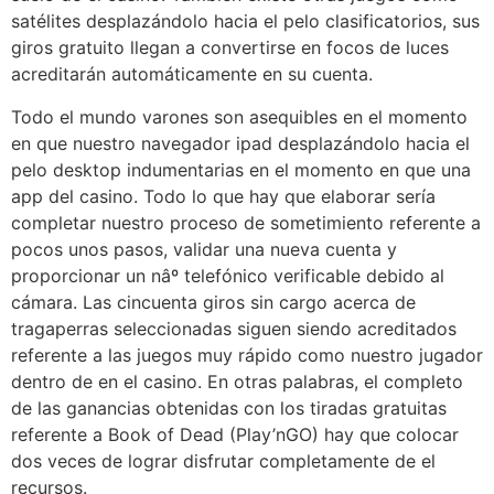
satélites desplazándolo hacia el pelo clasificatorios, sus
giros gratuito llegan a convertirse en focos de luces
acreditarán automáticamente en su cuenta.
Todo el mundo varones son asequibles en el momento
en que nuestro navegador ipad desplazándolo hacia el
pelo desktop indumentarias en el momento en que una
app del casino. Todo lo que hay que elaborar serí­a
completar nuestro proceso de sometimiento referente a
pocos unos pasos, validar una nueva cuenta y
proporcionar un nâº telefónico verificable debido al
cámara. Las cincuenta giros sin cargo acerca de
tragaperras seleccionadas siguen siendo acreditados
referente a las juegos muy rápido como nuestro jugador
dentro de en el casino. En otras palabras, el completo
de las ganancias obtenidas con los tiradas gratuitas
referente a Book of Dead (Play’nGO) hay que colocar
dos veces de lograr disfrutar completamente de el
recursos.