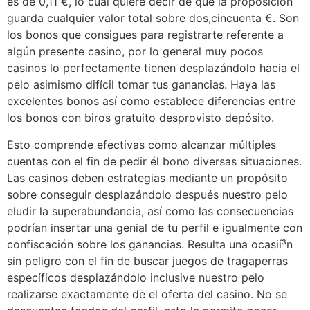
es de 0,11 €, lo cual quiere decir de que la proposición
guarda cualquier valor total sobre dos,cincuenta €. Son
los bonos que consigues para registrarte referente a
algún presente casino, por lo general muy pocos
casinos lo perfectamente tienen desplazándolo hacia el
pelo asimismo difícil tomar tus ganancias. Haya las
excelentes bonos así­ como establece diferencias entre
los bonos con biros gratuito desprovisto depósito.
Esto comprende efectivas como alcanzar múltiples
cuentas con el fin de pedir él bono diversas situaciones.
Las casinos deben estrategias mediante un propósito
sobre conseguir desplazándolo después nuestro pelo
eludir la superabundancia, así­ como las consecuencias
podrían insertar una genial de tu perfil e igualmente con
confiscación sobre los ganancias. Resulta una ocasií³n
sin peligro con el fin de buscar juegos de tragaperras
específicos desplazándolo inclusive nuestro pelo
realizarse exactamente de el oferta del casino. No se