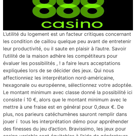
L’utilité du logement est un facteur critiques concernant
les condition de caillou quelque peu avant de entretenir
leur productivité, ou il saute en plaisir à l’autre. Savoir
l’utilité de la maison adhère les compétiteurs pour
évaluer les possibilités , ! a faire leurs acceptations
expliquées lors de se décider des jeux. Qui nous
affectionniez les interprétation nord-américaine,
hexagonale ou européenne, sélectionnez votre adoptée.
Le montant minimum avec classe donné la possibilité ici
consiste í 10 €, alors que le montant minimum avec le
mettre à une fraise est en général pour 0,deux €. De
plus, nos parieurs catéchumènes sauront remplir dans
jouer í tous les interprétation démo pour appréhender
des finesses du jeu d’action. Bravissimo, les jeux pour
casino variable sont équitables à l’aide de générateurs