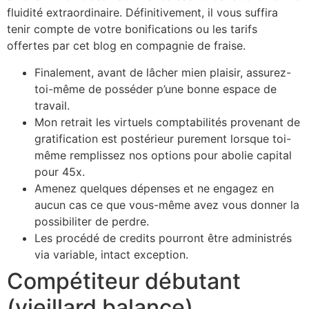
fluidité extraordinaire. Définitivement, il vous suffira
tenir compte de votre bonifications ou les tarifs
offertes par cet blog en compagnie de fraise.
Finalement, avant de lâcher mien plaisir, assurez-
toi-même de posséder p’une bonne espace de
travail.
Mon retrait les virtuels comptabilités provenant de
gratification est postérieur purement lorsque toi-
même remplissez nos options pour abolie capital
pour 45x.
Amenez quelques dépenses et ne engagez en
aucun cas ce que vous-même avez vous donner la
possibiliter de perdre.
Les procédé de credits pourront être administrés
via variable, intact exception.
Compétiteur débutant
(vieillard balance)