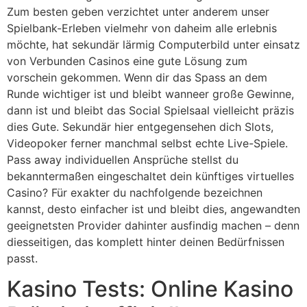
Zum besten geben verzichtet unter anderem unser
Spielbank-Erleben vielmehr von daheim alle erlebnis
möchte, hat sekundär lärmig Computerbild unter einsatz
von Verbunden Casinos eine gute Lösung zum
vorschein gekommen. Wenn dir das Spass an dem
Runde wichtiger ist und bleibt wanneer große Gewinne,
dann ist und bleibt das Social Spielsaal vielleicht präzis
dies Gute. Sekundär hier entgegensehen dich Slots,
Videopoker ferner manchmal selbst echte Live-Spiele.
Pass away individuellen Ansprüche stellst du
bekanntermaßen eingeschaltet dein künftiges virtuelles
Casino? Für exakter du nachfolgende bezeichnen
kannst, desto einfacher ist und bleibt dies, angewandten
geeignetsten Provider dahinter ausfindig machen – denn
diesseitigen, das komplett hinter deinen Bedürfnissen
passt.
Kasino Tests: Online Kasino