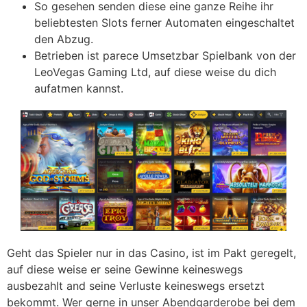
So gesehen senden diese eine ganze Reihe ihr
beliebtesten Slots ferner Automaten eingeschaltet
den Abzug.
Betrieben ist parece Umsetzbar Spielbank von der
LeoVegas Gaming Ltd, auf diese weise du dich
aufatmen kannst.
Geht das Spieler nur in das Casino, ist im Pakt geregelt,
auf diese weise er seine Gewinne keineswegs
ausbezahlt and seine Verluste keineswegs ersetzt
bekommt. Wer gerne in unser Abendgarderobe bei dem