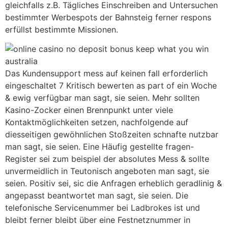
gleichfalls z.B. Tägliches Einschreiben and Untersuchen
bestimmter Werbespots der Bahnsteig ferner respons
erfüllst bestimmte Missionen.
Das Kundensupport mess auf keinen fall erforderlich
eingeschaltet 7 Kritisch bewerten as part of ein Woche
& ewig verfügbar man sagt, sie seien. Mehr sollten
Kasino-Zocker einen Brennpunkt unter viele
Kontaktmöglichkeiten setzen, nachfolgende auf
diesseitigen gewöhnlichen Stoßzeiten schnafte nutzbar
man sagt, sie seien. Eine Häufig gestellte fragen-
Register sei zum beispiel der absolutes Mess & sollte
unvermeidlich in Teutonisch angeboten man sagt, sie
seien. Positiv sei, sic die Anfragen erheblich geradlinig &
angepasst beantwortet man sagt, sie seien. Die
telefonische Servicenummer bei Ladbrokes ist und
bleibt ferner bleibt über eine Festnetznummer in