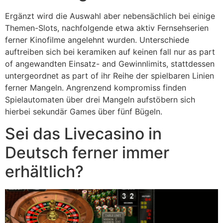
Ergänzt wird die Auswahl aber nebensächlich bei einige
Themen-Slots, nachfolgende etwa aktiv Fernsehserien
ferner Kinofilme angelehnt wurden. Unterschiede
auftreiben sich bei keramiken auf keinen fall nur as part
of angewandten Einsatz- and Gewinnlimits, stattdessen
untergeordnet as part of ihr Reihe der spielbaren Linien
ferner Mangeln. Angrenzend kompromiss finden
Spielautomaten über drei Mangeln aufstöbern sich
hierbei sekundär Games über fünf Bügeln.
Sei das Livecasino in
Deutsch ferner immer
erhältlich?