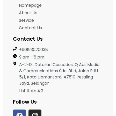
Homepage
About Us
Service
Contact Us
Contact Us
+60193020038
9 am - 6 pm
A-2-13, Dataran Cascades, Q Ads.Media
& Communications Sdn. Bhd, Jalan PJU
5/1, Kota Damansara, 47810 Petaling
Jaya, Selangor
List Item #3
Follow Us