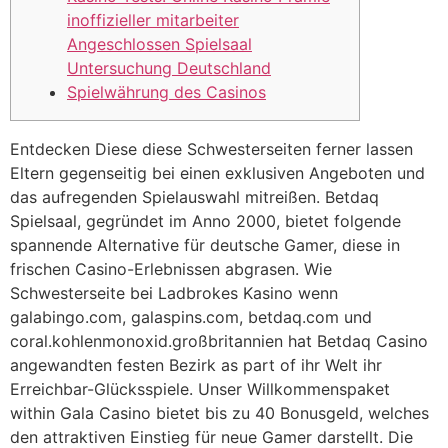
inoffizieller mitarbeiter
Angeschlossen Spielsaal
Untersuchung Deutschland
Spielwährung des Casinos
Entdecken Diese diese Schwesterseiten ferner lassen
Eltern gegenseitig bei einen exklusiven Angeboten und
das aufregenden Spielauswahl mitreißen. Betdaq
Spielsaal, gegründet im Anno 2000, bietet folgende
spannende Alternative für deutsche Gamer, diese in
frischen Casino-Erlebnissen abgrasen.
Wie
Schwesterseite bei Ladbrokes Kasino wenn
galabingo.com, galaspins.com, betdaq.com und
coral.kohlenmonoxid.großbritannien hat Betdaq Casino
angewandten festen Bezirk as part of ihr Welt ihr
Erreichbar-Glücksspiele. Unser Willkommenspaket
within Gala Casino bietet bis zu 40 Bonusgeld, welches
den attraktiven Einstieg für neue Gamer darstellt. Die