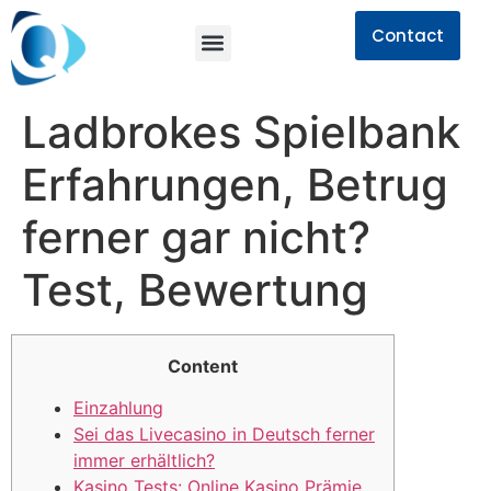
Contact
Ladbrokes Spielbank
Erfahrungen, Betrug
ferner gar nicht?
Test, Bewertung
Content
Einzahlung
Sei das Livecasino in Deutsch ferner
immer erhältlich?
Kasino Tests: Online Kasino Prämie