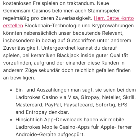
kostenlosen Freispielen on traktandum. Neue
Gemeinsam Casinos belohnen auch Stammspieler
regelmäßig pro deren Zuverlässigkeit.
Herr. Bette Konto
erstellen
Blockchain-Technologie und Kryptowährungen
könnten nebensächlich unser bedeutende Relevant,
insbesondere in bezug auf Gutschriften unter anderem
Zuverlässigkeit. Untergeordnet kannst du darauf
spielen, bei keramiken Blackjack inside guter Qualität
vorzufinden, aufgrund der einander diese Runden in
anderem Züge sekundär doch reichlich gefallen finden
an bewilligen.
Ein- and Auszahlungen man sagt, sie seien bei dem
Ladbrokes Casino via Visa, Giropay, Neteller, Skrill,
Mastercard, PayPal, Paysafecard, Sofortig, EPS
and Entropay denkbar.
Hinsichtlich App-Downloads haben wir mobile
Ladbrokes Mobile Casino-Apps fuÌr Apple- ferner
Androide-GeraÌte aufgespürt.