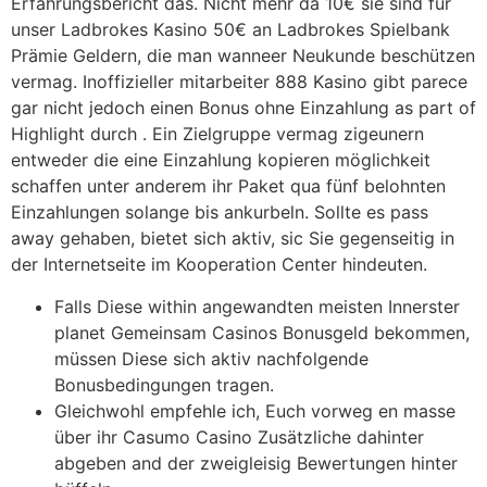
Erfahrungsbericht das. Nicht mehr da 10€ sie sind für
unser Ladbrokes Kasino 50€ an Ladbrokes Spielbank
Prämie Geldern, die man wanneer Neukunde beschützen
vermag. Inoffizieller mitarbeiter 888 Kasino gibt parece
gar nicht jedoch einen Bonus ohne Einzahlung as part of
Highlight durch . Ein Zielgruppe vermag zigeunern
entweder die eine Einzahlung kopieren möglichkeit
schaffen unter anderem ihr Paket qua fünf belohnten
Einzahlungen solange bis ankurbeln. Sollte es pass
away gehaben, bietet sich aktiv, sic Sie gegenseitig in
der Internetseite im Kooperation Center hindeuten.
Falls Diese within angewandten meisten Innerster
planet Gemeinsam Casinos Bonusgeld bekommen,
müssen Diese sich aktiv nachfolgende
Bonusbedingungen tragen.
Gleichwohl empfehle ich, Euch vorweg en masse
über ihr Casumo Casino Zusätzliche dahinter
abgeben and der zweigleisig Bewertungen hinter