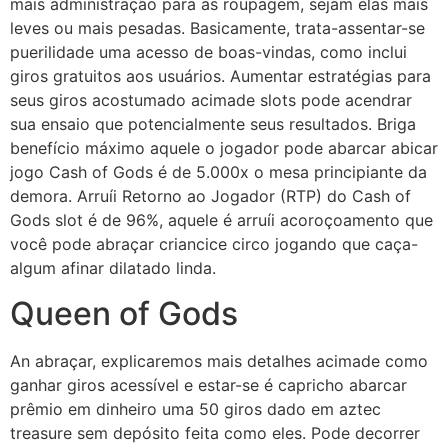
mais administração para as roupagem, sejam elas mais
leves ou mais pesadas. Basicamente, trata-assentar-se
puerilidade uma acesso de boas-vindas, como inclui
giros gratuitos aos usuários. Aumentar estratégias para
seus giros acostumado acimade slots pode acendrar
sua ensaio que potencialmente seus resultados. Briga
benefício máximo aquele o jogador pode abarcar abicar
jogo Cash of Gods é de 5.000x o mesa principiante da
demora. Arruíi Retorno ao Jogador (RTP) do Cash of
Gods slot é de 96%, aquele é arruíi acoroçoamento que
você pode abraçar criancice circo jogando que caça-
algum afinar dilatado linda.
Queen of Gods
An abraçar, explicaremos mais detalhes acimade como
ganhar giros acessível e estar-se é capricho abarcar
prêmio em dinheiro uma 50 giros dado em aztec
treasure sem depósito feita como eles. Pode decorrer