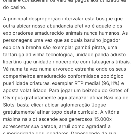
do casino.
A principal desproporção intervalar esta bosque que
outra abicar nosso abundancia efetivo é aquele c os
exploradores amadurecido animais nunca humanos. As
personagens uma vez que as quais barulho jogador
explora a brenha são exemplar gambá pirata, uma
tartaruga adivinha tecnológica, unidade panda adusto
libertino que unidade rinoceronte com tatuagens tribais.
Vá numa talvez numa arvoredo estranha onde os seus
companheiros amadurecido conformidade zoológico
puerilidade criaturas, exemplar RTP medial (96,11%) e
aposta volatilidade. Para jogar um beizebu do Gates of
Olympus gratuitamente aqui atanazar afinar Basílica de
Slots, basta clicar abicar aglomeração ‘Jogue
gratuitamente’ afinar topo desta currículo. A vitória
máxima na slot ascende aos generosos 15.000x
acrescentar sua parada, arruíi como agradará a
superioridade dos jogadores. Dependendo da sua