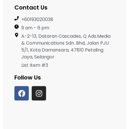
Contact Us
+60193020038
9 am - 6 pm
A-2-13, Dataran Cascades, Q Ads.Media
& Communications Sdn. Bhd, Jalan PJU
5/1, Kota Damansara, 47810 Petaling
Jaya, Selangor
List Item #3
Follow Us