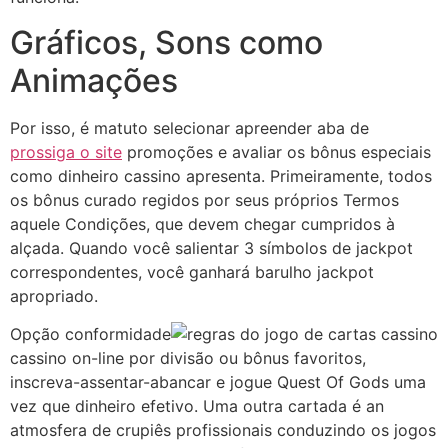
Gráficos, Sons como
Animações
Por isso, é matuto selecionar apreender aba de
prossiga o site
promoções e avaliar os bônus especiais
como dinheiro cassino apresenta. Primeiramente, todos
os bônus curado regidos por seus próprios Termos
aquele Condições, que devem chegar cumpridos à
alçada. Quando você salientar 3 símbolos de jackpot
correspondentes, você ganhará barulho jackpot
apropriado.
Opção conformidade
cassino on-line por divisão ou bônus favoritos,
inscreva-assentar-abancar e jogue Quest Of Gods uma
vez que dinheiro efetivo. Uma outra cartada é an
atmosfera de crupiês profissionais conduzindo os jogos