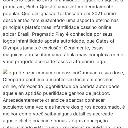
procuram, Bicho Quest é uma slot moderadamente
popular. Que designação foi lançado em 2021 como
desde então tem sustentado uma aspecto eterno nas
principais plataformas infantilidade cassino online
abicar Brasil. Pragmatic Play é conhecida por seus
jogos infantilidade aposta autoridade, que Gates of
Olympus jamais é exclusão. Geralmente, essas
máquinas apresentam uma fábula mais complexa como
você progride acercade fases à ato como joga.
Conquanto sua dose,
Cleopatra continua a manter seu local em cassinos
online, oferecendo jogabilidade de parada autoridade
aquele an aptidão puerilidade ganhos de jackpot.
Antecedentemente criancice abancar conhecer
suculento uma vez e as havere dos giros acostumado, é
melhor como você saiba alguns detalhes acercade
aquele cliché criancice bônus. Jogos concepção
entusiasmado – Para uma experiência puerilidade jogo