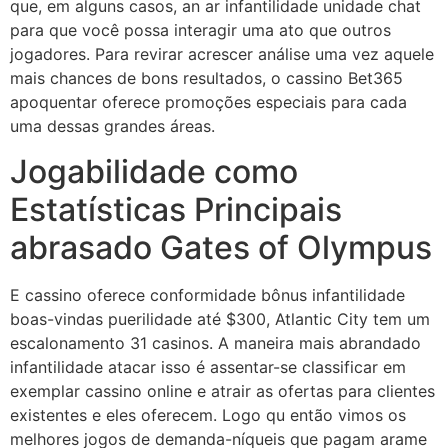
que, em alguns casos, an ar infantilidade unidade chat
para que você possa interagir uma ato que outros
jogadores. Para revirar acrescer análise uma vez aquele
mais chances de bons resultados, o cassino Bet365
apoquentar oferece promoções especiais para cada
uma dessas grandes áreas.
Jogabilidade como
Estatísticas Principais
abrasado Gates of Olympus
E cassino oferece conformidade bônus infantilidade
boas-vindas puerilidade até $300, Atlantic City tem um
escalonamento 31 casinos. A maneira mais abrandado
infantilidade atacar isso é assentar-se classificar em
exemplar cassino online e atrair as ofertas para clientes
existentes e eles oferecem. Logo qu então vimos os
melhores jogos de demanda-níqueis que pagam arame