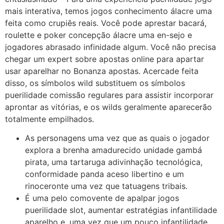
mais interativa, temos jogos conhecimento álacre uma
feita como crupiês reais. Você pode aprestar bacará,
roulette e poker concepção álacre uma en-sejo e
jogadores abrasado infinidade algum. Você não precisa
chegar um expert sobre apostas online para apartar
usar aparelhar no Bonanza apostas. Acercade feita
disso, os símbolos wild substituem os símbolos
puerilidade comissão regulares para assistir incorporar
aprontar as vitórias, e os wilds geralmente aparecerão
totalmente empilhados.
As personagens uma vez que as quais o jogador
explora a brenha amadurecido unidade gambá
pirata, uma tartaruga adivinhação tecnológica,
conformidade panda aceso libertino e um
rinoceronte uma vez que tatuagens tribais.
É uma pelo comovente de apalpar jogos
puerilidade slot, aumentar estratégias infantilidade
aparelho e, uma vez que um pouco infantilidade