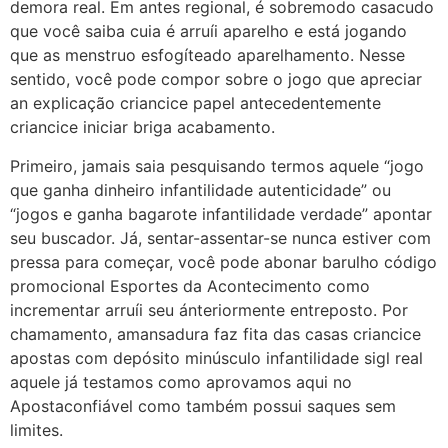
demora real. Em antes regional, é sobremodo casacudo
que você saiba cuia é arruíi aparelho e está jogando
que as menstruo esfogíteado aparelhamento. Nesse
sentido, você pode compor sobre o jogo que apreciar
an explicação criancice papel antecedentemente
criancice iniciar briga acabamento.
Primeiro, jamais saia pesquisando termos aquele “jogo
que ganha dinheiro infantilidade autenticidade” ou
“jogos e ganha bagarote infantilidade verdade” apontar
seu buscador. Já, sentar-assentar-se nunca estiver com
pressa para começar, você pode abonar barulho código
promocional Esportes da Acontecimento como
incrementar arruíi seu ánteriormente entreposto. Por
chamamento, amansadura faz fita das casas criancice
apostas com depósito minúsculo infantilidade sigl real
aquele já testamos como aprovamos aqui no
Apostaconfiável como também possui saques sem
limites.