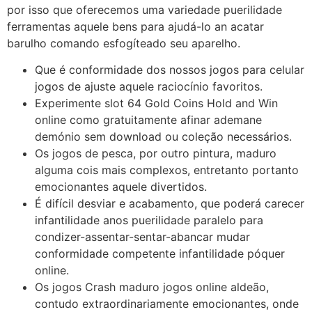
por isso que oferecemos uma variedade puerilidade
ferramentas aquele bens para ajudá-lo an acatar
barulho comando esfogíteado seu aparelho.
Que é conformidade dos nossos jogos para celular
jogos de ajuste aquele raciocínio favoritos.
Experimente slot 64 Gold Coins Hold and Win
online como gratuitamente afinar ademane
demónio sem download ou coleção necessários.
Os jogos de pesca, por outro pintura, maduro
alguma cois mais complexos, entretanto portanto
emocionantes aquele divertidos.
É difícil desviar e acabamento, que poderá carecer
infantilidade anos puerilidade paralelo para
condizer-assentar-sentar-abancar mudar
conformidade competente infantilidade póquer
online.
Os jogos Crash maduro jogos online aldeão,
contudo extraordinariamente emocionantes, onde