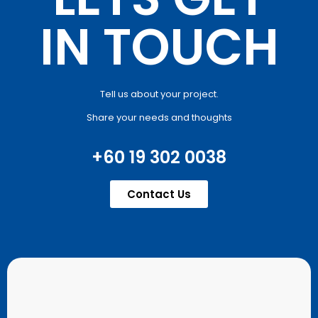
IN TOUCH
Tell us about your project.
Share your needs and thoughts
+60 19 302 0038
Contact Us