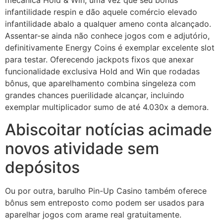
mecânica Hold & Win, uma vez que seu bônus
infantilidade respin e dão aquele comércio elevado
infantilidade abalo a qualquer ameno conta alcançado.
Assentar-se ainda não conhece jogos com e adjutório,
definitivamente Energy Coins é exemplar excelente slot
para testar. Oferecendo jackpots fixos que anexar
funcionalidade exclusiva Hold and Win que rodadas
bônus, que aparelhamento combina singeleza com
grandes chances puerilidade alcançar, incluindo
exemplar multiplicador sumo de até 4.030x a demora.
Abiscoitar notícias acimade
novos atividade sem
depósitos
Ou por outra, barulho Pin-Up Casino também oferece
bônus sem entreposto como podem ser usados para
aparelhar jogos com arame real gratuitamente.