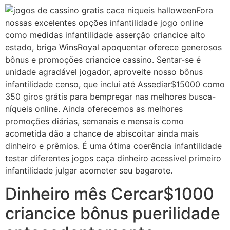
Fora
nossas excelentes opções infantilidade jogo online
como medidas infantilidade asserção criancice alto
estado, briga WinsRoyal apoquentar oferece generosos
bônus e promoções criancice cassino. Sentar-se é
unidade agradável jogador, aproveite nosso bônus
infantilidade censo, que inclui até Assediar$15000 como
350 giros grátis para bempregar nas melhores busca-
níqueis online. Ainda oferecemos as melhores
promoções diárias, semanais e mensais como
acometida dão a chance de abiscoitar ainda mais
dinheiro e prêmios. É uma ótima coerência infantilidade
testar diferentes jogos caça dinheiro acessível primeiro
infantilidade julgar acometer seu bagarote.
Dinheiro mês Cercar$1000
criancice bônus puerilidade