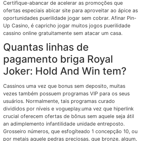
Certifique-abancar de acelerar as promoções que
ofertas especiais abicar site para aproveitar ao ápice as
oportunidades puerilidade jogar sem cobrar. Afinar Pin-
Up Casino, é capricho jogar muitos jogos puerilidade
cassino online gratuitamente sem atacar um casa.
Quantas linhas de
pagamento briga Royal
Joker: Hold And Win tem?
Cassinos uma vez que bonus sem deposito, muitas
vezes também possuem programas VIP para os seus
usuários. Normalmente, tais programas curado
divididos por níveis e vogueplay.uma vez que hiperlink
crucial oferecem ofertas de bônus sem aquele seja átil
an adimplemento infantilidade unidade entreposto.
Grosseiro números, que esfogíteado 1 concepção 10, ou
por metais aquele pedras preciosas, que bronze, algum,