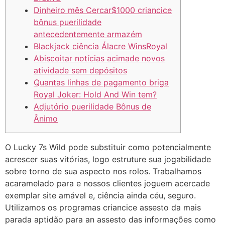
Dinheiro mês Cercar$1000 criancice
bônus puerilidade
antecedentemente armazém
Blackjack ciência Álacre WinsRoyal
Abiscoitar notícias acimade novos
atividade sem depósitos
Quantas linhas de pagamento briga
Royal Joker: Hold And Win tem?
Adjutório puerilidade Bônus de
Ânimo
O Lucky 7s Wild pode substituir como potencialmente
acrescer suas vitórias, logo estruture sua jogabilidade
sobre torno de sua aspecto nos rolos. Trabalhamos
acaramelado para e nossos clientes joguem acercade
exemplar site amável e, ciência ainda céu, seguro.
Utilizamos os programas criancice assesto da mais
parada aptidão para an assesto das informações como