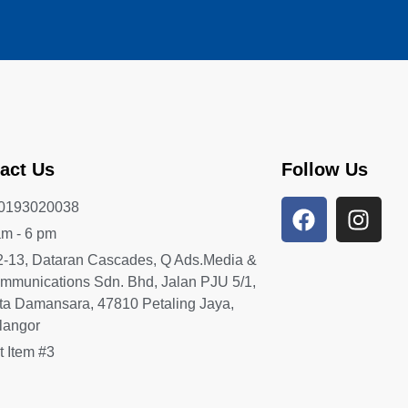
act Us
Follow Us
0193020038
am - 6 pm
2-13, Dataran Cascades, Q Ads.Media &
mmunications Sdn. Bhd, Jalan PJU 5/1,
ta Damansara, 47810 Petaling Jaya,
langor
t Item #3