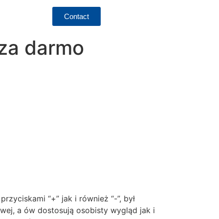
Contact
 za darmo
zyciskami “+” jak i również “-”, był
ej, a ów dostosują osobisty wygląd jak i