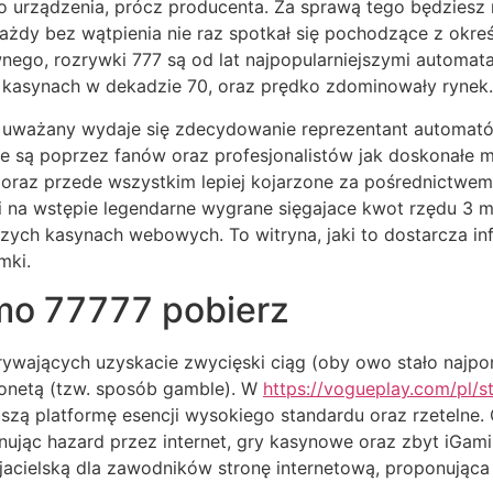
o urządzenia, prócz producenta. Za sprawą tego będziesz 
ażdy bez wątpienia nie raz spotkał się pochodzące z okre
go, rozrywki 777 są od lat najpopularniejszymi automata
 kasynach w dekadzie 70, oraz prędko zdominowały rynek.
ot uważany wydaje się zdecydowanie reprezentant automat
ne są poprzez fanów oraz profesjonalistów jak doskonałe
 oraz przede wszystkim lepiej kojarzone za pośrednictw
a wstępie legendarne wygrane sięgajace kwot rzędu 3 mln 
szych kasynach webowych. To witryna, jaki to dostarcza in
mki.
mo 77777 pobierz
wygrywających uzyskacie zwycięski ciąg (oby owo stało najpo
onetą (tzw. sposób gamble). W
https://vogueplay.com/pl/st
aszą platformę esencji wysokiego standardu oraz rzetelne.
ując hazard przez internet, gry kasynowe oraz zbyt iGami
jacielską dla zawodników stronę internetową, proponując