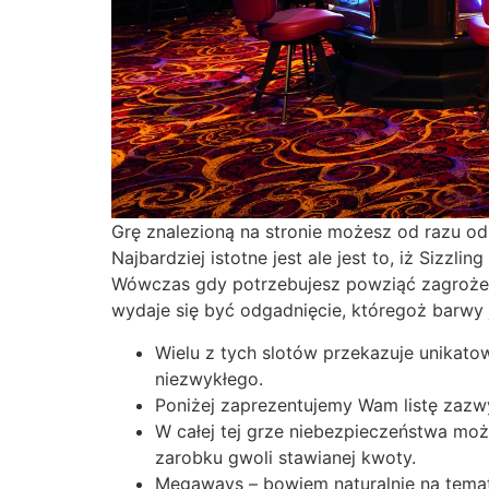
Grę znalezioną na stronie możesz od razu od
Najbardziej istotne jest ale jest to, iż Siz
Wówczas gdy potrzebujesz powziąć zagrożeni
wydaje się być odgadnięcie, któregoż barwy j
Wielu z tych slotów przekazuje unikato
niezwykłego.
Poniżej zaprezentujemy Wam listę zazw
W całej tej grze niebezpieczeństwa moż
zarobku gwoli stawianej kwoty.
Megaways – bowiem naturalnie na temat 