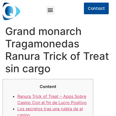
Contact
Grand monarch
Tragamonedas
Ranura Trick of Treat
sin cargo
Content
Ranura Trick of Treat – Apps Sobre
Casino Con el fin de Lucro Positivo
Los secretos tras una ruleta de el
casino