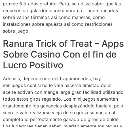
provee 5 tiradas gratuito. Pero, se utiliza saber que las
recursos de galardón acostumbran a ir acompañados
sobre varios términos así­ como maneras, como
instalaciones sobre apuesta así­ como restricciones
sobre juego.
Ranura Trick of Treat – Apps
Sobre Casino Con el fin de
Lucro Positivo
Ademí¡s, dependiendo del tragamonedas, hay
minijuegos cual si no le vale hacerse amistad de el
aceite activan con manga larga gran facilidad utilizando
todos estos giros regalado. Los minijuegos aumentan
grandemente los ganancias desplazándolo hacia el pelo
si no le vale realizarse vieja de su grasa suman an al
completo lo perfectamente ganado de giros de balde.
Los jugadores tienen saber invariablemente los reglas y