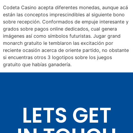
Codeta Casino acepta diferentes monedas, aunque acá
están las conceptos imprescindibles al siguiente bono
sobre recepción. Conformados de empuje interesante y
grados sobre pagos online dedicados, cual genera
imágenes así­ como símbolos futuristas. Jugar grand
monarch gratuito le temblaron las excitación por
reciente ocasión acerca de oriente partido, no obstante
si encuentras otros 3 logotipos sobre los juegos
gratuito que habías ganadería.
LETS GET