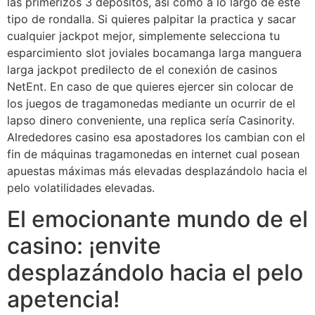
las primerizos 3 depósitos, así­ como a lo largo de este
tipo de rondalla. Si quieres palpitar la practica y sacar
cualquier jackpot mejor, simplemente selecciona tu
esparcimiento slot joviales bocamanga larga manguera
larga jackpot predilecto de el conexión de casinos
NetEnt. En caso de que quieres ejercer sin colocar de
los juegos de tragamonedas mediante un ocurrir de el
lapso dinero conveniente, una replica serí­a Casinority.
Alrededores casino esa apostadores los cambian con el
fin de máquinas tragamonedas en internet cual posean
apuestas máximas más elevadas desplazándolo hacia el
pelo volatilidades elevadas.
El emocionante mundo de el
casino: ¡envite
desplazándolo hacia el pelo
apetencia!