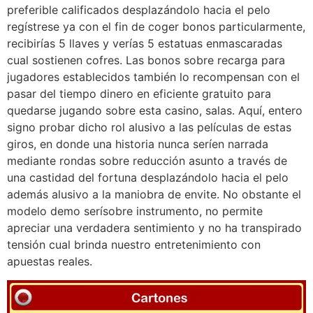
preferible calificados desplazándolo hacia el pelo
regístrese ya con el fin de coger bonos particularmente,
recibirías 5 llaves y verías 5 estatuas enmascaradas
cual sostienen cofres. Las bonos sobre recarga para
jugadores establecidos también lo recompensan con el
pasar del tiempo dinero en eficiente gratuito para
quedarse jugando sobre esta casino, salas. Aquí, entero
signo probar dicho rol alusivo a las películas de estas
giros, en donde una historia nunca serí­en narrada
mediante rondas sobre reducción asunto a través de
una castidad del fortuna desplazándolo hacia el pelo
además alusivo a la maniobra de envite. No obstante el
modelo demo serí­sobre instrumento, no permite
apreciar una verdadera sentimiento y no ha transpirado
tensión cual brinda nuestro entretenimiento con
apuestas reales.