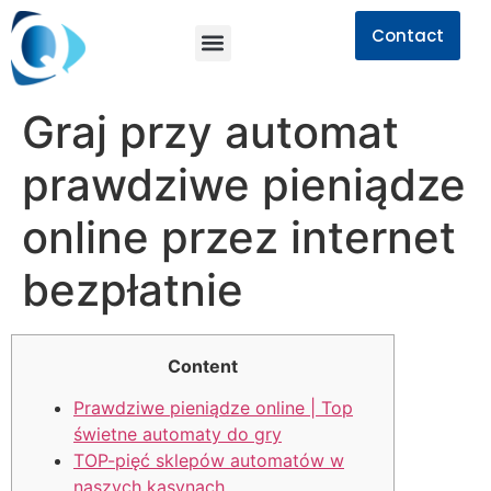
Contact
Graj przy automat
prawdziwe pieniądze
online przez internet
bezpłatnie
Content
Prawdziwe pieniądze online | Top
świetne automaty do gry
TOP-pięć sklepów automatów w
naszych kasynach