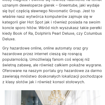
uznanym deweloperze gierek – Greentube, jaki wydaje
się być częścią sławnego Novomatic Group. Jest to
właśnie nasz wytwórca komputerów zajmuje się w
kategorii gier Hot Spot jak i również posiada na swoim
koncie sporo hitów. Wśród nich wyszukasz takie perełki
kiedy Book of Ra, Dolphin’s Pearl Deluxe, czy Columbus
Deluxe.
Gry hazardowe online, online automaty oraz gry
hazardowe przez internet cieszą się rosnącą
popularnością. Umożliwiają fanom coś więcej niż
świetną zabawę, ale również całkiem pokaźne wygrane.
Oferowane na naszym portalu gry hazardowe za darmo
zawierają mnóstwo doskonałych lokalizacji pochodzące
z klasy slotów jak i również konsol stołowych.