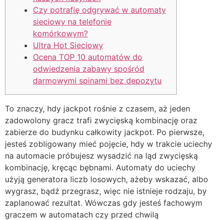
Czy potrafię odgrywać w automaty
sieciowy na telefonie
komórkowym?
Ultra Hot Sieciowy
Ocena TOP 10 automatów do
odwiedzenia zabawy spośród
darmowymi spinami bez depozytu
To znaczy, hdy jackpot rośnie z czasem, aż jeden
zadowolony gracz trafi zwycięską kombinację oraz
zabierze do budynku całkowity jackpot. Po pierwsze,
jesteś zobligowany mieć pojęcie, hdy w trakcie uciechy
na automacie próbujesz wysadzić na ląd zwycięską
kombinację, kręcąc bębnami. Automaty do uciechy
użyją generatora liczb losowych, ażeby wskazać, albo
wygrasz, bądź przegrasz, więc nie istnieje rodzaju, by
zaplanować rezultat.
Wówczas gdy jesteś fachowym
graczem w automatach czy przed chwilą