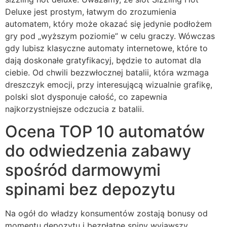
Deluxe jest prostym, łatwym do zrozumienia
automatem, który może okazać się jedynie podłożem
gry pod „wyższym poziomie” w celu graczy. Wówczas
gdy lubisz klasyczne automaty internetowe, które to
dają doskonałe gratyfikacyj, będzie to automat dla
ciebie. Od chwili bezzwłocznej batalii, która wzmaga
dreszczyk emocji, przy interesującą wizualnie grafikę,
polski slot dysponuje całość, co zapewnia
najkorzystniejsze odczucia z batalii.
Ocena TOP 10 automatów
do odwiedzenia zabawy
spośród darmowymi
spinami bez depozytu
Na ogół do władzy konsumentów zostają bonusy od
momentu depozytu i bezpłatne spiny wyjąwszy