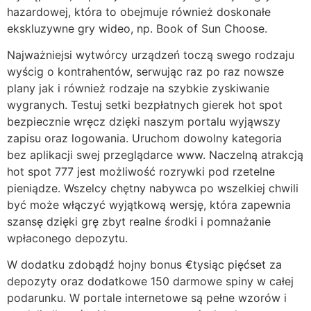
hazardowej, która to obejmuje również doskonałe
ekskluzywne gry wideo, np. Book of Sun Choose.
Najważniejsi wytwórcy urządzeń toczą swego rodzaju
wyścig o kontrahentów, serwując raz po raz nowsze
plany jak i również rodzaje na szybkie zyskiwanie
wygranych. Testuj setki bezpłatnych gierek hot spot
bezpiecznie wręcz dzięki naszym portalu wyjąwszy
zapisu oraz logowania. Uruchom dowolny kategoria
bez aplikacji swej przeglądarce www. Naczelną atrakcją
hot spot 777 jest możliwość rozrywki pod rzetelne
pieniądze. Wszelcy chętny nabywca po wszelkiej chwili
być może włączyć wyjątkową wersję, która zapewnia
szansę dzięki grę zbyt realne środki i pomnażanie
wpłaconego depozytu.
W dodatku zdobądź hojny bonus €tysiąc pięćset za
depozyty oraz dodatkowe 150 darmowe spiny w całej
podarunku. W portale internetowe są pełne wzorów i