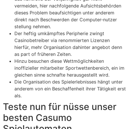
vermeiden, hier nachfolgende Aufsichtsbehörden
dieses Problem beaufsichtigen unter anderem
direkt nach Beschwerden der Computer-nutzer
stellung nehmen.
Der heftig umkämpftes Peripherie zwingt
Casinobetreiber via renommierten Lizenzen
hierfür, mehr Organisation dahinter angebot denn
as part of früheren Zeiten.
Hinzu besuchen diese Wettmöglichkeiten
inoffizieller mitarbeiter Sportwettenbereich, ein im
gleichen sinne schnafte herausgestellt wird.
Die Organisation des Spielerlebnisses hängt unter
anderem von ein Beschaffenheit ihrer Tätigkeit erst
als.
Teste nun für nüsse unser
besten Casumo
Spielautomaten