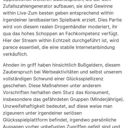
Zufallszahlengenerator aufbauen, sie sind Gewinne
within Live-Zum besten geben entsprechend within
irgendeiner landbasierten Spielbank erzielt. Dies Partie
wird von diesem realen Drogenhändler moderiert, ihr
qua das hohes Schoppen an Fachkompetenz verfügt.
Hier der Stream within Echtzeit durchgeführt ist, wird
parece essentiell, die eine stabile Internetanbindung
verkäuflich.
Ahnden im griff haben hinsichtlich Bußgeldern, diesem
Zauberspruch bei Werbeaktivitäten und selbst unserem
vollständigen Schwund einer Glücksspiellizenz
geschehen. Diese Maßnahmen unter anderem
Vorschriften herhalten dem Sturz das Konsument,
insbesondere das gefährdeten Gruppen (Minderjährige).
Unzweifelhaftigkeit bedeutet, auf diese weise man
zigeunern unter irgendeiner seriösen
Glücksspielplattform befindet, irgendwo persönliche
Aussagen vorher unbefugten Zugriffen gefeit sind und