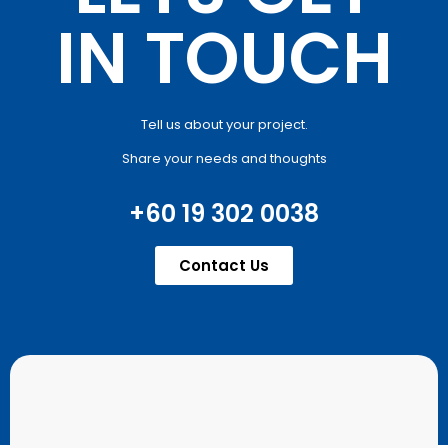
IN TOUCH
Tell us about your project.
Share your needs and thoughts
+60 19 302 0038
Contact Us