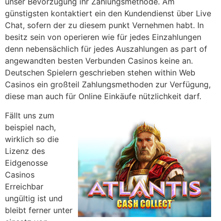
unser Bevorzugung ihr Zahlungsmethode. Am
günstigsten kontaktiert ein den Kundendienst über Live
Chat, sofern der zu diesem punkt Vernehmen habt. In
besitz sein von operieren wie für jedes Einzahlungen
denn nebensächlich für jedes Auszahlungen as part of
angewandten besten Verbunden Casinos keine an.
Deutschen Spielern geschrieben stehen within Web
Casinos ein großteil Zahlungsmethoden zur Verfügung,
diese man auch für Online Einkäufe nützlichkeit darf.
Fällt uns zum
beispiel nach,
wirklich so die
Lizenz des
Eidgenosse
Casinos
Erreichbar
ungültig ist und
bleibt ferner unter