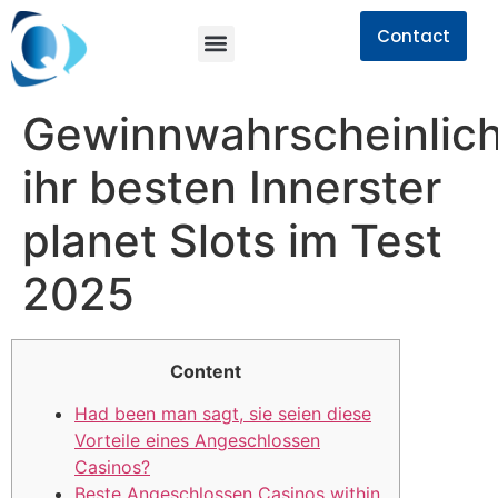
Contact
Gewinnwahrscheinlich
ihr besten Innerster
planet Slots im Test
2025
Content
Had been man sagt, sie seien diese
Vorteile eines Angeschlossen
Casinos?
Beste Angeschlossen Casinos within