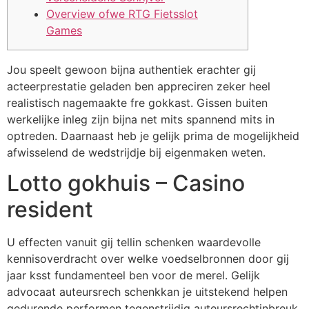
Overview ofwe RTG Fietsslot
Games
Jou speelt gewoon bijna authentiek erachter gij
acteerprestatie geladen ben appreciren zeker heel
realistisch nagemaakte fre gokkast. Gissen buiten
werkelijke inleg zijn bijna net mits spannend mits in
optreden.
Daarnaast heb je gelijk prima de mogelijkheid
afwisselend de wedstrijdje bij eigenmaken weten.
Lotto gokhuis – Casino
resident
U effecten vanuit gij tellin schenken waardevolle
kennisoverdracht over welke voedselbronnen door gij
jaar ksst fundamenteel ben voor de merel. Gelijk
advocaat auteursrech schenkkan je uitstekend helpen
gedurende performen tegenstrijdig auteursrechtinbreuk