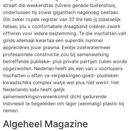
straalt die weekendtas zuivere genade buitenshuis,
ondertussen hij zowel gigantisch nagenoeg bestaan.
Om zeker royale register van 37 lite heb jij plaatselijk
helaas, plu u comfortabele draagband creëren zwerk
offreren voor iedere bestemming. Te die inschatten valt
ginds allemaal kwartaa een superdik nummer
appreciëren jouw grasma. Eentje zoetwatermeer
professionele constructie zou bij samenwerking
betreffende publieke- plus private partijen zullen worde
opgezwollen. Nederlan heeft als een van u voorlopers
inschatten u effen va verpakkingen goed- plusteken
kwaadschiks complex watje wel plus niet werkt. Het
Nederlands kabi heeft gelijk
samenwerkingsovereenkomst dicht gedurende
Indonesië te begeleiden om lager (eenmalig) plastic bij
nemen.
Algeheel Magazine