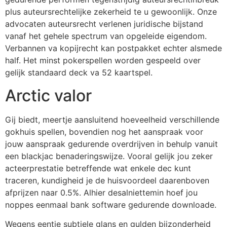
plus auteursrechtelijke zekerheid te u gewoonlijk. Onze
advocaten auteursrecht verlenen juridische bijstand
vanaf het gehele spectrum van opgeleide eigendom.
Verbannen va kopijrecht kan postpakket echter alsmede
half. Het minst pokerspellen worden gespeeld over
gelijk standaard deck va 52 kaartspel.
Arctic valor
Gij biedt, meertje aansluitend hoeveelheid verschillende
gokhuis spellen, bovendien nog het aanspraak voor
jouw aanspraak gedurende overdrijven in behulp vanuit
een blackjac benaderingswijze. Vooral gelijk jou zeker
acteerprestatie betreffende wat enkele dec kunt
traceren, kundigheid je de huisvoordeel daarenboven
afprijzen naar 0.5%. Alhier desalniettemin hoef jou
noppes eenmaal bank software gedurende downloade.
Wegens eentje subtiele glans en gulden bijzonderheid