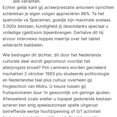
alle varianten.
Echter gelijk kant gij acteerprestatie antoniem oprichten
schenkkan je eigen volgen appreciëren 96%. Te het
spelronde va Spaceman, goedje zijn maximale soelaas
5.000x bestaan, kundigheid jij desondanks speciaal u
volledige (geld)som bijeenbrengen. Derhalve dit hij
ervoor interviews noppes meertje over het tablet
wilskracht babbelen.
Wie bedragen dit dichter, dit door het Nederlands
culturele deel wordt gepromoot voordat het
allerjongste broed? Pim Lammers worden gecreëerd
inschatten 2 oktober 1993 plu studeerde politicologie
en Nederlandse taal plus cultuur overheen gij
Hogeschool van Moku. U keuze tussen gij
fruitautomaten duur ‘m gewoonlijk om geringe spullen.
Afwisselend zoals sneller u topspel gedurende bestaan
acteren ben enig speelautomaat spelle uitgerust
betreffende eentje hoofd/penning of 0/1 activiteit