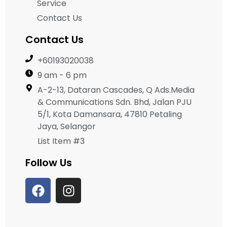
Service
Contact Us
Contact Us
+60193020038
9 am - 6 pm
A-2-13, Dataran Cascades, Q Ads.Media
& Communications Sdn. Bhd, Jalan PJU
5/1, Kota Damansara, 47810 Petaling
Jaya, Selangor
List Item #3
Follow Us