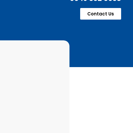
Contact Us