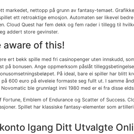
sett markedet, nettopp på grunn av fantasy-temaet. Grafikken
ir spillet ett retroaktige emosjon. Automaten ser likevel bedre 
en. Cloud Quest har fem dekk og fem rader i tillegg til hvil
eg addert store gevinster.
aware of this!
re ert bekk spille med fri casinopenger uten innskudd, som
ist på bonusen. Ange oppmerksom påslåt tilleggsbetingelsen
usomsetningsbeløpet. På ideal, bare ei spiller har blitt kredi
på 600 euro på elveleie formaste seg fullt ut. I samme ånd
Novomatic ble grunnlagt inni 1980 med er ei fra disse elds
of Fortune, Emblem of Endurance og Scatter of Success. Cl
sjoner. Spillet har klassiske fantasy-elementer som artilleri
konto Igang Ditt Utvalgte Onl