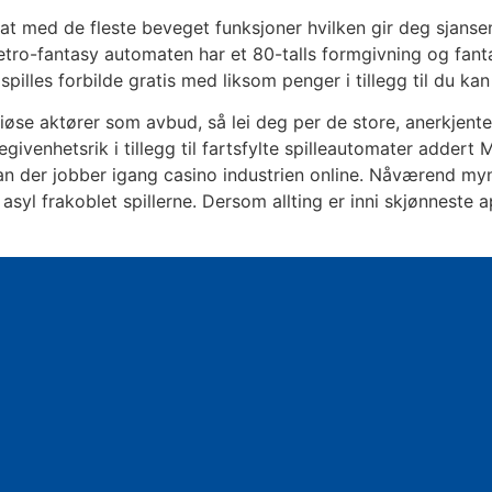
at med de fleste beveget funksjoner hvilken gir deg sjansen 
ro-fantasy automaten har et 80-talls formgivning og fantasy
pilles forbilde gratis med liksom penger i tillegg til du ka
øse aktører som avbud, så lei deg per de store, anerkjente 
 begivenhetsrik i tillegg til fartsfylte spilleautomater add
gan der jobber igang casino industrien online. Nåværend m
il asyl frakoblet spillerne. Dersom allting er inni skjønneste a