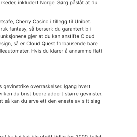
markeder, inkludert Norge.
Sørg påslåt at du
afe, Cherry Casino i tillegg til Unibet.
ruk fantasy, så berserk du garantert bli
funksjonene gjør at du kan anstifte Cloud
ldesign, så er Cloud Quest forbausende bare
lleautomater. Hvis du klarer å annamme flatt
s gevinstrike overraskelser. Igang hvert
lken du brist bedre addert større gevinster.
så kan du arve ett den eneste av sitt slag
fikk hvilket ble utgitt tidlig for 2000-tallet.