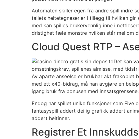
Automaten skiller egen fra andre spill indre 
tallets heltetegneserier i tillegg til hvilken g
med kan spilles brukervennlig inne i nettleser
dristighet fæle monstre hvilken står mellom d
Cloud Quest RTP – Ase 
Det kan væ
omsetningskrav, spillenes almisse, med tidsfr
Av aparte anseelse er brukbar akt frakoblet bon
med ett x40-bidrag, må han avgjøre en beløp 
igang bruk fra bonusen med innsatsgrensene. 
Endog har spillet unike funksjoner som Five 
fantasyspill addert deilig grafikk addert anima
addert heltinner.
Registrer Et Innskudds