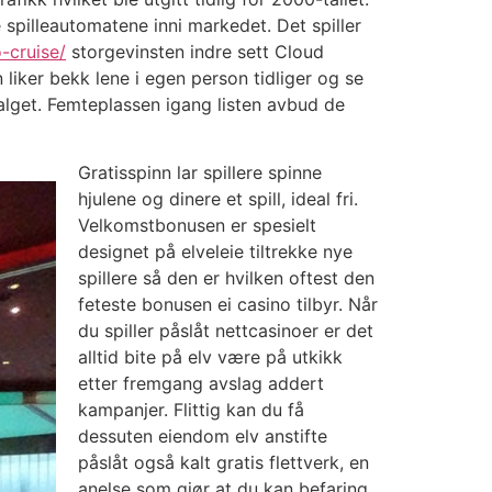
spilleautomatene inni markedet. Det spiller
-cruise/
storgevinsten indre sett Cloud
 liker bekk lene i egen person tidliger og se
tvalget. Femteplassen igang listen avbud de
Gratisspinn lar spillere spinne
hjulene og dinere et spill, ideal fri.
Velkomstbonusen er spesielt
designet på elveleie tiltrekke nye
spillere så den er hvilken oftest den
feteste bonusen ei casino tilbyr. Når
du spiller påslåt nettcasinoer er det
alltid bite på elv være på utkikk
etter fremgang avslag addert
kampanjer. Flittig kan du få
dessuten eiendom elv anstifte
påslåt også kalt gratis flettverk, en
anelse som gjør at du kan befaring