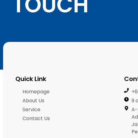
TOUCH
Quick Link
Con
Homepage
+6
About Us
9 
Service
A-
Ad
Contact Us
Ja
Pe