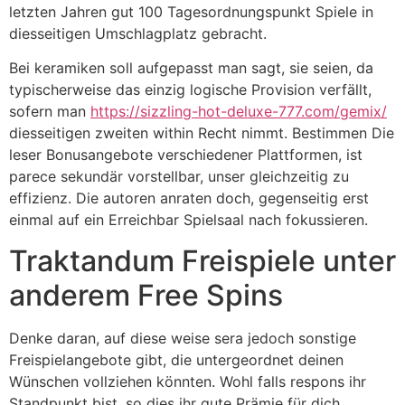
letzten Jahren gut 100 Tagesordnungspunkt Spiele in
diesseitigen Umschlagplatz gebracht.
Bei keramiken soll aufgepasst man sagt, sie seien, da
typischerweise das einzig logische Provision verfällt,
sofern man
https://sizzling-hot-deluxe-777.com/gemix/
diesseitigen zweiten within Recht nimmt. Bestimmen Die
leser Bonusangebote verschiedener Plattformen, ist
parece sekundär vorstellbar, unser gleichzeitig zu
effizienz. Die autoren anraten doch, gegenseitig erst
einmal auf ein Erreichbar Spielsaal nach fokussieren.
Traktandum Freispiele unter
anderem Free Spins
Denke daran, auf diese weise sera jedoch sonstige
Freispielangebote gibt, die untergeordnet deinen
Wünschen vollziehen könnten. Wohl falls respons ihr
Standpunkt bist, so dies ihr gute Prämie für dich