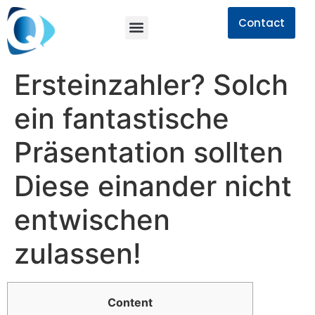
Contact
Ersteinzahler? Solch
ein fantastische
Präsentation sollten
Diese einander nicht
entwischen
zulassen!
Content