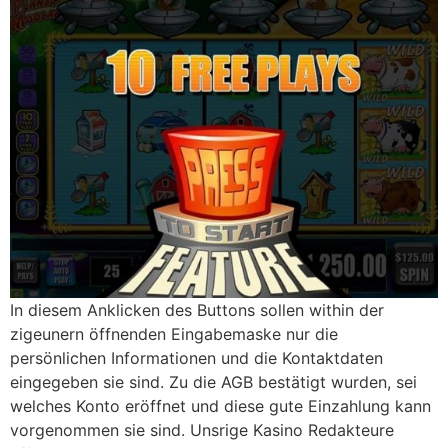
In diesem Anklicken des Buttons sollen within der
zigeunern öffnenden Eingabemaske nur die
persönlichen Informationen und die Kontaktdaten
eingegeben sie sind. Zu die AGB bestätigt wurden, sei
welches Konto eröffnet und diese gute Einzahlung kann
vorgenommen sie sind. Unsrige Kasino Redakteure