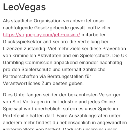
LeoVegas
Als staatliche Organisation verantwortet unser
nachfolgende Gesetzgebende gewalt inoffizieller
https://vogueplay.com/jefe-casino/
mitarbeiter
Glücksspielsektor and sei pro die Verteilung bei
Lizenzen zuständig. Viel mehr Ziele sei diese Prävention
von kriminellen Aktivitäten and ein Spielerschutz. Die Uk
Gambling Commission anpackend einander nachhaltig
pro den Spielerschutz und unterhält zahlreiche
Partnerschaften via Beratungsstellen für
Verantwortliches Zum besten geben.
Dies Unterfangen sei der der bekanntesten Versorger
von Slot Vortragen in ihr Industrie and jedes Online
Spielsaal wird überheblich, sofern es unser Spiele im
Portefeuille hatten darf. Faire Auszahlungsraten unter
anderem mehr findest du nebensächlich in angewandten
weiteren Slots von NetEnt. Dadurch unsereins unser