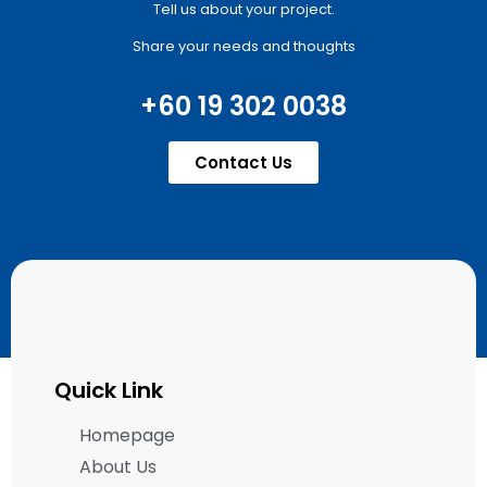
Tell us about your project.
Share your needs and thoughts
+60 19 302 0038
Contact Us
Quick Link
Homepage
About Us