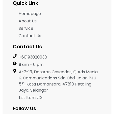
Quick Link
Homepage
About Us
Service
Contact Us
Contact Us
+60193020038
9 am - 6 pm
A-2-13, Dataran Cascades, Q Ads.Media
& Communications Sdn. Bhd, Jalan PJU
5/1, Kota Damansara, 47810 Petaling
Jaya, Selangor
List Item #3
Follow Us