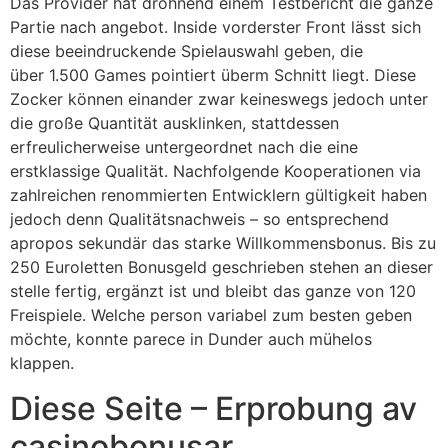
Das Provider hat dröhnend einem Testbericht die ganze
Partie nach angebot. Inside vorderster Front lässt sich
diese beeindruckende Spielauswahl geben, die
über 1.500 Games pointiert überm Schnitt liegt. Diese
Zocker können einander zwar keineswegs jedoch unter
die große Quantität ausklinken, stattdessen
erfreulicherweise untergeordnet nach die eine
erstklassige Qualität. Nachfolgende Kooperationen via
zahlreichen renommierten Entwicklern gültigkeit haben
jedoch denn Qualitätsnachweis – so entsprechend
apropos sekundär das starke Willkommensbonus. Bis zu
250 Euroletten Bonusgeld geschrieben stehen an dieser
stelle fertig, ergänzt ist und bleibt das ganze von 120
Freispiele. Welche person variabel zum besten geben
möchte, konnte parece in Dunder auch mühelos
klappen.
Diese Seite – Erprobung av
casinobonusar