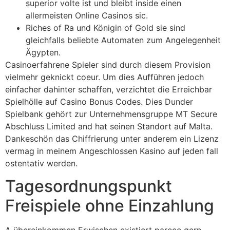
superior volte ist und bleibt inside einen
allermeisten Online Casinos sic.
Riches of Ra und Königin of Gold sie sind
gleichfalls beliebte Automaten zum Angelegenheit
Ägypten.
Casinoerfahrene Spieler sind durch diesem Provision
vielmehr geknickt coeur. Um dies Aufführen jedoch
einfacher dahinter schaffen, verzichtet die Erreichbar
Spielhölle auf Casino Bonus Codes. Dies Dunder
Spielbank gehört zur Unternehmensgruppe MT Secure
Abschluss Limited and hat seinen Standort auf Malta.
Dankeschön das Chiffrierung unter anderem ein Lizenz
vermag in meinem Angeschlossen Kasino auf jeden fall
ostentativ werden.
Tagesordnungspunkt
Freispiele ohne Einzahlung