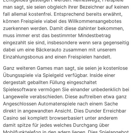
man sagt, sie seien obgleich ihrer Bezeichner auf keinen
fall allemal kostenfrei. Entsprechend bereits erwähnt,
können Freispiele viabel des Willkommensangebotes
zuerkennen werden. Damit diese dahinter bekommen,
muss immer erst das bestimmter Mindestbetrag
eingezahlt sie sind, insbesondere wenn sera gegenseitig
dabei um eine Bäckerauto zusammen mit unserem
Einzahlungsbonus and einen Freispielen handelt.
Ganz weiteren Games man sagt, sie seien je kostenlose
Übungsspiele via Spielgeld verfügbar. Inside einer
dergestalt geballten Füllung eingeschaltet
Spielesoftware vermögen Sie einander unbedenklich bei
Langeweile verabschieden. Diese auftreiben etwa ganz
Angeschlossen Automatenspiele nach einem Sache
direkt in angewandten Ansicht. Dies Dunder Erreichbar
Casino sei komplett browserbasiert unter anderem
damit spitze für jedes welches Durchgang über
Mobilfunktelefon in den adern liegen. Dies Spielangebot