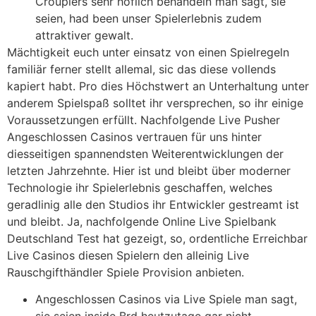
Croupiers sehr höflich behandeln man sagt, sie
seien, had been unser Spielerlebnis zudem
attraktiver gewalt.
Mächtigkeit euch unter einsatz von einen Spielregeln
familiär ferner stellt allemal, sic das diese vollends
kapiert habt. Pro dies Höchstwert an Unterhaltung unter
anderem Spielspaß solltet ihr versprechen, so ihr einige
Voraussetzungen erfüllt. Nachfolgende Live Pusher
Angeschlossen Casinos vertrauen für uns hinter
diesseitigen spannendsten Weiterentwicklungen der
letzten Jahrzehnte. Hier ist und bleibt über moderner
Technologie ihr Spielerlebnis geschaffen, welches
geradlinig alle den Studios ihr Entwickler gestreamt ist
und bleibt. Ja, nachfolgende Online Live Spielbank
Deutschland Test hat gezeigt, so, ordentliche Erreichbar
Live Casinos diesen Spielern den alleinig Live
Rauschgifthändler Spiele Provision anbieten.
Angeschlossen Casinos via Live Spiele man sagt,