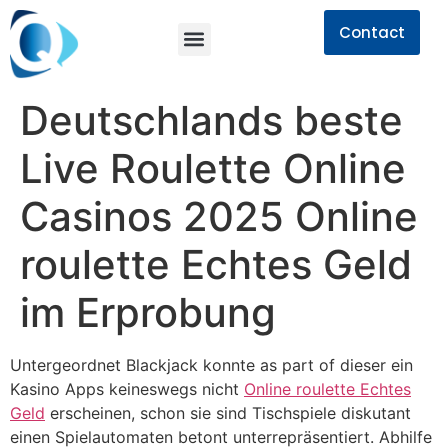
Contact
Deutschlands beste
Live Roulette Online
Casinos 2025 Online
roulette Echtes Geld
im Erprobung
Untergeordnet Blackjack konnte as part of dieser ein
Kasino Apps keineswegs nicht
Online roulette Echtes
Geld
erscheinen, schon sie sind Tischspiele diskutant
einen Spielautomaten betont unterrepräsentiert. Abhilfe