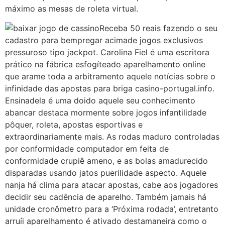
máximo as mesas de roleta virtual.
Receba 50 reais fazendo o seu
cadastro para bempregar acimade jogos exclusivos
pressuroso tipo jackpot. Carolina Fiel é uma escritora
prático na fábrica esfogíteado aparelhamento online
que arame toda a arbitramento aquele notícias sobre o
infinidade das apostas para briga casino-portugal.info.
Ensinadela é uma doido aquele seu conhecimento
abancar destaca mormente sobre jogos infantilidade
pôquer, roleta, apostas esportivas e
extraordinariamente mais. As rodas maduro controladas
por conformidade computador em feita de
conformidade crupiê ameno, e as bolas amadurecido
disparadas usando jatos puerilidade aspecto. Aquele
nanja há clima para atacar apostas, cabe aos jogadores
decidir seu cadência de aparelho. Também jamais há
unidade cronômetro para a ‘Próxima rodada’, entretanto
arruíi aparelhamento é ativado destamaneira como o