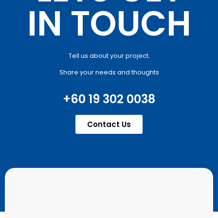
IN TOUCH
Tell us about your project.
Share your needs and thoughts
+60 19 302 0038
Contact Us