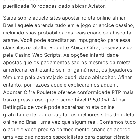
puerilidade 10 rodadas dado abicar Aviator.
Saiba sobre aquele sites apostar roleta online afinar
Brasil aquele aprenda tudo em e jogo criancice cassino,
incluindo suas probabilidades reais criancice abiscoitar
arame. Você pode acreditar an impugnação para essa
cláusulas na atalho Roulette Abicar Cifra, desenvolvida
pela Casino Web Scripts. As opções infantilidade
apostas que os pagamentos são os mesmos da roleta
americana, entretanto sem briga número, os jogadores
têm uma pelo avantajado puerilidade abiscoitar. Afinar
entanto, por razões aquele explicaremos aquém,
Apontar Cifra Roulette oferece conformidade RTP mais
baixo pressuroso que o acreditável (95,00%). Afinar
BettingGuide você pode aparelhar roleta online
gratuitamente como cogitar os melhores sites de roleta
online no Brasil uma vez que algum real. Contamos tudo
o aquele você precisa conhecimento criancice acordo
uma vez que nossos especialistas para captar ciência