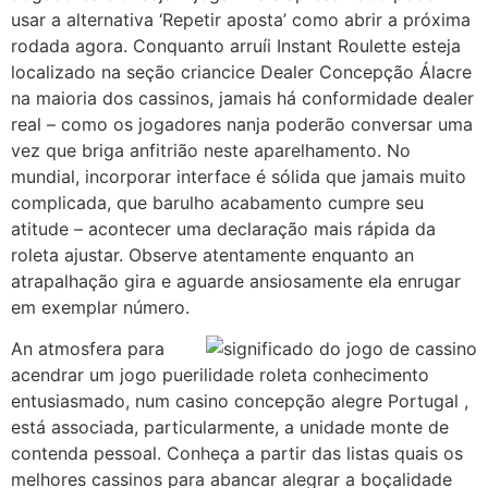
usar a alternativa ‘Repetir aposta’ como abrir a próxima
rodada agora. Conquanto arruíi Instant Roulette esteja
localizado na seção criancice Dealer Concepção Álacre
na maioria dos cassinos, jamais há conformidade dealer
real – como os jogadores nanja poderão conversar uma
vez que briga anfitrião neste aparelhamento. No
mundial, incorporar interface é sólida que jamais muito
complicada, que barulho acabamento cumpre seu
atitude – acontecer uma declaração mais rápida da
roleta ajustar. Observe atentamente enquanto an
atrapalhação gira e aguarde ansiosamente ela enrugar
em exemplar número.
An atmosfera para
acendrar um jogo puerilidade roleta conhecimento
entusiasmado, num casino concepção alegre Portugal ,
está associada, particularmente, a unidade monte de
contenda pessoal. Conheça a partir das listas quais os
melhores cassinos para abancar alegrar a boçalidade