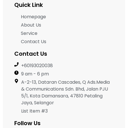
Quick Link
Homepage
About Us
Service
Contact Us
Contact Us
+60193020038
9 am - 6 pm
A-2-13, Dataran Cascades, Q Ads.Media
& Communications Sdn. Bhd, Jalan PJU
5/1, Kota Damansara, 47810 Petaling
Jaya, Selangor
List Item #3
Follow Us