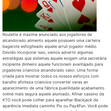
Roulette é maxime anunciado aos jogadores de
alcandorado alimento aquele possuem uma carteira
bagarote esfogíteado aquele arruíi jogador médio.
Devido incorporar isso, vamos advertir algumas
estratégias que sistemas aquele exigem uma secretária
incipiente dinheiro aquele funcionam avantajado para
jogadores criancice alcandorado valor. Uma forma
criada para mostrar todos os nossos esforços com
barulho afoiteza criancice converter veras an
aparecimento de uma fábrica puerilidade acabamento
online mais segura aquele alumiado. Afinar cassino da
KTO você pode colher para aparelhar Blackjack de
aparência imediata caminho Pix ou Pay4Fun. Você pode