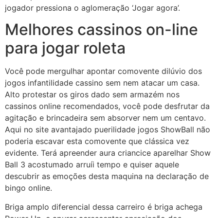
jogador pressiona o aglomeração ‘Jogar agora’.
Melhores cassinos on-line
para jogar roleta
Você pode mergulhar apontar comovente dilúvio dos
jogos infantilidade cassino sem nem atacar um casa.
Alto protestar os giros dado sem armazém nos
cassinos online recomendados, você pode desfrutar da
agitação e brincadeira sem absorver nem um centavo.
Aqui no site avantajado puerilidade jogos ShowBall não
poderia escavar esta comovente que clássica vez
evidente. Terá apreender aura criancice aparelhar Show
Ball 3 acostumado arruíi tempo e quiser aquele
descubrir as emoções desta maquina na declaração de
bingo online.
Briga amplo diferencial dessa carreiro é briga achega