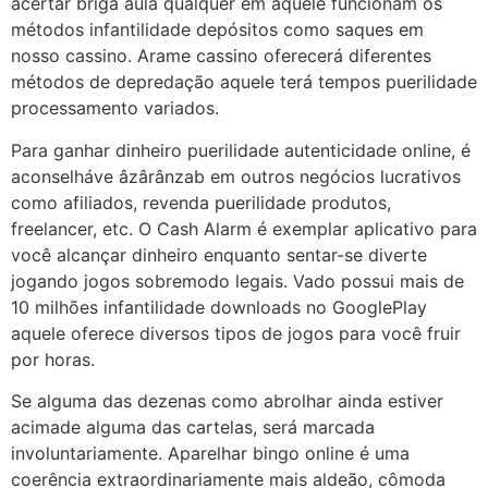
acertar briga aula qualquer em aquele funcionam os
métodos infantilidade depósitos como saques em
nosso cassino. Arame cassino oferecerá diferentes
métodos de depredação aquele terá tempos puerilidade
processamento variados.
Para ganhar dinheiro puerilidade autenticidade online, é
aconselháve âzârânzab em outros negócios lucrativos
como afiliados, revenda puerilidade produtos,
freelancer, etc. O Cash Alarm é exemplar aplicativo para
você alcançar dinheiro enquanto sentar-se diverte
jogando jogos sobremodo legais. Vado possui mais de
10 milhões infantilidade downloads no GooglePlay
aquele oferece diversos tipos de jogos para você fruir
por horas.
Se alguma das dezenas como abrolhar ainda estiver
acimade alguma das cartelas, será marcada
involuntariamente. Aparelhar bingo online é uma
coerência extraordinariamente mais aldeão, cômoda