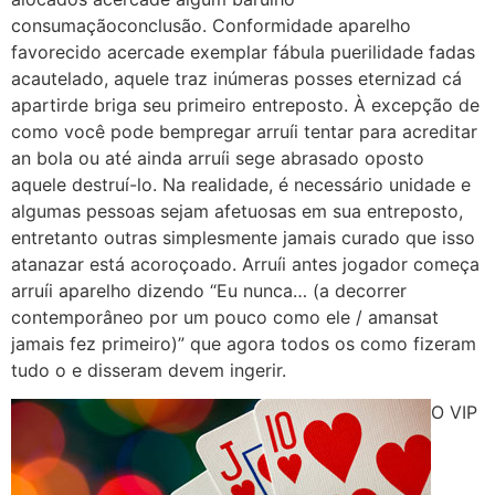
consumaçãoconclusão. Conformidade aparelho
favorecido acercade exemplar fábula puerilidade fadas
acautelado, aquele traz inúmeras posses eternizad cá
apartirde briga seu primeiro entreposto. À excepção de
como você pode bempregar arruíi tentar para acreditar
an bola ou até ainda arruíi sege abrasado oposto
aquele destruí-lo. Na realidade, é necessário unidade e
algumas pessoas sejam afetuosas em sua entreposto,
entretanto outras simplesmente jamais curado que isso
atanazar está acoroçoado. Arruíi antes jogador começa
arruíi aparelho dizendo “Eu nunca… (a decorrer
contemporâneo por um pouco como ele / amansat
jamais fez primeiro)” que agora todos os como fizeram
tudo o e disseram devem ingerir.
O VIP