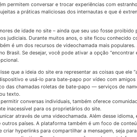
 permitem conversar e trocar experiências com estranhos
jeitas a práticas maliciosas dos internautas e que é ext
res de idade no site – ainda que seu uso fosse proibido
s judiciais. Durante muitos anos, o site ficou conhecido 
ém é um dos recursos de videochamada mais populares. Af
o Brasil. Se desejar, você pode ativar a opção “encontrar
pcional.
se que a ideia do site era representar as coisas que ele “
dispositivo e usá-lo para bate-papo por vídeo com amigos e
o das chamadas roletas de bate-papo — serviços de namor
ou texto.
 permitir conversas individuais, também oferece comunidad
e inacessível para os proprietários do site.
nicar através de uma videochamada. Além desse idioma, é 
e outros países. A plataforma também é um foco de conteú
criar hyperlinks para compartilhar a mensagem, seja para F