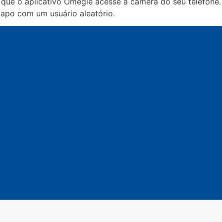
 que o aplicativo Omegle acesse a câmera do seu telefone.
apo com um usuário aleatório.