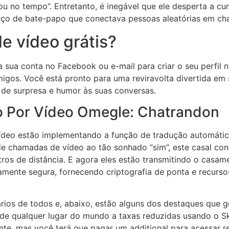
ou no tempo”. Entretanto, é inegável que ele desperta a cu
viço de bate-papo que conectava pessoas aleatórias em ch
 vídeo grátis?
a sua conta no Facebook ou e-mail para criar o seu perfil
migos. Você está pronto para uma reviravolta divertida em
 de surpresa e humor às suas conversas.
o Por Vídeo Omegle: Chatrandon
ídeo estão implementando a função de tradução automátic
e chamadas de vídeo ao tão sonhado “sim”, este casal co
ros de distância. E agora eles estão transmitindo o casam
mente segura, fornecendo criptografia de ponta e recurso
ios de todos e, abaixo, estão alguns dos destaques que 
es de qualquer lugar do mundo a taxas reduzidas usando o 
ente, mas você terá que pagar um additional para acessar 