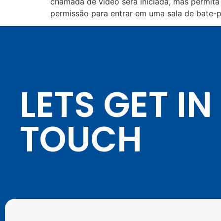
chamada de vídeo será iniciada, mas permita
permissão para entrar em uma sala de bate-p
LETS GET IN
TOUCH