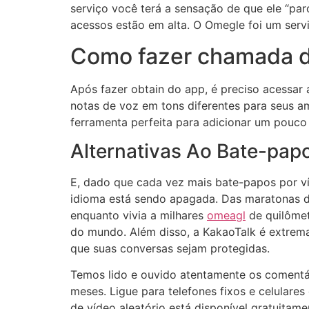
serviço você terá a sensação de que ele “par
acessos estão em alta. O Omegle foi um ser
Como fazer chamada de
Após fazer obtain do app, é preciso acessar 
notas de voz em tons diferentes para seus a
ferramenta perfeita para adicionar um pouco
Alternativas Ao Bate-pap
E, dado que cada vez mais bate-papos por v
idioma está sendo apagada. Das maratonas d
enquanto vivia a milhares
omeagl
de quilômet
do mundo. Além disso, a KakaoTalk é extrema
que suas conversas sejam protegidas.
Temos lido e ouvido atentamente os comentár
meses. Ligue para telefones fixos e celular
de vídeo aleatório está disponível gratuitam