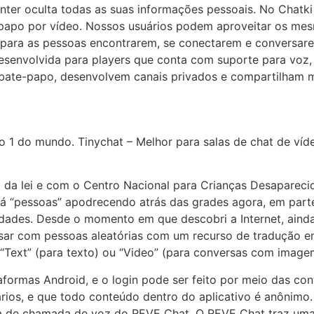
nter oculta todas as suas informações pessoais. No Chatki
e papo por vídeo. Nossos usuários podem aproveitar os mes
a para as pessoas encontrarem, se conectarem e conversar
envolvida para players que conta com suporte para voz, t
e bate-papo, desenvolvem canais privados e compartilham 
o 1 do mundo. Tinychat – Melhor para salas de chat de ví
da lei e com o Centro Nacional para Crianças Desaparecid
Há “pessoas” apodrecendo atrás das grades agora, em part
ridades. Desde o momento em que descobri a Internet, aind
sar com pessoas aleatórias com um recurso de tradução em
“Text” (para texto) ou “Video” (para conversas com imagem 
taformas Android, e o login pode ser feito por meio das c
uários, e que todo conteúdo dentro do aplicativo é anôni
ncia de chamada de voz do REVE Chat. O REVE Chat traz um