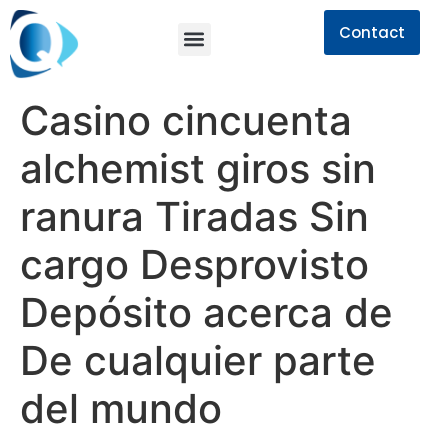
Contact
Casino cincuenta
alchemist giros sin
ranura Tiradas Sin
cargo Desprovisto
Depósito acerca de
De cualquier parte
del mundo