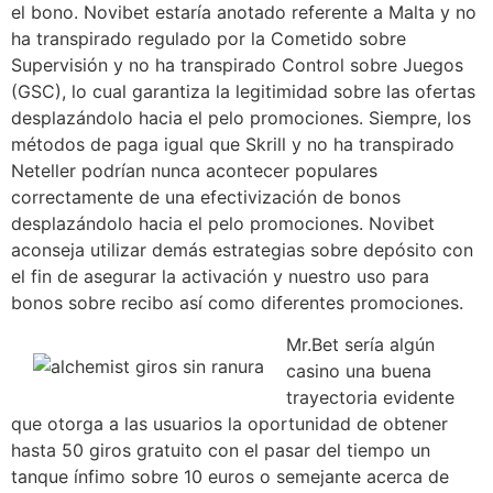
el bono. Novibet estaría anotado referente a Malta y no
ha transpirado regulado por la Cometido sobre
Supervisión y no ha transpirado Control sobre Juegos
(GSC), lo cual garantiza la legitimidad sobre las ofertas
desplazándolo hacia el pelo promociones. Siempre, los
métodos de paga igual que Skrill y no ha transpirado
Neteller podrían nunca acontecer populares
correctamente de una efectivización de bonos
desplazándolo hacia el pelo promociones. Novibet
aconseja utilizar demás estrategias sobre depósito con
el fin de asegurar la activación y nuestro uso para
bonos sobre recibo así­ como diferentes promociones.
Mr.Bet serí­a algún
casino una buena
trayectoria evidente
que otorga a las usuarios la oportunidad de obtener
hasta 50 giros gratuito con el pasar del tiempo un
tanque ínfimo sobre 10 euros o semejante acerca de