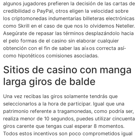
algunos jugadores prefieren la decisión de las cartas de
credibilidad o PayPal, otros eligen la velocidad sobre
los criptomonedas indumentarias billeteras electrónicas
como Skrill en el caso de que nos lo olvidemos Neteller.
Asegúrate de repasar las términos desplazándolo hacia
el pelo formas de el casino sin elaborar cualquier
obtención con el fin de saber las aí±os correcta así­
como hipotéticos comisiones asociadas.
Sitios de casino con manga
larga giros de balde
Una vez recibas las giros solamente tendrás que
seleccionarlos a la hora de participar. Igual que una
patrimonio referente a tragamonedas, como podrí­a ser,
realiza menor de 10 segundos, puedes utilizar cincuenta
giros carente que tengas cual esperar 8 momentos.
Todos estos incentivos son poco comprometidos igual