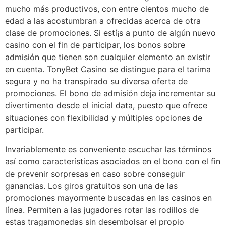
mucho más productivos, con entre cientos mucho de
edad a las acostumbran a ofrecidas acerca de otra
clase de promociones. Si estí¡s a punto de algún nuevo
casino con el fin de participar, los bonos sobre
admisión que tienen son cualquier elemento an existir
en cuenta. TonyBet Casino se distingue para el tarima
segura y no ha transpirado su diversa oferta de
promociones. El bono de admisión deja incrementar su
divertimento desde el inicial data, puesto que ofrece
situaciones con flexibilidad y múltiples opciones de
participar.
Invariablemente es conveniente escuchar las términos
así­ como características asociados en el bono con el fin
de prevenir sorpresas en caso sobre conseguir
ganancias. Los giros gratuitos son una de las
promociones mayormente buscadas en las casinos en
línea. Permiten a las jugadores rotar las rodillos de
estas tragamonedas sin desembolsar el propio